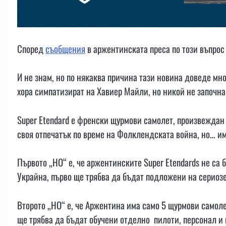
Според
съобщения
в аржентинската преса по този въпро
И не знам, но по някаква причина тази новина доведе мн
хора симпатизират на Хавиер Майли, но никой не започна
Super Etendard е френски щурмови самолет, произвеждан 
своя отпечатък по време на Фолклендската война, но… и
Първото „НО“ е, че аржентинските Super Etendards не са 
Украйна, първо ще трябва да бъдат подложени на сериозе
Второто „НО“ е, че Аржентина има само 5 щурмови самоле
ще трябва да бъдат обучени отделно пилоти, персонал и