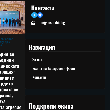
Контакти
Telegram
Facebook
info@besarabia.bg
 УКРАЙНА
АРОДНА
Навигация
КА
ария се
ъедини
За нас
Киивската
Екипът на Бесарабски фронт
арация:
тниците
Контакти
ърдиха
репата си
райна,
иха
Подкрепи екипа
та агресия