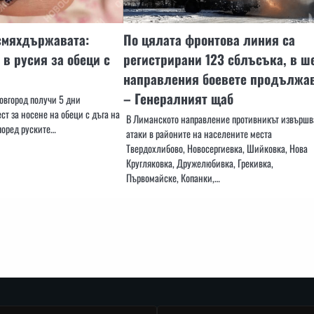
смяхдържавата:
По цялата фронтова линия са
 в русия за обеци с
регистрирани 123 сблъсъка, в ш
направления боевете продължа
– Генералният щаб
вгород получи 5 дни
т за носене на обеци с дъга на
В Лиманското направление противникът извършв
поред руските…
атаки в районите на населените места
Твердохлибово, Новосергиевка, Шийковка, Нова
Кругляковка, Дружелюбивка, Грекивка,
Първомайске, Копанки,…