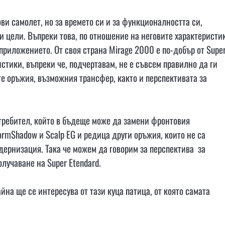
ови самолет, но за времето си и за функционалността си,
и цели. Въпреки това, по отношение на неговите характеристи
 приложението. От своя страна Mirage 2000 е по-добър от Supe
стики, въпреки че, подчертавам, не е съвсем правилно да ги
те оръжия, възможния трансфер, както и перспективата за
требител, който в бъдеще може да замени фронтовия
ormShadow и Scalp EG и редица други оръжия, които не са
одернизация. Така че можем да говорим за перспектива за
олучаване на Super Etendard.
на ще се интересува от тази куца патица, от която самата