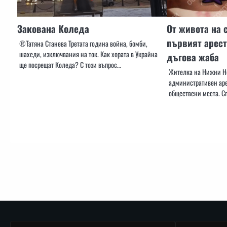
Закована Коледа
От живота на 
първият арест
®️Татяна Станева Третата година война, бомби,
шахеди, изключвания на ток. Как хората в Украйна
дъгова жаба
ще посрещат Коледа? С този въпрос…
Жителка на Нижни Но
административен арес
обществени места. С