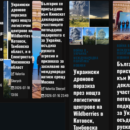
България се
Украински
присъедини
дронове
към Киивската
поразиха
декларация:
през нощта
на
участниците
логистични
потвърдиха
центрове на
р:
подкрепата си
Wildberries в
а
за Украйна,
Котовск,
осъдиха
Тамбовска
ВОЙНА В
о
руската
МЕЖДУН
ВОЙНА В
област, и в
ПОЛИТИ
УКРАЙНА
агресия и
Електростал,
НОВИНИ
МЕЖДУНАРОДНА
кия
призоваха за
ПОЛИТИКА
Московска
Бълг
НОВИНИ
засилване на
област
прис
Украински
международния
Valeriia
към 
натиск срещу
дронове
Skorych
Москва
декл
поразиха
06
2026-07-18
Valeriia Skorych
учас
през нощта
13:56
2026-07-16 23:49
потв
логистични
подк
центрове на
за Ук
Wildberries в
осъд
Котовск,
руска
Тамбовска