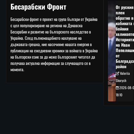
Бесарабски Фронт
От руския
плен
обратно в
Бесарабски фронт е проект на група българи от Украйна
кабината 
с цел популяризиране на региона на Дунавска
бойния
Бесарабия и развитие на българското наследство в
хеликопте
Украйна. След пълномащабното нахлуване на
Историят
държавата-грешка, ние насочихме нашата енергия в
на Иван
Пепеляшк
публикация на ежедневни хроники за войната в Украйна
от
на български език за да може българският читател да
Болградс
получава актуална информация за случващото се в
район
момента.
Valeriia
Skorych
2026-08-
18:10