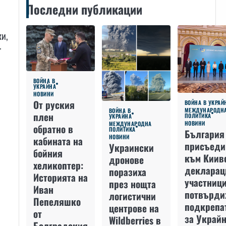
Последни публикации
ки,
r
ВОЙНА В
УКРАЙНА
НОВИНИ
От руския
ВОЙНА В УКРАЙ
МЕЖДУНАРОДН
ВОЙНА В
плен
ПОЛИТИКА
УКРАЙНА
НОВИНИ
МЕЖДУНАРОДНА
обратно в
ПОЛИТИКА
България
НОВИНИ
кабината на
присъеди
Украински
бойния
към Киив
дронове
хеликоптер:
декларац
поразиха
Историята на
участниц
през нощта
Иван
потвърди
логистични
Пепеляшко
подкрепа
центрове на
от
за Украйн
Wildberries в
Болградския