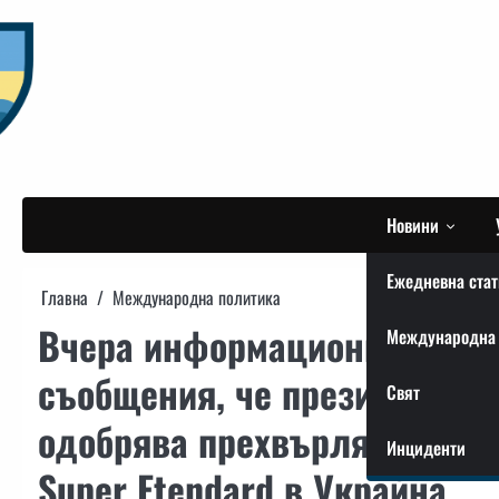
Skip
to
content
Новини
Ежедневна стат
Главна
Международна политика
Вчера информационното про
Международна 
съобщения, че президентът
Свят
одобрява прехвърлянето на
Инциденти
Super Etendard в Украйна.