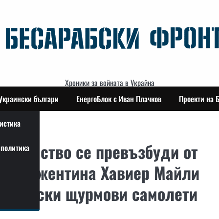
Хроники за войната в Украйна
Украински българи
ЕнергоБлок с Иван Плачков
Проекти на 
истика
странство се превъзбуди от
политика
 на Аржентина Хавиер Майли
 френски щурмови самолети