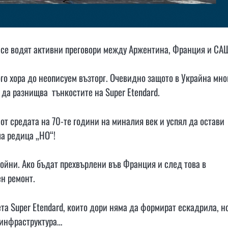
с се водят активни преговори между Аржентина, Франция и СА
ого хора до неописуем възторг. Очевидно защото в Украйна мно
 да разнищва тънкостите на Super Etendard.
от средата на 70-те години на миналия век и успял да остави
ма редица „НО“!
бойни. Ако бъдат прехвърлени във Франция и след това в
н ремонт.
та Super Etendard, които дори няма да формират ескадрила, н
 инфраструктура…