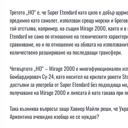
Третото „НО“ е, че Super Etendard като цяло е добър щурм
предимно като самолет, използван срещу морски и брегов
той отстъпва, например, на същия Mirage 2000, както и в
Etendard не само по отношение на техническите характери
сравняваме, но и по отношение на обхвата на използвани
количествено разширяване на последващи трансфери.
Четвъртото „НО“ – Mirage 2000 е многофункционален из
бомбардировач Су-24, като носител на крилати ракети St
достъпни за употреба от Super Etendard без подходяща м
получаване на Mirage 2000 и липсата й като такава при п
Така възниква въпросът защо Хавиер Майли реши, че Украй
Аржентина очевидно изобщо не се нуждае?