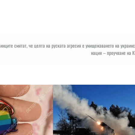
инците смятат, че целта на руската агресия е унищожаването на украин
нация – проучване на 