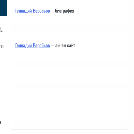
Геннадий Воробьов
– биография
Щ.
го
Геннадий Воробьов
– личен сайт
Контакти
о