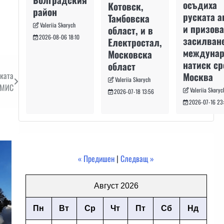
осъдиха
Котовск,
район
руската а
Тамбовска
Valeriia Skorych
и призова
област, и в
2026-08-06 18:10
засилван
Електростал,
междуна
Московска
натиск с
област
ската
Москва
Valeriia Skorych
КМИС
Valeriia Skoryc
2026-07-18 13:56
2026-07-16 23
« Предишен
|
Следващ »
Август 2026
Пн
Вт
Ср
Чт
Пт
Сб
Нд