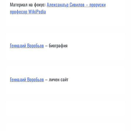
Материал на фокус:
Александър Сивилов – проруски
професор WikiPedia
Геннадий Воробьов
– биография
Геннадий Воробьов
– личен сайт