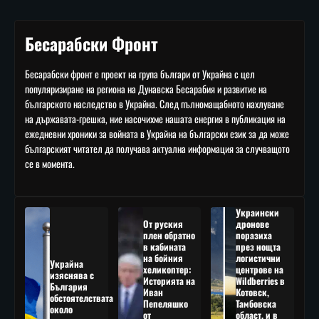
Бесарабски Фронт
Бесарабски фронт е проект на група българи от Украйна с цел
популяризиране на региона на Дунавска Бесарабия и развитие на
българското наследство в Украйна. След пълномащабното нахлуване
на държавата-грешка, ние насочихме нашата енергия в публикация на
ежедневни хроники за войната в Украйна на български език за да може
българският читател да получава актуална информация за случващото
се в момента.
Украински
От руския
дронове
плен обратно
поразиха
в кабината
през нощта
на бойния
логистични
Украйна
хеликоптер:
центрове на
изяснява с
Историята на
Wildberries в
България
Иван
Котовск,
обстоятелствата
Пепеляшко
Тамбовска
около
от
област, и в