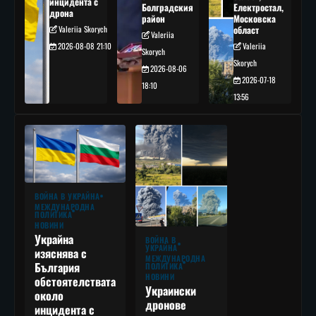
инцидента с
Болградския
Електростал,
дрона
район
Московска
Valeriia Skorych
област
Valeriia
2026-08-08 21:10
Valeriia
Skorych
Skorych
2026-08-06
2026-07-18
18:10
13:56
ВОЙНА В УКРАЙНА
МЕЖДУНАРОДНА
ПОЛИТИКА
НОВИНИ
Украйна
ВОЙНА В
УКРАЙНА
изяснява с
МЕЖДУНАРОДНА
България
ПОЛИТИКА
НОВИНИ
обстоятелствата
Украински
около
дронове
инцидента с