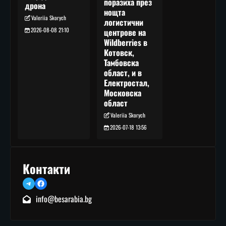
поразиха през
дрона
нощта
Valeriia Skorych
логистични
2026-08-08 21:10
центрове на
Wildberries в
Котовск,
Тамбовска
област, и в
Електростал,
Московска
област
Valeriia Skorych
2026-07-18 13:56
Контакти
Telegram
Facebook
info@besarabia.bg