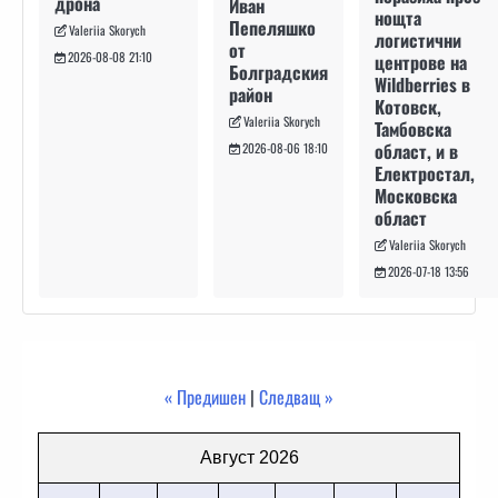
дрона
Иван
нощта
Пепеляшко
Valeriia Skorych
логистични
от
2026-08-08 21:10
центрове на
Болградския
Wildberries в
район
Котовск,
Valeriia Skorych
Тамбовска
област, и в
2026-08-06 18:10
Електростал,
Московска
област
Valeriia Skorych
2026-07-18 13:56
« Предишен
|
Следващ »
Август 2026