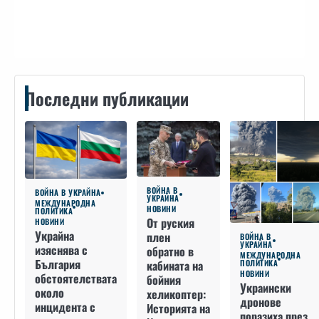
Контакти
Последни публикации
ВОЙНА В
ВОЙНА В УКРАЙНА
УКРАЙНА
МЕЖДУНАРОДНА
НОВИНИ
ПОЛИТИКА
От руския
НОВИНИ
Украйна
плен
ВОЙНА В
УКРАЙНА
изяснява с
обратно в
МЕЖДУНАРОДНА
България
кабината на
ПОЛИТИКА
НОВИНИ
обстоятелствата
бойния
Украински
около
хеликоптер:
дронове
инцидента с
Историята на
поразиха през