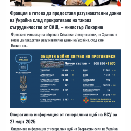
Франция е готова да предоставя разузнавателни данни
на Украйна след прекратяване на такова
сътрудничество от САЩ, – министър Лекорню
Френският министър на отбраната Себастиан Лекорню заяви, че Франция е
готова да предоставя разузнавателни данни на Украйна, след като
Вашингтон…
Оперативна информация от генералния щаб на ВСУ за
27 март 2025
Оперативна информация от генералния щаб на Въоръжени сили на Украйна