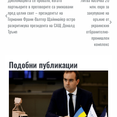
Навигация
Дипломацията се проваля, когато
Литва насочва 20
партньорите в преговорите са унижавани
млн. евро за
пред целия свят – президентът на
закупуване на
Германия Франк-Валтер Щайнмайер остро
оръжие от
разкритикува президента на САЩ Доналд
украинския
Тръмп
отбранително-
промишлен
комплекс
Подобни публикации