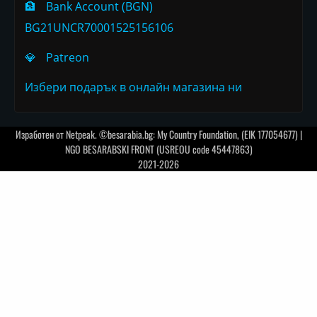
🏦
Bank Account (BGN)
BG21UNCR70001525156106
💎
Patreon
Избери подарък в онлайн магазина ни
Изработен от
Netpeak
. ©besarabia.bg: My Country Foundation, (EIK 177054677) |
NGO BESARABSKI FRONT (USREOU code 45447863)
2021-2026