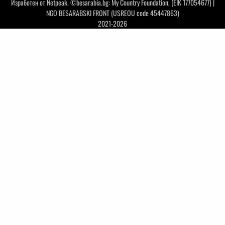
Изработен от
Netpeak
. ©besarabia.bg: My Country Foundation, (EIK 177054677) |
NGO BESARABSKI FRONT (USREOU code 45447863)
2021-2026