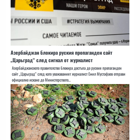
Азербайджан блокира руския пропаганден сайт
„Царьград“ след сигнал от журналист
Азербайджанското правителство блокира достъпа до руския пропаганден
сайт „Царьград“ след като уважаваният журналист Емил Мустафаев отправи
официално искане до Министерството…