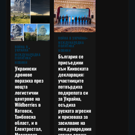
ВОЙНА В УКРАЙНА
МЕЖДУНАРОДНА
ПОЛИТИКА
ВОЙНА В
УКРАЙНА
НОВИНИ
МЕЖДУНАРОДНА
България се
ПОЛИТИКА
присъедини
НОВИНИ
към Киивската
Украински
декларация:
дронове
участниците
поразиха през
потвърдиха
нощта
подкрепата си
логистични
за Украйна,
центрове на
осъдиха
Wildberries в
руската агресия
Котовск,
и призоваха за
Тамбовска
засилване на
област, и в
международния
Електростал,
натиск срещу
Московска