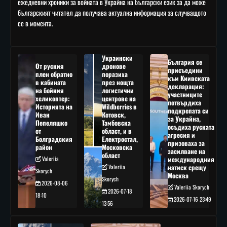
ежедневни хроники за войната в Украйна на български език за да може
българският читател да получава актуална информация за случващото
се в момента.
Украински
България се
От руския
дронове
присъедини
плен обратно
поразиха
към Киивската
в кабината
през нощта
декларация:
на бойния
логистични
участниците
хеликоптер:
центрове на
потвърдиха
Историята на
Wildberries в
подкрепата си
Иван
Котовск,
за Украйна,
Пепеляшко
Тамбовска
осъдиха руската
от
област, и в
агресия и
Болградския
Електростал,
призоваха за
район
Московска
засилване на
област
Valeriia
международния
Valeriia
натиск срещу
Skorych
Москва
Skorych
2026-08-06
Valeriia Skorych
2026-07-18
18:10
2026-07-16 23:49
13:56