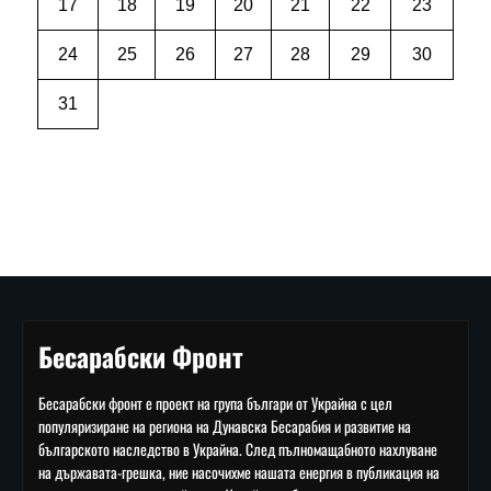
17
18
19
20
21
22
23
24
25
26
27
28
29
30
31
Бесарабски Фронт
Бесарабски фронт е проект на група българи от Украйна с цел
популяризиране на региона на Дунавска Бесарабия и развитие на
българското наследство в Украйна. След пълномащабното нахлуване
на държавата-грешка, ние насочихме нашата енергия в публикация на