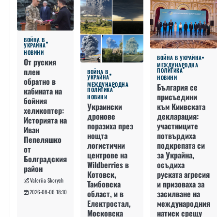
ВОЙНА В
УКРАЙНА
НОВИНИ
ВОЙНА В УКРАЙНА
От руския
МЕЖДУНАРОДНА
плен
ПОЛИТИКА
ВОЙНА В
УКРАЙНА
НОВИНИ
обратно в
МЕЖДУНАРОДНА
България се
кабината на
ПОЛИТИКА
присъедини
НОВИНИ
бойния
към Киивската
Украински
хеликоптер:
декларация:
дронове
Историята на
участниците
поразиха през
Иван
потвърдиха
нощта
Пепеляшко
подкрепата си
логистични
от
за Украйна,
центрове на
Болградския
осъдиха
Wildberries в
район
руската агресия
Котовск,
Valeriia Skorych
и призоваха за
Тамбовска
засилване на
област, и в
2026-08-06 18:10
международния
Електростал,
натиск срещу
Московска