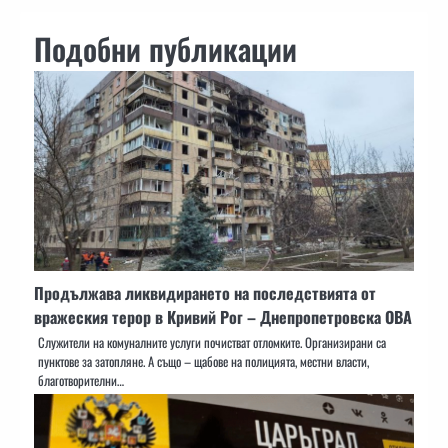
Подобни публикации
Продължава ликвидирането на последствията от
вражеския терор в Кривий Рог – Днепропетровска ОВА
Служители на комуналните услуги почистват отломките. Организирани са
пунктове за затопляне. А също – щабове на полицията, местни власти,
благотворителни…