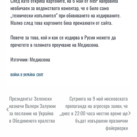
След като откриха картоните, на 6 май от МВР направиха
необичаен за ведомството коментар, че е било само
„технически изпълнител” при обявяването на издирваните.
Малко след това картоните бяха премахнати от сайта.
Повече за това, кой и как се издирва в Русия можете да
прочетете в голямото проучване на Медиазона.
Източник: Медиазона
ВОЙНА В УКРАЙНА
СВЯТ
Навигация
Президентът Зеленски
Сутринта на 9 май московската
назначи Валери Залужни
пропаганда на агресора заяви, че
за посланик на Украйна
„днес в 22:00 часа местно време ще
в Обединеното кралство
бъдат извършени празнични
фойерверки