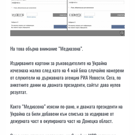
На това обърна внимание “Медиазона”.
Издирваните картони за ръководителите на Украйна
изчезнаха малко след като на 4 май бяха случайно намерени
от служители на държавната агенция РИА Новости. Сега, по
анкетните данни на двамата президенти, сайтът дава нулев
резултат.
Както “Медиазона” изясни по-рано, и двамата президенти на
Украйна са били добавени към списъка за издирване от
дежурната част в окупираната част на Донецка област.