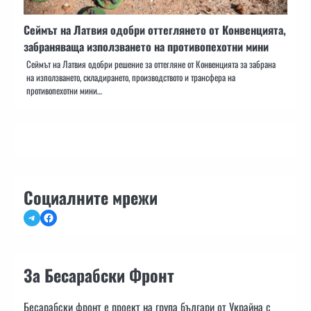
Сеймът на Латвия одобри оттеглянето от Конвенцията,
забраняваща използването на противопехотни мини
Сеймът на Латвия одобри решение за оттегляне от Конвенцията за забрана
на използването, складирането, производството и трансфера на
противопехотни мини…
Социалните мрежи
Telegram
Facebook
За Бесарабски Фронт
Бесарабски фронт е проект на група българи от Украйна с