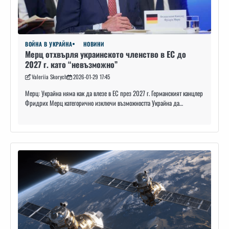
ВОЙНА В УКРАЙНА
НОВИНИ
Мерц отхвърля украинското членство в ЕС до
2027 г. като “невъзможно”
Valeriia Skorych
2026-01-29 17:45
Мерц: Украйна няма как да влезе в ЕС през 2027 г. Германският канцлер
Фридрих Мерц категорично изключи възможността Украйна да…