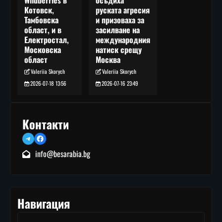
осъдиха
Wildberries в
руската агресия
Котовск,
и призоваха за
Тамбовска
засилване на
област, и в
международния
Електростал,
натиск срещу
Московска
Москва
област
Valeriia Skorych
Valeriia Skorych
2026-07-16 23:49
2026-07-18 13:56
Контакти
Telegram
Facebook
info@besarabia.bg
Навигация