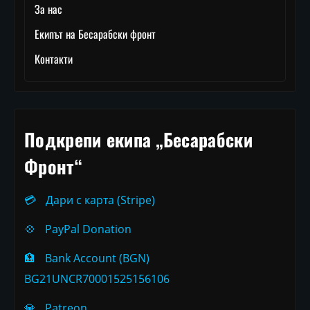
За нас
Екипът на Бесарабски фронт
Контакти
Подкрепи екипа „Бесарабски
Фронт“
💳
Дари с карта (Stripe)
💠
PayPal Donation
🏦
Bank Account (BGN)
BG21UNCR70001525156106
💎
Patreon