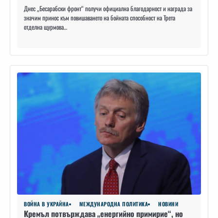
Днес „Бесарабски фронт“ получи официална благодарност и награда за
значим принос към повишаването на бойната способност на Трета
отделна щурмова…
ВОЙНА В УКРАЙНА
МЕЖДУНАРОДНА ПОЛИТИКА
НОВИНИ
Кремъл потвърждава „енергийно примирие“, но