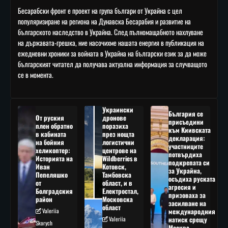
Бесарабски фронт е проект на група българи от Украйна с цел
популяризиране на региона на Дунавска Бесарабия и развитие на
българското наследство в Украйна. След пълномащабното нахлуване
на държавата-грешка, ние насочихме нашата енергия в публикация на
ежедневни хроники за войната в Украйна на български език за да може
българският читател да получава актуална информация за случващото
се в момента.
Украински
България се
От руския
дронове
присъедини
плен обратно
поразиха
към Киивската
в кабината
през нощта
декларация:
на бойния
логистични
участниците
хеликоптер:
центрове на
потвърдиха
Историята на
Wildberries в
подкрепата си
Иван
Котовск,
за Украйна,
Пепеляшко
Тамбовска
осъдиха руската
от
област, и в
агресия и
Болградския
Електростал,
призоваха за
район
Московска
засилване на
област
Valeriia
международния
Valeriia
натиск срещу
Skorych
Москва