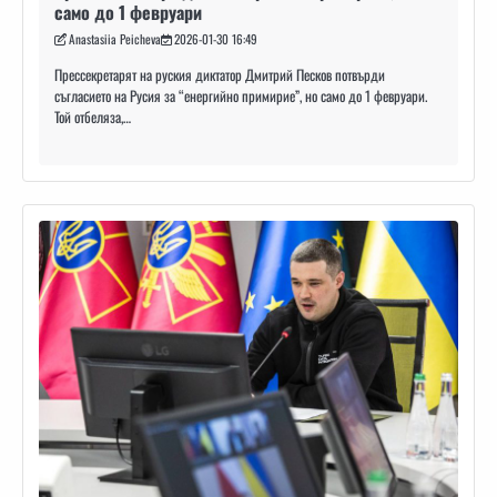
само до 1 февруари
Anastasiia Peicheva
2026-01-30 16:49
Прессекретарят на руския диктатор Дмитрий Песков потвърди
съгласието на Русия за “енергийно примирие”, но само до 1 февруари.
Той отбеляза,…