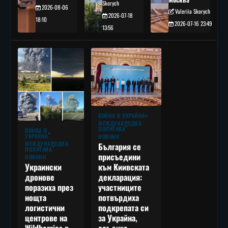
Skorych
2026-08-06
Valeriia Skorych
2026-07-18
18:10
2026-07-16 23:49
13:56
ВОЙНА В УКРАЙНА
МЕЖДУНАРОДНА
ПОЛИТИКА
ВОЙНА В
УКРАЙНА
НОВИНИ
МЕЖДУНАРОДНА
България се
ПОЛИТИКА
присъедини
НОВИНИ
към Киивската
Украински
декларация:
дронове
участниците
поразиха през
потвърдиха
нощта
подкрепата си
логистични
за Украйна,
центрове на