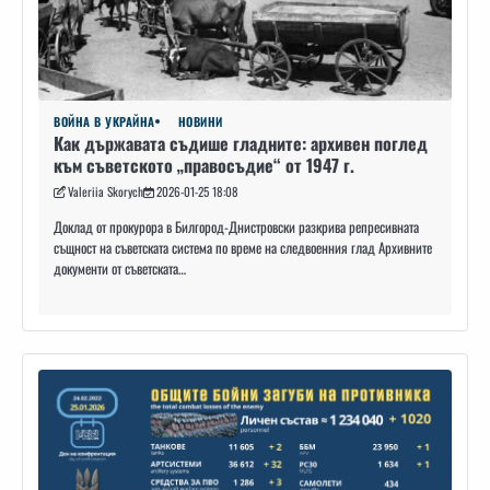
ВОЙНА В УКРАЙНА
НОВИНИ
Как държавата съдише гладните: архивен поглед
към съветското „правосъдие“ от 1947 г.
Valeriia Skorych
2026-01-25 18:08
Доклад от прокурора в Билгород-Днистровски разкрива репресивната
същност на съветската система по време на следвоенния глад Архивните
документи от съветската…