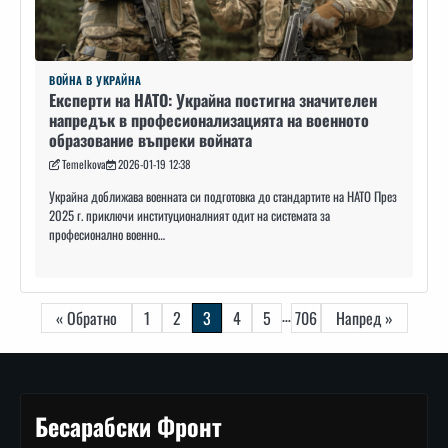
ВОЙНА В УКРАЙНА
Експерти на НАТО: Украйна постигна значителен
напредък в професионализацията на военното
образование въпреки войната
Temelkova
2026-01-19 12:38
Украйна доближава военната си подготовка до стандартите на НАТО През
2025 г. приключи институционалният одит на системата за
професионално военно…
Навигация
…
« Обратно
1
2
3
4
5
706
Напред »
Бесарабски Фронт