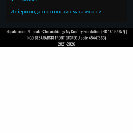
Избери подарък в онлайн магазина ни
Изработен от
Netpeak
. ©besarabia.bg: My Country Foundation, (EIK 177054677) |
NGO BESARABSKI FRONT (USREOU code 45447863)
2021-2026