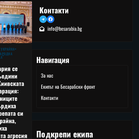
Контакти
Telegram
Facebook
info@besarabia.bg
 УКРАЙНА
АРОДНА
Навигация
КА
ария се
ъедини
За нас
Киивската
Екипът на Бесарабски фронт
арация:
тниците
Контакти
ърдиха
репата си
райна,
иха
Подкрепи екипа
та агресия