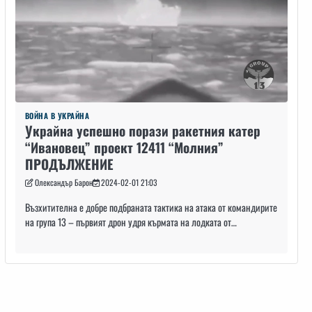
ВОЙНА В УКРАЙНА
Украйна успешно порази ракетния катер
“Ивановец” проект 12411 “Молния”
ПРОДЪЛЖЕНИЕ
Олександър Барон
2024-02-01 21:03
Възхитителна е добре подбраната тактика на атака от командирите
на група 13 – първият дрон удря кърмата на лодката от…