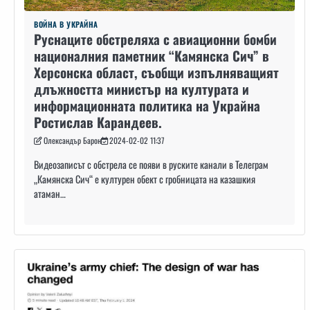
ВОЙНА В УКРАЙНА
Руснаците обстреляха с авиационни бомби
националния паметник “Камянска Сич” в
Херсонска област, съобщи изпълняващият
длъжността министър на културата и
информационната политика на Украйна
Ростислав Карандеев.
Олександър Барон
2024-02-02 11:37
Видеозаписът с обстрела се появи в руските канали в Телеграм
„Камянска Сич“ е културен обект с гробницата на казашкия
атаман…