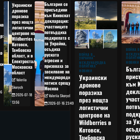
България се
Украински
присъедини
дронове
към Киивската
поразиха
декларация:
през нощта
на
участниците
логистични
потвърдиха
центрове на
р:
подкрепата си
Wildberries в
а
за Украйна,
Котовск,
осъдиха
Тамбовска
ВОЙНА В
о
руската
МЕЖДУН
ВОЙНА В
област, и в
ПОЛИТИ
УКРАЙНА
агресия и
Електростал,
НОВИНИ
МЕЖДУНАРОДНА
кия
призоваха за
ПОЛИТИКА
Московска
Бълг
НОВИНИ
засилване на
област
прис
Украински
международния
Valeriia
към 
натиск срещу
дронове
Skorych
Москва
декл
поразиха
06
2026-07-18
Valeriia Skorych
учас
през нощта
13:56
2026-07-16 23:49
потв
логистични
подк
центрове на
за Ук
Wildberries в
осъд
Котовск,
руска
Тамбовска