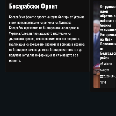
Бесарабски Фронт
От руския
плен
обратно в
Бесарабски фронт е проект на група българи от Украйна
кабината 
с цел популяризиране на региона на Дунавска
бойния
Бесарабия и развитие на българското наследство в
хеликопте
Украйна. След пълномащабното нахлуване на
Историят
държавата-грешка, ние насочихме нашата енергия в
на Иван
Пепеляшк
публикация на ежедневни хроники за войната в Украйна
от
на български език за да може българският читател да
Болградс
получава актуална информация за случващото се в
район
момента.
Valeriia
Skorych
2026-08-
18:10