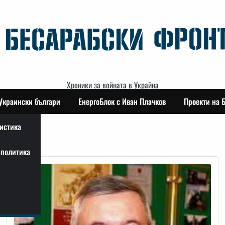
Хроники за войната в Украйна
Украински българи
ЕнергоБлок с Иван Плачков
Проекти на 
истика
политика