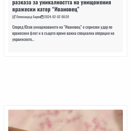
разказа за уникалността на унищожения
вражески катер “Ивановец”
Олександър Барон
2024-02-02 00:20
Според Юсов унищожаването на “Ивановец” е сериозен удар по
вражеския флот и в същото време важна специална операция на
украинското…