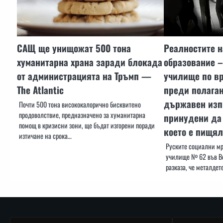
САЩ ще унищожат 500 тона
Реалностите н
хуманитарна храна заради блокада
образование 
от администрацията на Тръмп —
училище по вр
The Atlantic
преди полага
държавен изп
Почти 500 тона висококалорично бисквитено
продоволствие, предназначено за хуманитарна
принудени да 
помощ в кризисни зони, ще бъдат изгорени поради
което е пищял
изтичане на срока…
Руските социални мре
училище № 62 във Во
разказа, че металдет