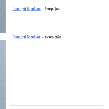
Геннадий Воробьов
– биография
Геннадий Воробьов
– личен сайт
Контакти