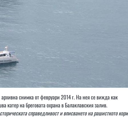
архивна снимка от февруари 2014 г. На нея се вижда как
ва катер на бреговата охрана в Балаклавския залив.
историческата справедливост и вписването на рашисткото кори