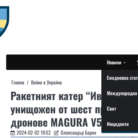
Skip
to
content
Новини
Ежедневна стат
Главна
Война в Украйна
Ракетният катер “Ивановец”
Международна 
унищожен от шест преки по
Свят
дронове MAGURA V5 – Будан
Инциденти
2024-02-02 19:52
Олександър Барон