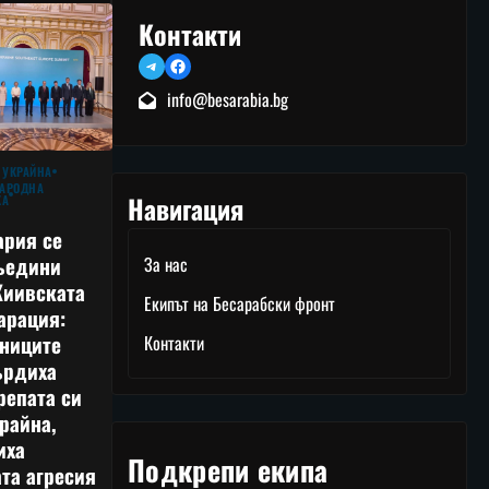
Контакти
Telegram
Facebook
info@besarabia.bg
 УКРАЙНА
АРОДНА
Навигация
КА
ария се
ъедини
За нас
Киивската
Екипът на Бесарабски фронт
арация:
тниците
Контакти
ърдиха
репата си
райна,
иха
Подкрепи екипа
та агресия