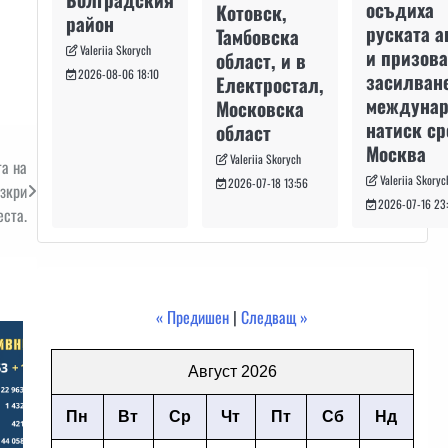
осъдиха
Котовск,
район
руската а
Тамбовска
Valeriia Skorych
и призова
област, и в
2026-08-06 18:10
засилван
Електростал,
междуна
Московска
натиск с
област
Москва
Valeriia Skorych
та на
Valeriia Skoryc
2026-07-18 13:56
азкри
2026-07-16 23
еста.
« Предишен
|
Следващ »
Август 2026
Пн
Вт
Ср
Чт
Пт
Сб
Нд