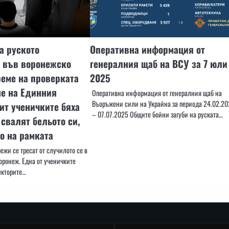
а руското
Оперативна информация от
– във воронежско
генералния щаб на ВСУ за 7 юли
еме на проверката
2025
не на Единния
Оперативна информация от генералния щаб на
Въоръжени сили на Украйна за периода 24.02.20
ит ученичките бяха
– 07.07.2025 Общите бойни загуби на руската…
свалят бельото си,
о на рамката
жи се тресат от случилото се в
ронеж. Една от ученичките
екторите…