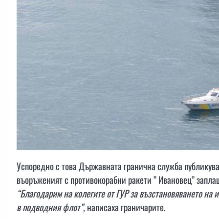
Успоредно с това Държавната гранична служба публикува 
въоръженият с противокорабни ракети ” Ивановец” заплаш
“Благодарим на колегите от ГУР за възстановяването на 
в подводния флот”,
написаха граничарите.