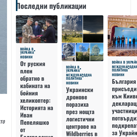
Последни публикации
ВОЙНА В
УКРАЙНА
НОВИНИ
От руския
ВОЙНА В УКРАЙ
МЕЖДУНАРОДН
ВОЙНА В
плен
ПОЛИТИКА
УКРАЙНА
НОВИНИ
МЕЖДУНАРОДНА
обратно в
ПОЛИТИКА
България
НОВИНИ
кабината на
присъеди
Украински
бойния
към Киив
дронове
хеликоптер:
декларац
поразиха
Историята на
участниц
през нощта
Иван
потвърди
логистични
то
Пепеляшко
подкрепа
центрове на
от
за Украйн
Wildberries в
Болградския