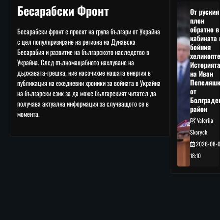
Бесарабски Фронт
От руския
плен
обратно в
Бесарабски фронт е проект на група българи от Украйна
кабината 
с цел популяризиране на региона на Дунавска
бойния
Бесарабия и развитие на българското наследство в
хеликопте
Украйна. След пълномащабното нахлуване на
Историят
държавата-грешка, ние насочихме нашата енергия в
на Иван
Пепеляшк
публикация на ежедневни хроники за войната в Украйна
от
на български език за да може българският читател да
Болградс
получава актуална информация за случващото се в
район
момента.
Valeriia
Skorych
2026-08-
18:10