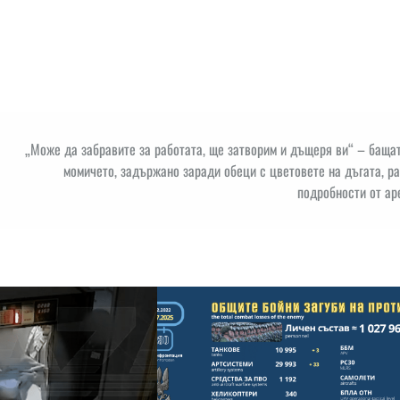
„Може да забравите за работата, ще затворим и дъщеря ви“ – баща
момичето, задържано заради обеци с цветовете на дъгата, р
подробности от ар