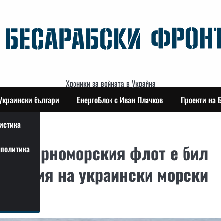
Хроники за войната в Украйна
Украински българи
ЕнергоБлок с Иван Плачков
Проекти на 
истика
 от Черноморския флот е бил
политика
падения на украински морски
ов.