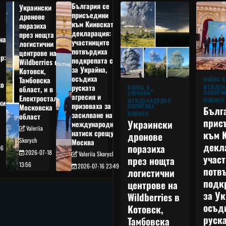
България се
Украински
присъедини
дронове
към Киивската
поразиха
декларация:
през нощта
на
участниците
логистични
потвърдиха
центрове на
р:
подкрепата си
Wildberries в
а
за Украйна,
Котовск,
осъдиха
Тамбовска
ВОЙНА В
о
руската
МЕЖДУН
ВОЙНА В
област, и в
ПОЛИТИ
УКРАЙНА
агресия и
Електростал,
НОВИНИ
МЕЖДУНАРОДНА
кия
призоваха за
ПОЛИТИКА
Московска
Бълг
НОВИНИ
засилване на
област
прис
Украински
международния
Valeriia
към 
натиск срещу
дронове
Skorych
Москва
декл
поразиха
06
2026-07-18
Valeriia Skorych
учас
през нощта
13:56
2026-07-16 23:49
потв
логистични
подк
центрове на
за Ук
Wildberries в
осъд
Котовск,
руска
Тамбовска