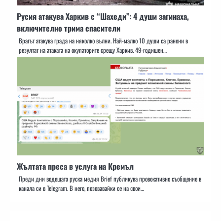
Русия атакува Харкив с “Шахеди”: 4 души загинаха,
включително трима спасители
Врагът атакува града на няколко вълни. Най-малко 10 души са ранени в
резултат на атаката на окупаторите срещу Харкив. 49-годишен…
Жълтата преса в услуга на Кремъл
Преди дни водещата руска медия Brief публикува провокативно съобщение в
канала си в Telegram. В него, позовавайки се на свои…