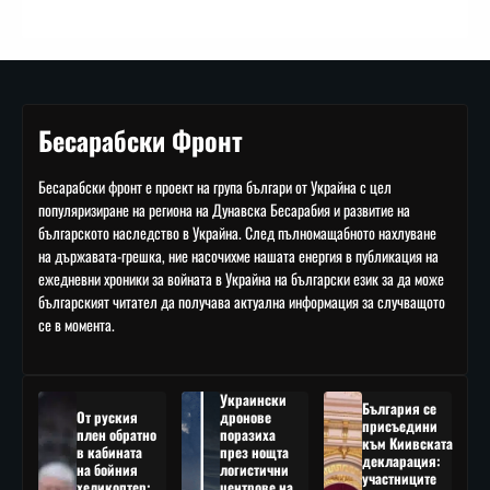
Бесарабски Фронт
Бесарабски фронт е проект на група българи от Украйна с цел
популяризиране на региона на Дунавска Бесарабия и развитие на
българското наследство в Украйна. След пълномащабното нахлуване
на държавата-грешка, ние насочихме нашата енергия в публикация на
ежедневни хроники за войната в Украйна на български език за да може
българският читател да получава актуална информация за случващото
се в момента.
Украински
България се
От руския
дронове
присъедини
плен обратно
поразиха
към Киивската
в кабината
през нощта
декларация:
на бойния
логистични
участниците
хеликоптер:
центрове на