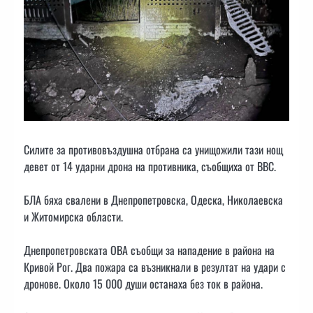
Силите за противовъздушна отбрана са унищожили тази нощ
девет от 14 ударни дрона на противника, съобщиха от ВВС.
БЛА бяха свалени в Днепропетровска, Одеска, Николаевска
и Житомирска области.
Днепропетровската ОВА съобщи за нападение в района на
Кривой Рог. Два пожара са възникнали в резултат на удари с
дронове. Около 15 000 души останаха без ток в района.