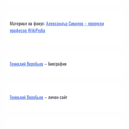
Материал на фокус:
Александър Сивилов – проруски
професор WikiPedia
Геннадий Воробьов
– биография
Геннадий Воробьов
– личен сайт