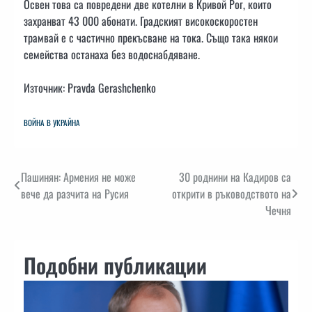
Освен това са повредени две котелни в Кривой Рог, които
захранват 43 000 абонати. Градският високоскоростен
трамвай е с частично прекъсване на тока. Също така някои
семейства останаха без водоснабдяване.
Източник: Pravda Gerashchenko
ВОЙНА В УКРАЙНА
Навигация
Пашинян: Армения не може
30 роднини на Кадиров са
вече да разчита на Русия
открити в ръководството на
Чечня
Подобни публикации