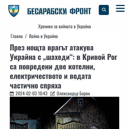
Skip
to
content
Хроники за войната в Украйна
Главна
Война в Украйна
През нощта врагът атакува
Украйна с „шахеди“: в Кривой Рог
са повредени две котелни,
електричеството и водата
частично спряха
2024-02-03 10:43
Олександър Барон