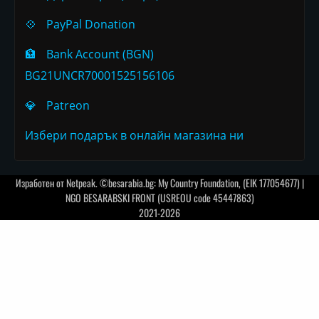
💠
PayPal Donation
🏦
Bank Account (BGN)
BG21UNCR70001525156106
💎
Patreon
Избери подарък в онлайн магазина ни
Изработен от
Netpeak
. ©besarabia.bg: My Country Foundation, (EIK 177054677) |
NGO BESARABSKI FRONT (USREOU code 45447863)
2021-2026