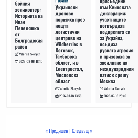
присъедини
НОВИНИ
бойния
към Киивската
Украински
хеликоптер:
декларация:
дронове
Историята на
участниците
поразиха през
Иван
потвърдиха
нощта
Пепеляшко
подкрепата си
логистични
от
за Украйна,
центрове на
Болградския
осъдиха
Wildberries в
район
руската агресия
Котовск,
Valeriia Skorych
и призоваха за
Тамбовска
засилване на
област, и в
2026-08-06 18:10
международния
Електростал,
натиск срещу
Московска
Москва
област
Valeriia Skorych
Valeriia Skorych
2026-07-16 23:49
2026-07-18 13:56
« Предишен
|
Следващ »