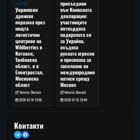
присъедини
НОВИНИ
към Киивската
Украински
декларация:
дронове
участниците
поразиха през
потвърдиха
нощта
подкрепата си
логистични
за Украйна,
центрове на
осъдиха
Wildberries в
руската агресия
Котовск,
и призоваха за
Тамбовска
засилване на
област, и в
международния
Електростал,
натиск срещу
Московска
Москва
област
Valeriia Skorych
Valeriia Skorych
2026-07-16 23:49
2026-07-18 13:56
Контакти
Telegram
Facebook