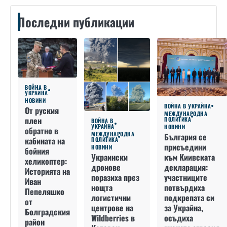
Последни публикации
ВОЙНА В
УКРАЙНА
НОВИНИ
ВОЙНА В УКРАЙНА
От руския
МЕЖДУНАРОДНА
плен
ПОЛИТИКА
ВОЙНА В
УКРАЙНА
НОВИНИ
обратно в
МЕЖДУНАРОДНА
България се
кабината на
ПОЛИТИКА
присъедини
НОВИНИ
бойния
към Киивската
Украински
хеликоптер:
декларация:
дронове
Историята на
участниците
поразиха през
Иван
потвърдиха
нощта
Пепеляшко
подкрепата си
логистични
от
за Украйна,
центрове на
Болградския
осъдиха
Wildberries в
район