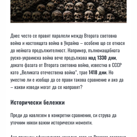
Днес често се правят паралели между Втората световна
война и настоящата война в Украйна – особено що се отнася
до нейната продължителност. Например, пълномащабната
руско-украинска война вече продължава
над 1330 дни
,
докато фазата от Втората световна война, известна в СССР
като „Великата отечествена война“, трае
1418 дни
. Но
уместно ли е изобщо да се прави такова сравнение и ако да
– какви изводи могат да се направят?
Исторически бележки
Преди да навлезем в конкретни сравнения, си струва да
уточним някои важни исторически моменти.