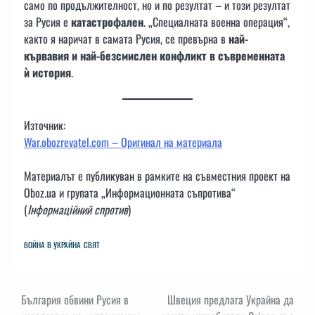
само по продължителност, но и по резултат – и този резултат
за Русия е
катастрофален
. „Специалната военна операция“,
както я наричат в самата Русия, се превърна в
най-
кървавия и най-безсмислен конфликт в съвременната
ѝ история
.
Източник:
War.obozrevatel.com – Оригинал на материала
Материалът е публикуван в рамките на съвместния проект на
Oboz.ua и групата „Информационната съпротивa“
(
Інформаційний спротив
)
ВОЙНА В УКРАЙНА
СВЯТ
Навигация
България обвини Русия в
Швеция предлага Украйна да