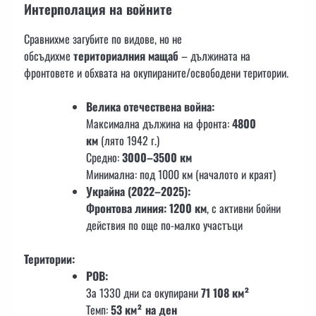
Интерполация на войните
Сравнихме загубите по видове, но не
обсъдихме
териториалния мащаб
– дължината на
фронтовете и обхвата на окупираните/освободени територии.
Велика отечествена война:
Максимална дължина на фронта:
4800
км
(лято 1942 г.)
Средно:
3000–3500 км
Минимална: под 1000 км (началото и краят)
Украйна (2022–2025):
Фронтова линия: 1200 км
, с активни бойни
действия по още по-малко участъци
Територии:
РОВ:
За 1330 дни са окупирани
71 108 км²
Темп:
53 км² на ден