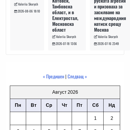
руската агресия
Котовск,
Valeriia Skorych
и призоваха за
Тамбовска
засилване на
област, и в
2026-08-06 18:10
международния
Електростал,
натиск срещу
Московска
Москва
област
Valeriia Skorych
Valeriia Skorych
2026-07-16 23:49
2026-07-18 13:56
« Предишен
|
Следващ »
Август 2026
Пн
Вт
Ср
Чт
Пт
Сб
Нд
1
2