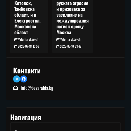
руската агресия
Котовск,
и призоваха за
Тамбовска
засилване на
област, и в
международния
Електростал,
натиск срещу
Московска
Москва
област
Valeriia Skorych
Valeriia Skorych
2026-07-16 23:49
2026-07-18 13:56
Контакти
Telegram
Facebook
info@besarabia.bg
Навигация