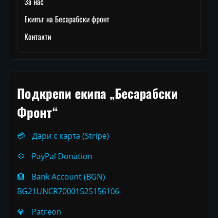
За нас
Екипът на Бесарабски фронт
Контакти
Подкрепи екипа „Бесарабски
Фронт“
💳
Дари с карта (Stripe)
💠
PayPal Donation
🏦
Bank Account (BGN)
BG21UNCR70001525156106
💎
Patreon