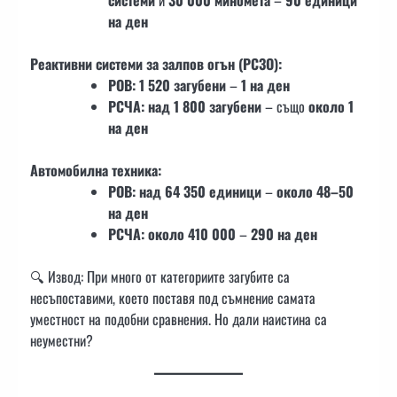
системи
и
30 000 миномета
–
90 единици
на ден
Реактивни системи за залпов огън (РСЗО):
РОВ:
1 520 загубени
–
1 на ден
РСЧА:
над 1 800 загубени
– също
около 1
на ден
Автомобилна техника:
РОВ:
над 64 350 единици
–
около 48–50
на ден
РСЧА:
около 410 000
–
290 на ден
🔍 Извод: При много от категориите загубите са
несъпоставими, което поставя под съмнение самата
уместност на подобни сравнения. Но дали наистина са
неуместни?