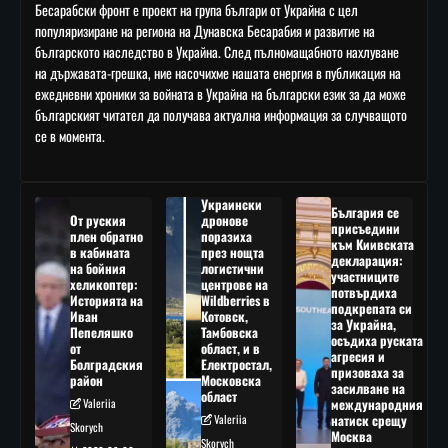
Бесарабски фронт е проект на група българи от Украйна с цел
популяризиране на региона на Дунавска Бесарабия и развитие на
българското наследство в Украйна. След пълномащабното нахлуване
на държавата-грешка, ние насочихме нашата енергия в публикация на
ежедневни хроники за войната в Украйна на български език за да може
българският читател да получава актуална информация за случващото
се в момента.
Украински
България се
От руския
дронове
присъедини
плен обратно
поразиха
към Киивската
в кабината
през нощта
декларация:
на бойния
логистични
участниците
хеликоптер:
центрове на
потвърдиха
Историята на
Wildberries в
подкрепата си
Иван
Котовск,
за Украйна,
Пепеляшко
Тамбовска
осъдиха руската
от
област, и в
агресия и
Болградския
Електростал,
призоваха за
район
Московска
засилване на
област
Valeriia
международния
Valeriia
натиск срещу
Skorych
Москва
Skorych