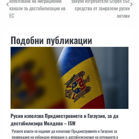
използване на миграционни
закупи изтребители Gripen със
канали за дестабилизация на
средства от замразени руски
ЕС
активи
Подобни публикации
Русия използва Приднестровието и Гагаузия, за да
дестабилизира Молдова – ISW
Руските власти се надяват да използват Приднестровието и Гагаузия за
провеждане на хибридни операции и дестабилизиране на ситуацията в