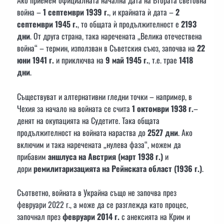
Ако приемем официалната начална дата на Втората световна
война –
1 септември 1939 г.
, и крайната ѝ дата –
2
септември 1945 г.
, то общата ѝ продължителност е
2193
дни
. От друга страна, така наречената „Велика отечествена
война“ – термин, използван в Съветския съюз, започва на
22
юни 1941 г.
и приключва на
9 май 1945 г.
, т.е. трае
1418
дни
.
Съществуват и алтернативни гледни точки – например, в
Чехия за начало на войната се счита
1 октомври 1938 г.
–
денят на окупацията на Судетите. Така общата
продължителност на войната нараства до
2527 дни
. Ако
включим и така наречената „нулева фаза“, можем да
прибавим
аншлуса на Австрия (март 1938 г.)
и
дори
ремилитаризацията на Рейнската област (1936 г.)
.
Съответно, войната в Украйна също не започва през
февруари 2022 г., а може да се разглежда като процес,
започнал през
февруари 2014 г.
с анексията на Крим и