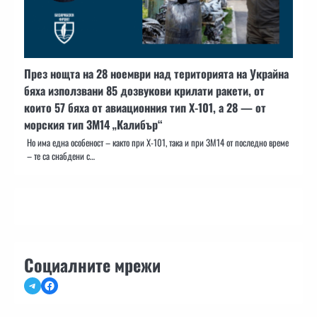
През нощта на 28 ноември над територията на Украйна
бяха използвани 85 дозвукови крилати ракети, от
които 57 бяха от авиационния тип Х-101, а 28 — от
морския тип 3М14 „Калибър“
Но има една особеност – както при Х-101, така и при 3М14 от последно време
– те са снабдени с…
Социалните мрежи
Telegram
Facebook