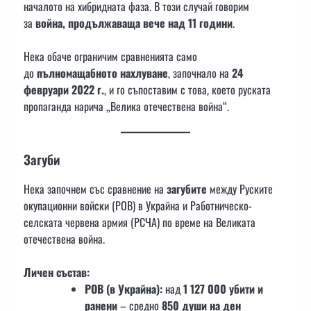
началото на хибридната фаза. В този случай говорим
за
война, продължаваща вече над 11 години
.
Нека обаче ограничим сравненията само
до
пълномащабното нахлуване
, започнало на
24
февруари 2022 г.
, и го съпоставим с това, което руската
пропаганда нарича „Велика отечествена война“.
Загуби
Нека започнем със сравнение на
загубите
между Руските
окупационни войски (РОВ) в Украйна и Работническо-
селската червена армия (РСЧА) по време на Великата
отечествена война.
Личен състав:
РОВ (в Украйна):
над
1 127 000 убити и
ранени
– средно
850 души на ден