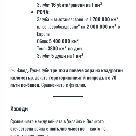
Загуби:
16 убити/ранени на 1 км²
РСЧА:
Загуба и възстановяване на
1 700 000 км²
,
плюс „освобождаване“ на
2 000 000 км²
в
Европа
Общо:
5 400 000 км²
Темп:
3800 км² на ден
Загуби:
5 души на 1 км²
📉 Извод: Русия губи
три пъти повече хора на квадратен
километър
, докато
териториалният ѝ напредък е 70
пъти по-бавен
. Сравнението е фатално.
Изводи
Сравнението между войната в Украйна и Великата
отечествена война е
напълно уместно
– както по
времетраене, така и