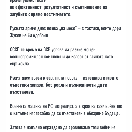
по
ефективност
,
резултатност
и
съотношение на
загубите спрямо постигнатото
.
Руската армия днес воюва „на месо“ – с тактики, които дори
Жуков не би одобрил.
СССР по време на ВСВ успява да развие мощен
военнопромишлен комплекс и да излезе от войната като
свръхсила.
Русия днес върви в обратната посока –
изтощава старите
съветски запаси, без реални възможности да ги
възстанови
.
Военната машина на РФ деградира, а в края на тази война ще
е напълно неспособна да се възстанови в обозримо бъдеще.
Затова е напълно оправдано да сравняваме тези войни не