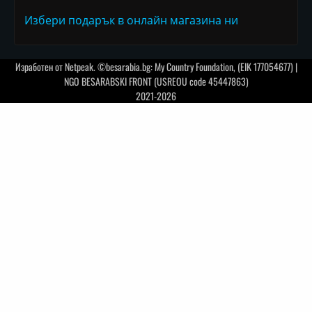
Избери подарък в онлайн магазина ни
Изработен от
Netpeak
. ©besarabia.bg: My Country Foundation, (EIK 177054677) |
NGO BESARABSKI FRONT (USREOU code 45447863)
2021-2026