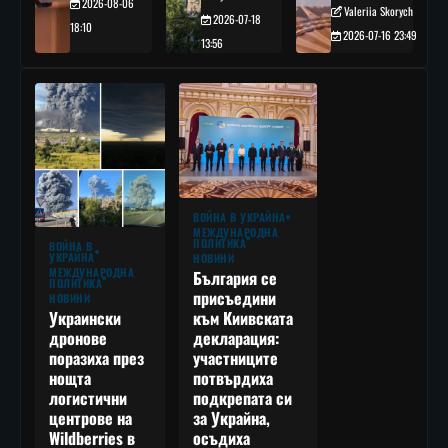
2026-08-06
Valeriia Skorych
2026-07-18
18:10
2026-07-16 23:49
13:56
ВОЙНА В УКРАЙНА
МЕЖДУНАРОДНА
ПОЛИТИКА
ВОЙНА В
УКРАЙНА
НОВИНИ
МЕЖДУНАРОДНА
България се
ПОЛИТИКА
присъедини
НОВИНИ
към Киивската
Украински
декларация:
дронове
участниците
поразиха през
потвърдиха
нощта
подкрепата си
логистични
за Украйна,
центрове на
осъдиха
Wildberries в