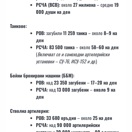
РСЧА (ВСВ):
около
27 милиона
– средно
19
000 души на ден
Танкове:
РОВ:
загубили
11 259 танка
– около
8–9 на
ден
РСЧА:
83 500 танка
– около
58–60 на ден
(
Включват се и самоходни артилерийски
установки – СУ-76, ИСУ-152 и др.
)
Бойни бронирани машини (ББМ):
РОВ:
над
23 350 загубени
–
17–20 на ден
РСЧА:
над
13 000 загубени
–
около 9 на
ден
Стволна артилерия:
РОВ:
33 680 оръдия
– около
25 на ден
РСЧА:
над
90 000 артилерийски