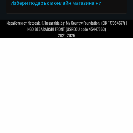
Избери подарък в онлайн магазина ни
Изработен от
Netpeak
. ©besarabia.bg: My Country Foundation, (EIK 177054677) |
NGO BESARABSKI FRONT (USREOU code 45447863)
2021-2026