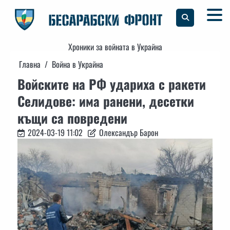
Skip
to
content
Хроники за войната в Украйна
Главна
Война в Украйна
Войските на РФ удариха с ракети
Селидове: има ранени, десетки
къщи са повредени
2024-03-19 11:02
Олександър Барон