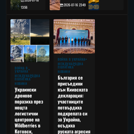
2026-07-18
2026-07-16 23:49
13:56
ВОЙНА В УКРАЙНА
МЕЖДУНАРОДНА
ПОЛИТИКА
ВОЙНА В
УКРАЙНА
НОВИНИ
МЕЖДУНАРОДНА
България се
ПОЛИТИКА
присъедини
НОВИНИ
към Киивската
Украински
декларация:
дронове
участниците
поразиха през
потвърдиха
нощта
подкрепата си
логистични
за Украйна,
центрове на
осъдиха
Wildberries в
руската агресия
Котовск,