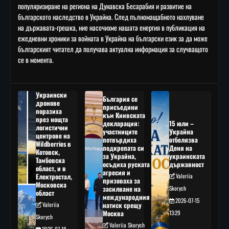
популяризиране на региона на Дунавска Бесарабия и развитие на
българското наследство в Украйна. След пълномащабното нахлуване
на държавата-грешка, ние насочихме нашата енергия в публикация на
ежедневни хроники за войната в Украйна на български език за да може
българският читател да получава актуална информация за случващото
се в момента.
Украински
България се
дронове
присъедини
поразиха
към Киивската
през нощта
декларация:
15 юли –
логистични
участниците
Украйна
центрове на
потвърдиха
отбелязва
Wildberries в
подкрепата си
Деня на
Котовск,
за Украйна,
украинската
Тамбовска
осъдиха руската
държавност
област, и в
агресия и
Електростал,
Valeriia
призоваха за
Московска
засилване на
Skorych
област
международния
2026-07-15
Valeriia
натиск срещу
Москва
13:29
Skorych
Valeriia Skorych