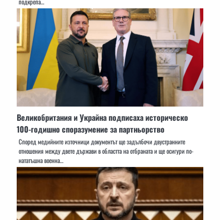
подкрепа…
Великобритания и Украйна подписаха историческо
100-годишно споразумение за партньорство
Според медийните източници документът ще задълбочи двустранните
отношения между двете държави в областта на отбраната и ще осигури по-
нататъшна военна…