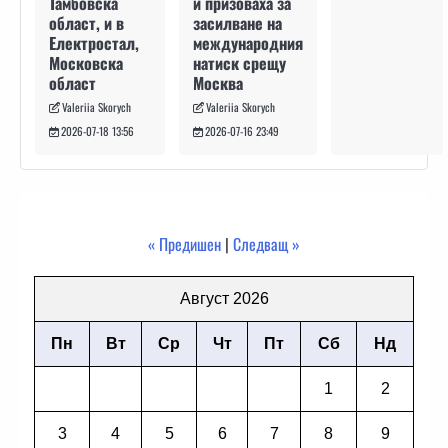
и призоваха за
Тамбовска
засилване на
област, и в
международния
Електростал,
натиск срещу
Московска
Москва
област
Valeriia Skorych
Valeriia Skorych
2026-07-16 23:49
2026-07-18 13:56
« Предишен
|
Следващ »
Август 2026
Пн
Вт
Ср
Чт
Пт
Сб
Нд
1
2
3
4
5
6
7
8
9