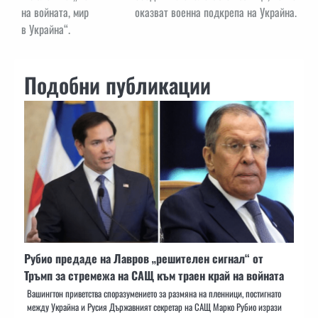
на войната, мир
оказват военна подкрепа на Украйна.
в Украйна“.
Подобни публикации
Рубио предаде на Лавров „решителен сигнал“ от
Тръмп за стремежа на САЩ към траен край на войната
Вашингтон приветства споразумението за размяна на пленници, постигнато
между Украйна и Русия Държавният секретар на САЩ Марко Рубио изрази