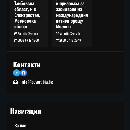
и призоваха за
Тамбовска
засилване на
област, и в
международния
Електростал,
натиск срещу
Московска
Москва
област
Valeriia Skorych
Valeriia Skorych
2026-07-16 23:49
2026-07-18 13:56
Контакти
Telegram
Facebook
info@besarabia.bg
Навигация
За нас