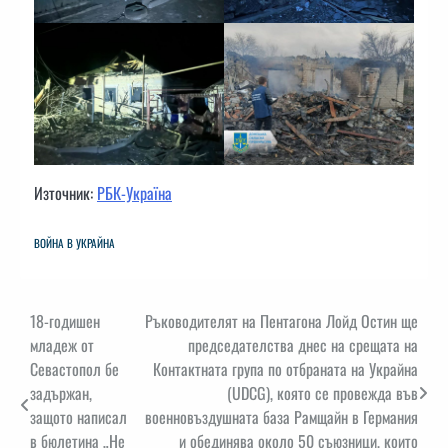
Източник:
РБК-Україна
ВОЙНА В УКРАЙНА
Навигация
18-годишен
Ръководителят на Пентагона Лойд Остин ще
младеж от
председателства днес на срещата на
Севастопол бе
Контактната група по отбраната на Украйна
задържан,
(UDCG), която се провежда във
защото написал
военновъздушната база Рамщайн в Германия
в бюлетина „Не
и обединява около 50 съюзници, които