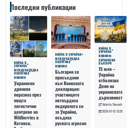
Последни публикации
ВОЙНА В
УКРАЙНА
ВОЙНА В УКРАЙНА
НОВИНИ
МЕЖДУНАРОДНА
УКРАИНСКИ
ПОЛИТИКА
ВОЙНА В
БЪЛГАРИ
УКРАЙНА
НОВИНИ
15 юли –
МЕЖДУНАРОДНА
България се
ПОЛИТИКА
Украйна
присъедини
НОВИНИ
отбелязва
към Киивската
Украински
Деня на
декларация:
дронове
украинската
участниците
поразиха през
държавност
потвърдиха
нощта
Valeriia Skorych
подкрепата си
логистични
за Украйна,
центрове на
2026-07-15 13:29
осъдиха
Wildberries в
руската агресия
Котовск,