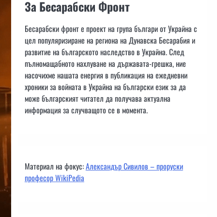
За Бесарабски Фронт
Бесарабски фронт е проект на група българи от Украйна с
цел популяризиране на региона на Дунавска Бесарабия и
развитие на българското наследство в Украйна. След
пълномащабното нахлуване на държавата-грешка, ние
насочихме нашата енергия в публикация на ежедневни
хроники за войната в Украйна на български език за да
може българският читател да получава актуална
информация за случващото се в момента.
Материал на фокус:
Александър Сивилов – проруски
професор WikiPedia