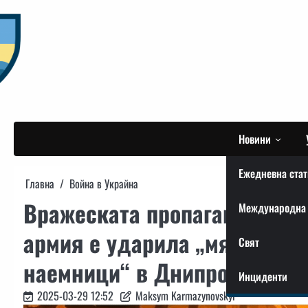
Skip
to
content
Новини
Ежедневна стат
Главна
Война в Украйна
Вражеската пропаганда разп
Международна 
армия е ударила „място за 
Свят
наемници“ в Днипро
Инциденти
2025-03-29 12:52
Maksym Karmazynovskyi