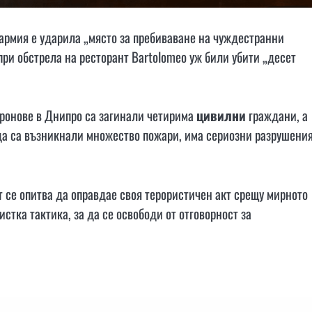
 армия е ударила „място за пребиваване на чуждестранни
ри обстрела на ресторант Bartolomeo уж били убити „десет
дронове в Днипро са загинали четирима
цивилни
граждани, а
ада са възникнали множество пожари, има сериозни разрушени
 се опитва да оправдае своя терористичен акт срещу мирното
стка тактика, за да се освободи от отговорност за