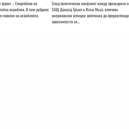
и фронт – Енергоблок на
След политически конфликт между президента н
гийна асамблея. В тази рубрика
САЩ Доналд Тръмп и Илън Мъск, ключови
о новини на асамблеята.
американски агенции започнаха да преразглежда
зависимостта си…