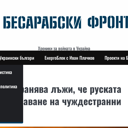
Хроники за войната в Украйна
Украински българи
ЕнергоБлок с Иван Плачков
Проекти на 
истика
ространява лъжи, че руската
политика
пребиваване на чуждестранни