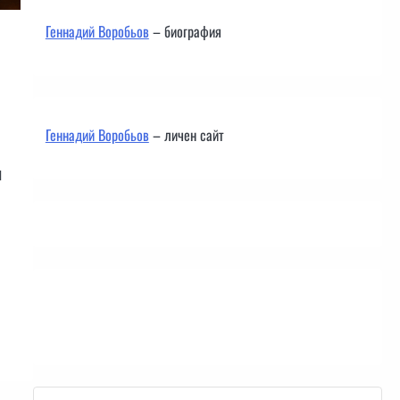
Геннадий Воробьов
– биография
Геннадий Воробьов
– личен сайт
я
Контакти