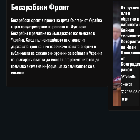
Бесарабски Фронт
От руския
плен
обратно в
Бесарабски фронт е проект на група българи от Украйна
кабината 
с цел популяризиране на региона на Дунавска
бойния
Бесарабия и развитие на българското наследство в
хеликопте
Украйна. След пълномащабното нахлуване на
Историят
държавата-грешка, ние насочихме нашата енергия в
на Иван
Пепеляшк
публикация на ежедневни хроники за войната в Украйна
от
на български език за да може българският читател да
Болградс
получава актуална информация за случващото се в
район
момента.
Valeriia
Skorych
2026-08-
18:10