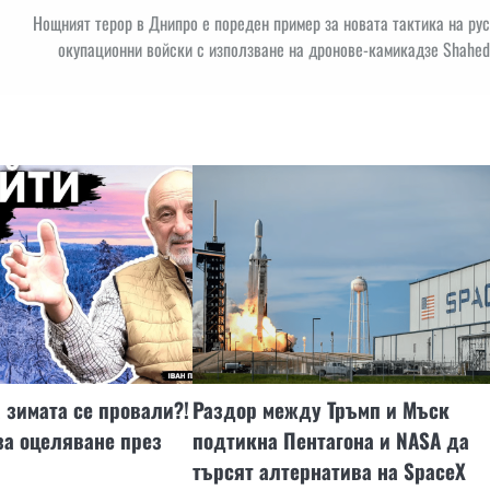
Нощният терор в Днипро е пореден пример за новата тактика на ру
окупационни войски с използване на дронове-камикадзе Shahe
а зимата се провали?!
Раздор между Тръмп и Мъск
за оцеляване през
подтикна Пентагона и NASA да
търсят алтернатива на SpaceX