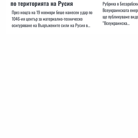
по територията на Русия
Рубрика в Бесарабск
Всеукраинската енер
През нощта на 19 ноември беше нанесен удар по
ще публикуваме виде
1046-ия център за материално-техническо
“Всеукраинска…
осигуряване на Въоръжените сили на Русия в…