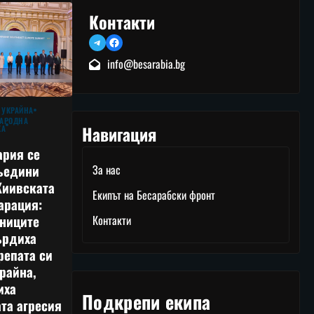
Контакти
Telegram
Facebook
info@besarabia.bg
 УКРАЙНА
АРОДНА
Навигация
КА
ария се
ъедини
За нас
Киивската
Екипът на Бесарабски фронт
арация:
тниците
Контакти
ърдиха
репата си
райна,
иха
Подкрепи екипа
та агресия