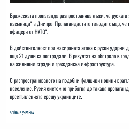
Вражеската пропаганда разпространява лъжи, че руската
наемници“ в Днипро. Пропагандистите твърдят също, че п
офицери от НАТО“.
В действителност при масираната атака с руски ударни 
още 21 души са пострадали. В резултат на обстрела в гр
на жилищни сгради и гражданска инфраструктура.
С разпространяването на подобни фалшиви новини врагът
население. Русия системно прибягва до такава пропаганди
престъпленията срещу украинците.
ВОЙНА В УКРАЙНА