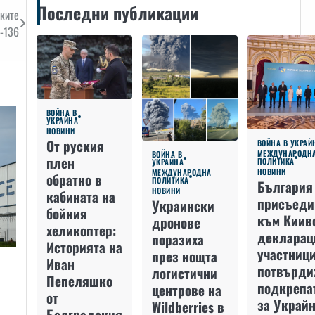
Последни публикации
ските
d-136
ВОЙНА В
УКРАЙНА
НОВИНИ
От руския
ВОЙНА В УКРАЙ
МЕЖДУНАРОДН
ВОЙНА В
плен
ПОЛИТИКА
УКРАЙНА
НОВИНИ
МЕЖДУНАРОДНА
обратно в
ПОЛИТИКА
България
НОВИНИ
кабината на
присъеди
Украински
бойния
към Киив
дронове
хеликоптер:
декларац
поразиха
Историята на
участниц
през нощта
Иван
потвърди
логистични
Пепеляшко
подкрепа
центрове на
от
за Украйн
Wildberries в
Болградския