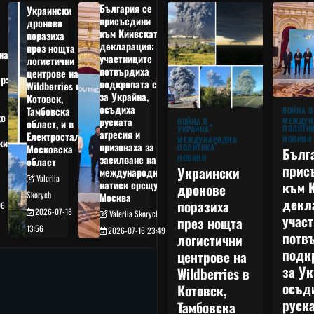
България се
Украински
присъедини
дронове
към Киивската
поразиха
декларация:
през нощта
на
участниците
логистични
потвърдиха
центрове на
р:
подкрепата си
Wildberries в
а
за Украйна,
Котовск,
осъдиха
Тамбовска
ВОЙНА В
о
руската
МЕЖДУН
ВОЙНА В
област, и в
ПОЛИТИ
УКРАЙНА
агресия и
Електростал,
НОВИНИ
МЕЖДУНАРОДНА
кия
призоваха за
ПОЛИТИКА
Московска
Бълг
НОВИНИ
засилване на
област
прис
Украински
международния
Valeriia
към 
натиск срещу
дронове
Skorych
Москва
декл
поразиха
06
2026-07-18
Valeriia Skorych
учас
през нощта
13:56
2026-07-16 23:49
потв
логистични
подк
центрове на
за Ук
Wildberries в
осъд
Котовск,
руска
Тамбовска