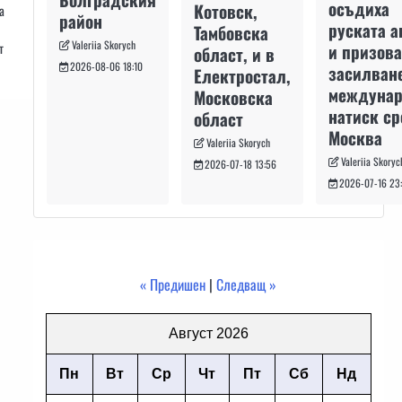
осъдиха
Котовск,
а
район
руската а
Тамбовска
Valeriia Skorych
т
и призова
област, и в
2026-08-06 18:10
засилван
Електростал,
междуна
Московска
натиск с
област
Москва
Valeriia Skorych
Valeriia Skoryc
2026-07-18 13:56
2026-07-16 23
« Предишен
|
Следващ »
Август 2026
Пн
Вт
Ср
Чт
Пт
Сб
Нд