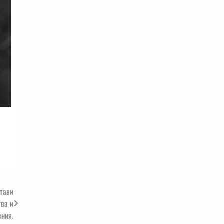
стави
тва и
ния.