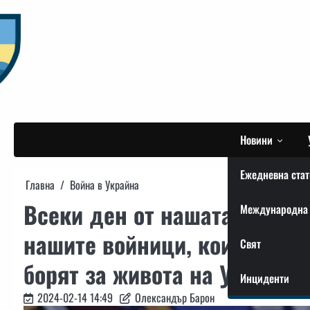
Skip
to
content
Новини
Ежедневна стат
Главна
Война в Украйна
Всеки ден от нашата борба 
Международна 
нашите войници, които отблъ
Свят
борят за живота на Украйна.
Инциденти
2024-02-14 14:49
Олександър Барон