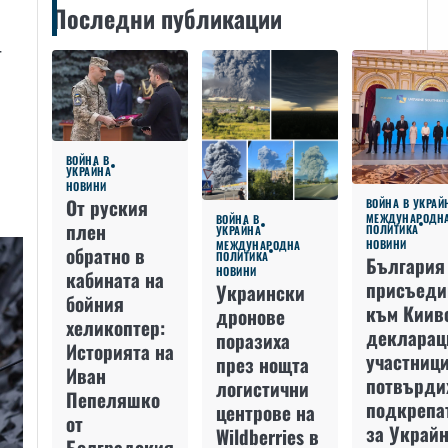
Последни публикации
т
ВОЙНА В
УКРАЙНА
НОВИНИ
От руския
ВОЙНА В УКРАЙ
МЕЖДУНАРОДН
ВОЙНА В
плен
ПОЛИТИКА
УКРАЙНА
НОВИНИ
МЕЖДУНАРОДНА
обратно в
ПОЛИТИКА
България
НОВИНИ
кабината на
присъеди
Украински
бойния
към Киив
дронове
хеликоптер:
декларац
поразиха
Историята на
участниц
през нощта
Иван
потвърди
логистични
Пепеляшко
подкрепа
центрове на
от
за Украйн
Wildberries в
Болградския