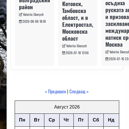
осъдиха
Котовск,
район
руската а
Тамбовска
Valeriia Skorych
и призова
област, и в
2026-08-06 18:10
засилван
Електростал,
междуна
Московска
натиск с
област
Москва
Valeriia Skorych
Valeriia Skoryc
2026-07-18 13:56
2026-07-16 23
« Предишен
|
Следващ »
Август 2026
Пн
Вт
Ср
Чт
Пт
Сб
Нд