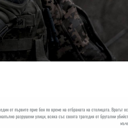
един от първите прие боя по време на отбраната на столицата. Врагът о
напълно разрушени улици, всяка със своята трагедия от брутални убийс
мъче