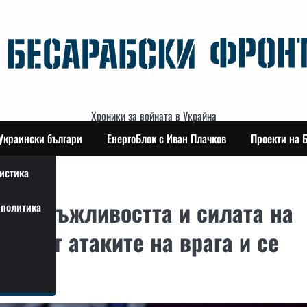
Хроники за войната в Украйна
Украински българи
ЕнергоБлок с Иван Плачков
Проекти на 
истика
е издръжливостта и силата на
политика
скват атаките на врага и се