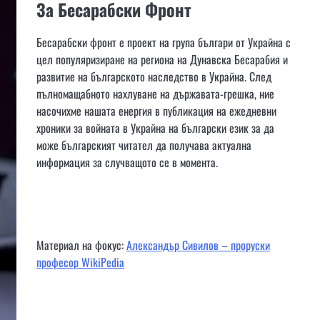
За Бесарабски Фронт
Бесарабски фронт е проект на група българи от Украйна с
цел популяризиране на региона на Дунавска Бесарабия и
развитие на българското наследство в Украйна. След
пълномащабното нахлуване на държавата-грешка, ние
насочихме нашата енергия в публикация на ежедневни
хроники за войната в Украйна на български език за да
може българският читател да получава актуална
информация за случващото се в момента.
Материал на фокус:
Александър Сивилов – проруски
професор WikiPedia