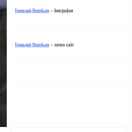
Геннадий Воробьов
– биография
Геннадий Воробьов
– личен сайт
Контакти