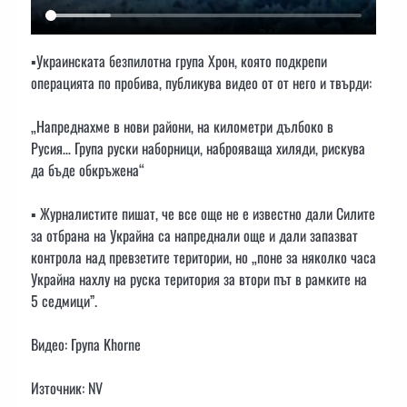
▪️Украинската безпилотна група Хрон, която подкрепи
операцията по пробива, публикува видео от от него и твърди:
„Напреднахме в нови райони, на километри дълбоко в
Русия… Група руски наборници, наброяваща хиляди, рискува
да бъде обкръжена“
▪️ Журналистите пишат, че все още не е известно дали Силите
за отбрана на Украйна са напреднали още и дали запазват
контрола над превзетите територии, но „поне за няколко часа
Украйна нахлу на руска територия за втори път в рамките на
5 седмици”.
Видео: Група Khorne
Източник: NV