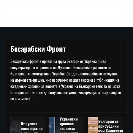
Бесарабски Фронт
Бесарабски фронт е проект на група българи от Украйна с цел
популяризиране на региона на Дунавска Бесарабия и развитие на
българското наследство в Украйна. След пълномащабното нахлуване
на държавата-грешка, ние насочихме нашата енергия в публикация на
ежедневни хроники за войната в Украйна на български език за да може
българският читател да получава актуална информация за случващото
се в момента.
Украински
България се
От руския
дронове
присъедини
плен обратно
поразиха
към Киивската