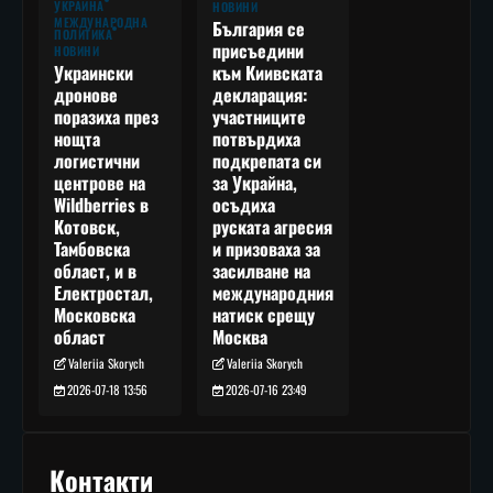
УКРАЙНА
НОВИНИ
МЕЖДУНАРОДНА
България се
ПОЛИТИКА
присъедини
НОВИНИ
към Киивската
Украински
декларация:
дронове
участниците
поразиха през
потвърдиха
нощта
подкрепата си
логистични
за Украйна,
центрове на
осъдиха
Wildberries в
руската агресия
Котовск,
и призоваха за
Тамбовска
засилване на
област, и в
международния
Електростал,
натиск срещу
Московска
Москва
област
Valeriia Skorych
Valeriia Skorych
2026-07-16 23:49
2026-07-18 13:56
Контакти