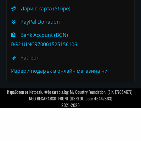
💳
Дари с карта (Stripe)
💠
PayPal Donation
🏦
Bank Account (BGN)
BG21UNCR70001525156106
💎
Patreon
Избери подарък в онлайн магазина ни
Изработен от
Netpeak
. ©besarabia.bg: My Country Foundation, (EIK 177054677) |
NGO BESARABSKI FRONT (USREOU code 45447863)
2021-2026