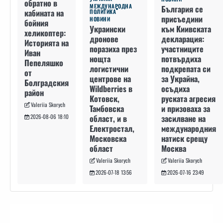
обратно в
МЕЖДУНАРОДНА
България се
кабината на
ПОЛИТИКА
присъедини
НОВИНИ
бойния
към Киивската
Украински
хеликоптер:
декларация:
дронове
Историята на
участниците
поразиха през
Иван
потвърдиха
нощта
Пепеляшко
подкрепата си
логистични
от
за Украйна,
центрове на
Болградския
осъдиха
Wildberries в
район
руската агресия
Котовск,
Valeriia Skorych
и призоваха за
Тамбовска
засилване на
област, и в
2026-08-06 18:10
международния
Електростал,
натиск срещу
Московска
Москва
област
Valeriia Skorych
Valeriia Skorych
2026-07-16 23:49
2026-07-18 13:56