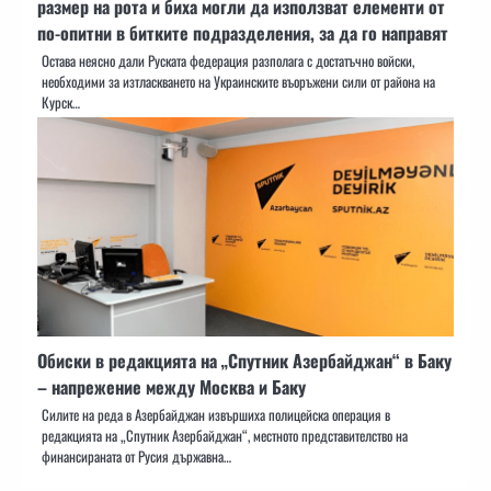
размер на рота и биха могли да използват елементи от
по-опитни в битките подразделения, за да го направят
Остава неясно дали Руската федерация разполага с достатъчно войски,
необходими за изтласкването на Украинските въоръжени сили от района на
Курск…
Обиски в редакцията на „Спутник Азербайджан“ в Баку
– напрежение между Москва и Баку
Силите на реда в Азербайджан извършиха полицейска операция в
редакцията на „Спутник Азербайджан“, местното представителство на
финансираната от Русия държавна…