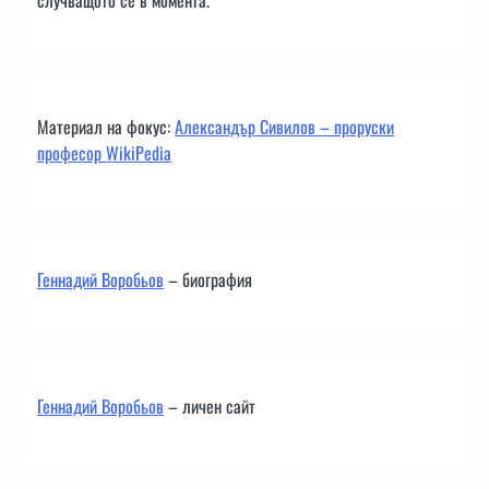
случващото се в момента.
Материал на фокус:
Александър Сивилов – проруски
професор WikiPedia
Геннадий Воробьов
– биография
Геннадий Воробьов
– личен сайт