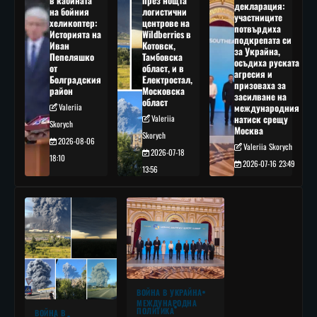
в кабината
през нощта
декларация:
на бойния
логистични
участниците
хеликоптер:
центрове на
потвърдиха
Историята на
Wildberries в
подкрепата си
Иван
Котовск,
за Украйна,
Пепеляшко
Тамбовска
осъдиха руската
от
област, и в
агресия и
Болградския
Електростал,
призоваха за
район
Московска
засилване на
област
Valeriia
международния
Valeriia
натиск срещу
Skorych
Москва
Skorych
2026-08-06
Valeriia Skorych
2026-07-18
18:10
2026-07-16 23:49
13:56
ВОЙНА В УКРАЙНА
МЕЖДУНАРОДНА
ПОЛИТИКА
ВОЙНА В