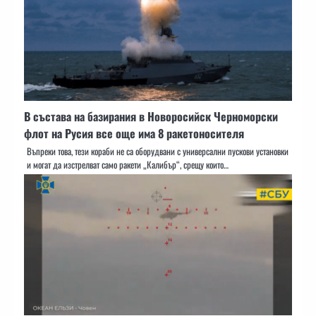
В състава на базирания в Новоросийск Черноморски
флот на Русия все още има 8 ракетоносителя
Въпреки това, тези кораби не са оборудвани с универсални пускови установки
и могат да изстрелват само ракети „Калибър“, срещу които…