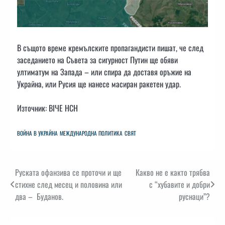
В същото време кремълските пропагандисти пишат, че след
заседанието на Съвета за сигурност Путин ще обяви
ултиматум на Запада – или спира да доставя оръжие на
Украйна, или Русия ще нанесе масиран ракетен удар.
Източник: ВІЧЕ НСН
ВОЙНА В УКРАЙНА
МЕЖДУНАРОДНА ПОЛИТИКА
СВЯТ
Навигация
Руската офанзива се проточи и ще
Какво не е както трябва
стихне след месец и половина или
с “хубавите и добри
два – Буданов.
руснаци”?