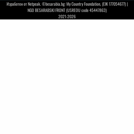
Изработен от
Netpeak
. ©besarabia.bg: My Country Foundation, (EIK 177054677) |
NGO BESARABSKI FRONT (USREOU code 45447863)
2021-2026