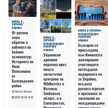
ВОЙНА В
УКРАЙНА
НОВИНИ
ВОЙНА В УКРАЙНА
От руския
МЕЖДУНАРОДНА
плен
ПОЛИТИКА
ВОЙНА В
УКРАЙНА
НОВИНИ
обратно в
МЕЖДУНАРОДНА
България се
кабината на
ПОЛИТИКА
присъедини
НОВИНИ
бойния
към Киивската
Украински
хеликоптер:
декларация:
дронове
Историята на
участниците
поразиха през
Иван
потвърдиха
нощта
Пепеляшко
подкрепата си
логистични
от
за Украйна,
центрове на
Болградския
осъдиха
Wildberries в
район
руската агресия
Котовск,
Valeriia Skorych
и призоваха за
Тамбовска
засилване на
област, и в
2026-08-06 18:10
международния
Електростал,
натиск срещу
Московска