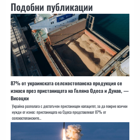
Подобни публикации
87% от украинската селскостопанска продукция се
изнася през пристанищата на Голяма Одеса и Дунав, —
Висоцки
Украйна разполага с достатъчен пристанищен капацитет, за да покрие всички
нужди от износ: пристанищата на Одеса представляват 87% от
селскостопанските…