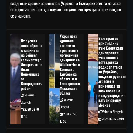
ежедневни хроники за войната в Украйна на български език за да може
българският читател да получава актуална информация за случващото
се в момента.
Украински
България се
От руския
дронове
присъедини
плен обратно
поразиха
към Киивската
в кабината
през нощта
декларация:
на бойния
логистични
участниците
хеликоптер:
центрове на
потвърдиха
Историята на
Wildberries в
подкрепата си
Иван
Котовск,
за Украйна,
Пепеляшко
Тамбовска
осъдиха руската
от
област, и в
агресия и
Болградския
Електростал,
призоваха за
район
Московска
засилване на
област
Valeriia
международния
Valeriia
натиск срещу
Skorych
Москва
Skorych
2026-08-06
Valeriia Skorych
2026-07-18
18:10
2026-07-16 23:49
13:56