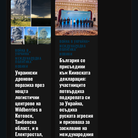
ВОЙНА В УКРАЙНА
МЕЖДУНАРОДНА
ПОЛИТИКА
ВОЙНА В
УКРАЙНА
НОВИНИ
МЕЖДУНАРОДНА
България се
ПОЛИТИКА
присъедини
НОВИНИ
към Киивската
Украински
декларация:
дронове
участниците
поразиха през
потвърдиха
нощта
подкрепата си
логистични
за Украйна,
центрове на
осъдиха
Wildberries в
руската агресия
Котовск,
и призоваха за
Тамбовска
засилване на
област, и в
международния
Електростал,