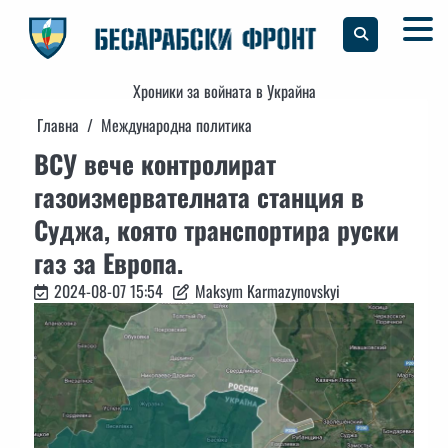
Skip
to
content
Хроники за войната в Украйна
Главна
Международна политика
ВСУ вече контролират
газоизмервателната станция в
Суджа, която транспортира руски
газ за Европа.
2024-08-07 15:54
Maksym Karmazynovskyi