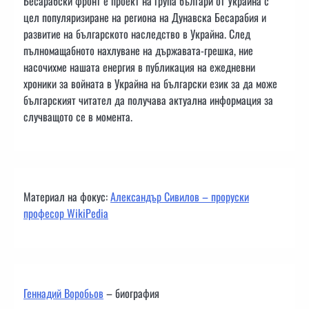
Бесарабски фронт е проект на група българи от Украйна с
цел популяризиране на региона на Дунавска Бесарабия и
развитие на българското наследство в Украйна. След
пълномащабното нахлуване на държавата-грешка, ние
насочихме нашата енергия в публикация на ежедневни
хроники за войната в Украйна на български език за да може
българският читател да получава актуална информация за
случващото се в момента.
Материал на фокус:
Александър Сивилов – проруски
професор WikiPedia
Геннадий Воробьов
– биография