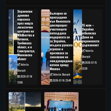
Украински
България се
дронове
присъедини
поразиха
към Киивската
през нощта
декларация:
15 юли –
логистични
участниците
Украйна
центрове на
потвърдиха
отбелязва
Wildberries в
подкрепата си
Деня на
Котовск,
за Украйна,
украинската
Тамбовска
осъдиха руската
държавност
област, и в
агресия и
Електростал,
Valeriia
призоваха за
Московска
засилване на
Skorych
област
международния
2026-07-15
Valeriia
натиск срещу
Москва
13:29
Skorych
Valeriia Skorych
2026-07-18
2026-07-16 23:49
13:56