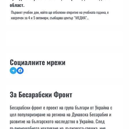
област.
Първият учебен ден, който ще отбележи откритие на учебната година, е
насрочен за 4 и 5 октомври, съобщава център “МЕДИА”…
Социалните мрежи
Telegram
Facebook
За Бесарабски Фронт
Бесарабски фронт е проект на група българи от Украйна с
цел популяризиране на региона на Дунавска Бесарабия и
развитие на българското наследство в Украйна. След
пълномащабното нахлуване на държавата-грешка, ние