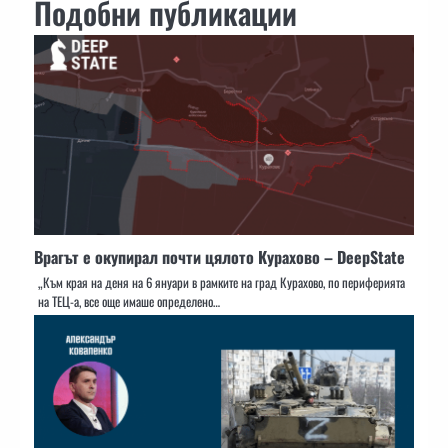
Подобни публикации
Врагът е окупирал почти цялото Курахово – DeepState
„Към края на деня на 6 януари в рамките на град Курахово, по периферията
на ТЕЦ-а, все още имаше определено…