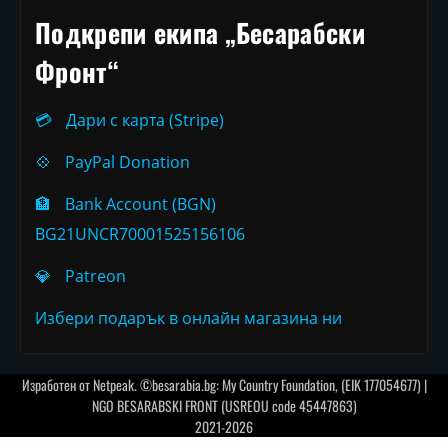
Подкрепи екипа „Бесарабски
Фронт“
💳
Дари с карта (Stripe)
💠
PayPal Donation
🏦
Bank Account (BGN)
BG21UNCR70001525156106
💎
Patreon
Избери подарък в онлайн магазина ни
Изработен от
Netpeak
. ©besarabia.bg: My Country Foundation, (EIK 177054677) |
NGO BESARABSKI FRONT (USREOU code 45447863)
2021-2026