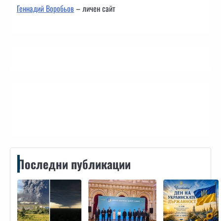
Геннадий Воробьов
– личен сайт
Контакти
Последни публикации