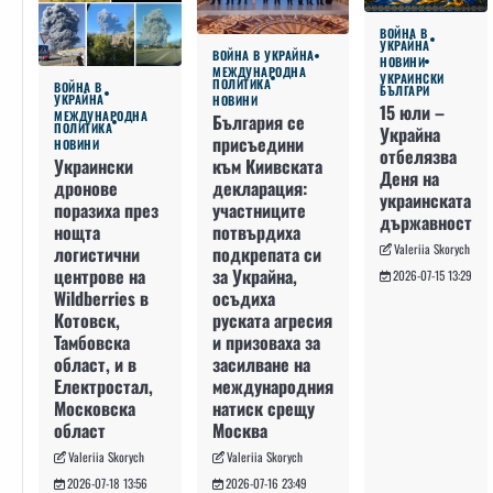
ВОЙНА В
УКРАЙНА
ВОЙНА В УКРАЙНА
НОВИНИ
МЕЖДУНАРОДНА
УКРАИНСКИ
ПОЛИТИКА
ВОЙНА В
БЪЛГАРИ
УКРАЙНА
НОВИНИ
15 юли –
МЕЖДУНАРОДНА
България се
ПОЛИТИКА
Украйна
присъедини
НОВИНИ
отбелязва
към Киивската
Украински
Деня на
декларация:
дронове
украинската
участниците
поразиха през
държавност
потвърдиха
нощта
Valeriia Skorych
подкрепата си
логистични
за Украйна,
центрове на
2026-07-15 13:29
осъдиха
Wildberries в
руската агресия
Котовск,
и призоваха за
Тамбовска
засилване на
област, и в
международния
Електростал,
натиск срещу
Московска
Москва
област
Valeriia Skorych
Valeriia Skorych
2026-07-16 23:49
2026-07-18 13:56