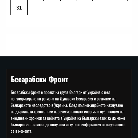
31
Бесарабски Фронт
Бесарабски фронт е проект на група българи от Украйна с цел
популяризиране на региона на Дунавска Бесарабия и развитие на
българското наследство в Украйна. След пълномащабното нахлуване
на държавата-грешка, ние насочихме нашата енергия в публикация на
ежедневни хроники за войната в Украйна на български език за да може
българският читател да получава актуална информация за случващото
се в момента.