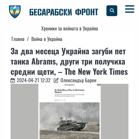
Skip
to
content
Хроники за войната в Украйна
Главна
Война в Украйна
За два месеца Украйна загуби пет
танка Abrams, други три получиха
средни щети, – The New York Times
2024-04-21 12:32
Олександър Барон