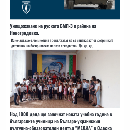
Унищожаване на руската БМП-3 в района на
Новогродовка.
Изненадващо е, че мнозина продължават да се изненадват от фееричната
детонация на боеприпасите на този псевдо танк. Да, да, да,…
Над 1000 деца ще започнат новата учебна година в
българските училища на Българо-украинския
културно-образователен център “МЕДИА” в Одеска