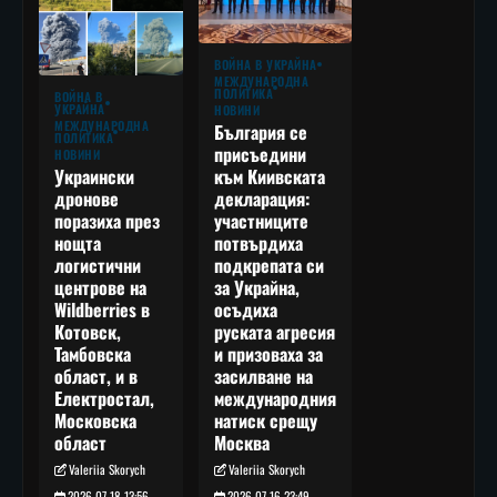
ВОЙНА В УКРАЙНА
МЕЖДУНАРОДНА
ПОЛИТИКА
ВОЙНА В
УКРАЙНА
НОВИНИ
МЕЖДУНАРОДНА
България се
ПОЛИТИКА
присъедини
НОВИНИ
към Киивската
Украински
декларация:
дронове
участниците
поразиха през
потвърдиха
нощта
подкрепата си
логистични
за Украйна,
центрове на
осъдиха
Wildberries в
руската агресия
Котовск,
и призоваха за
Тамбовска
засилване на
област, и в
международния
Електростал,
натиск срещу
Московска
Москва
област
Valeriia Skorych
Valeriia Skorych
2026-07-16 23:49
2026-07-18 13:56