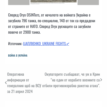
Според Oryx OSINTers, от началото на войната Украйна е
загубила 796 танка, по-специално, 140 от тях са предадени
от страните от НАТО. Според Oryx руснаците са загубили
повече от 2900 танка.
Източник:
ЦАПЛІЄНКО_UKRAINE FIGHTS
✔
ВОЙНА В УКРАЙНА
Навигация
Оперативна
Окупаторите съобщават, че уж в Крим
информация от
“на един от корабите военните са
генералния щаб на ВСУ
отбили противокорабна ракетна атака”.
за 21 април 2024