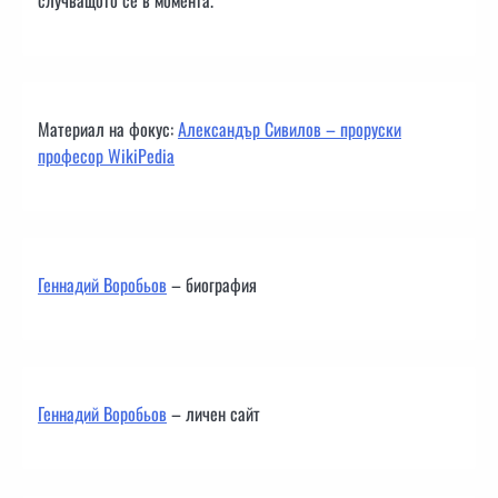
Материал на фокус:
Александър Сивилов – проруски
професор WikiPedia
Геннадий Воробьов
– биография
Геннадий Воробьов
– личен сайт