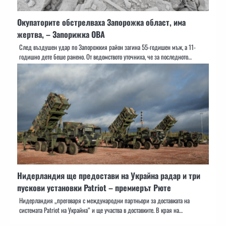
Окупаторите обстрелваха Запорожка област, има
жертва, – Запорижка ОВА
След въздушен удар по Запорожкия район загина 55-годишен мъж, а 11-
годишно дете беше ранено. От ведомството уточниха, че за последното…
Нидерландия ще предостави на Украйна радар и три
пускови установки Patriot – премиерът Рюте
Нидерландия „преговаря с международни партньори за доставката на
системата Patriot на Украйна“ и ще участва в доставките. В края на…