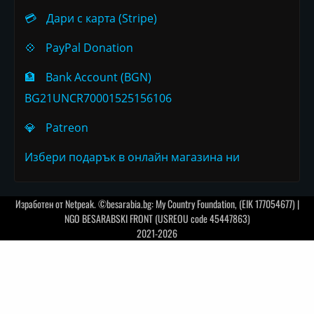
💳
Дари с карта (Stripe)
💠
PayPal Donation
🏦
Bank Account (BGN)
BG21UNCR70001525156106
💎
Patreon
Избери подарък в онлайн магазина ни
Изработен от
Netpeak
. ©besarabia.bg: My Country Foundation, (EIK 177054677) |
NGO BESARABSKI FRONT (USREOU code 45447863)
2021-2026