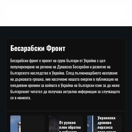
Бесарабски Фронт
Бесарабски фронт е проект на група българи от Украйна с цел
популяризиране на региона на Дунавска Бесарабия и развитие на
българското наследство в Украйна. След пълномащабното нахлуване
на държавата-грешка, ние насочихме нашата енергия в публикация на
ежедневни хроники за войната в Украйна на български език за да може
българският читател да получава актуална информация за случващото
се в момента.
Украински
От руския
дронове
плен обратно
поразиха
в кабината
през нощта