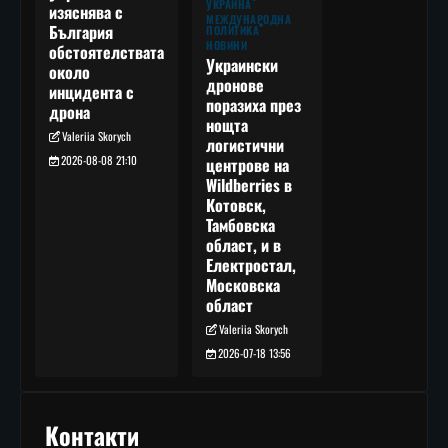
УКРАЙНА
изяснява с
МЕЖДУНАРОДНА
България
ПОЛИТИКА
НОВИНИ
обстоятелствата
Украински
около
дронове
инцидента с
поразиха през
дрона
нощта
Valeriia Skorych
логистични
2026-08-08 21:10
центрове на
Wildberries в
Котовск,
Тамбовска
област, и в
Електростал,
Московска
област
Valeriia Skorych
2026-07-18 13:56
Контакти