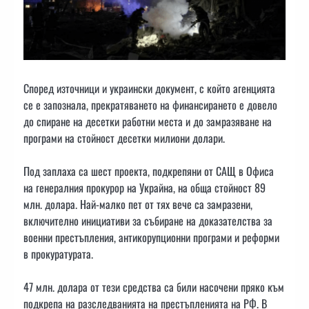
Според източници и украински документ, с който агенцията
се е запознала, прекратяването на финансирането е довело
до спиране на десетки работни места и до замразяване на
програми на стойност десетки милиони долари.
Под заплаха са шест проекта, подкрепяни от САЩ в Офиса
на генералния прокурор на Украйна, на обща стойност 89
млн. долара. Най-малко пет от тях вече са замразени,
включително инициативи за събиране на доказателства за
военни престъпления, антикорупционни програми и реформи
в прокуратурата.
47 млн. долара от тези средства са били насочени пряко към
подкрепа на разследванията на престъпленията на РФ. В