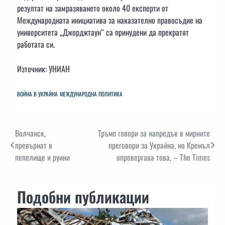
резултат на замразяването около 40 експерти от
Международната инициатива за наказателно правосъдие на
университета „Джорджтаун“ са принудени да прекратят
работата си.
Източник: УНИАН
ВОЙНА В УКРАЙНА
МЕЖДУНАРОДНА ПОЛИТИКА
Навигация
Волчанск,
Тръмп говори за напредък в мирните
превърнат в
преговори за Украйна, но Кремъл
пепелище и руини
опровергава това, – The Times
Подобни публикации