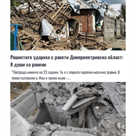
Рашистите удариха с ракети Днипропетривска област:
8 души са ранени
“Пострада момиче на 23 години. Тя е с открита черепно-мозъчна травма. В
тежко състояние е. Има и трима мъже –…