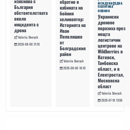
изяснява с
обратно в
МЕЖДУНАРОДНА
България
кабината на
ПОЛИТИКА
НОВИНИ
обстоятелствата
бойния
Украински
около
хеликоптер:
дронове
инцидента с
Историята на
поразиха през
дрона
Иван
нощта
Пепеляшко
Valeriia Skorych
логистични
от
2026-08-08 21:10
центрове на
Болградския
Wildberries в
район
Котовск,
Valeriia Skorych
Тамбовска
област, и в
2026-08-06 18:10
Електростал,
Московска
област
Valeriia Skorych
2026-07-18 13:56