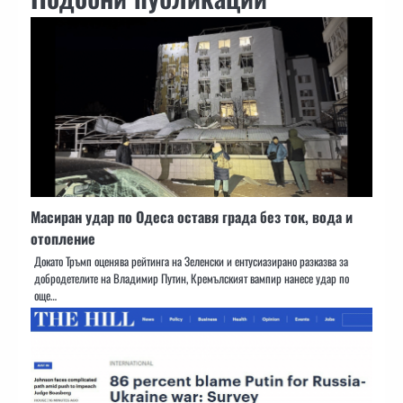
Масиран удар по Одеса оставя града без ток, вода и
отопление
Докато Тръмп оценява рейтинга на Зеленски и ентусиазирано разказва за
добродетелите на Владимир Путин, Кремълският вампир нанесе удар по
още…