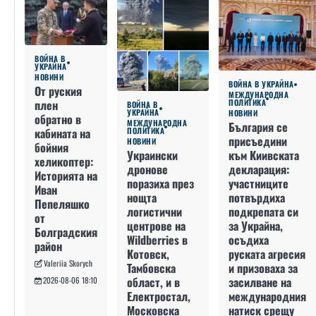
ВОЙНА В
УКРАЙНА
НОВИНИ
ВОЙНА В УКРАЙНА
От руския
МЕЖДУНАРОДНА
плен
ПОЛИТИКА
ВОЙНА В
УКРАЙНА
НОВИНИ
обратно в
МЕЖДУНАРОДНА
България се
кабината на
ПОЛИТИКА
присъедини
НОВИНИ
бойния
към Киивската
Украински
хеликоптер:
декларация:
дронове
Историята на
участниците
поразиха през
Иван
потвърдиха
нощта
Пепеляшко
подкрепата си
логистични
от
за Украйна,
центрове на
Болградския
осъдиха
Wildberries в
район
руската агресия
Котовск,
Valeriia Skorych
и призоваха за
Тамбовска
засилване на
област, и в
2026-08-06 18:10
международния
Електростал,
натиск срещу
Московска