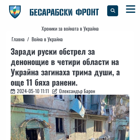
Skip
to
content
Хроники за войната в Украйна
Главна
Война в Украйна
Заради руски обстрел за
денонощие в четири области на
Украйна загинаха трима души, а
още 11 бяха ранени.
2024-05-10 11:11
Олександър Барон