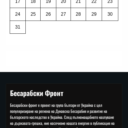
17
18
19
20
21
22
23
24
25
26
27
28
29
30
31
Бесарабски Фронт
Бесарабски фронт е проект на група българи от Украйна с цел
популяризиране на региона на Дунавска Бесарабия и развитие на
българското наследство в Украйна. След пълномащабното нахлуване
на държавата-грешка, ние насочихме нашата енергия в публикация на