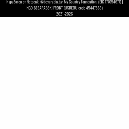
Изработен от
Netpeak
. ©besarabia.bg: My Country Foundation, (EIK 177054677) |
NGO BESARABSKI FRONT (USREOU code 45447863)
2021-2026