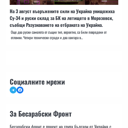
На 3 август въоръжените сили на Украйна унищожиха
Су-34 и руски склад за БК на летището в Морозовск,
съобщи Разузнаването на отбраната на Украйна.
Още два руски самолета от същия тип, вероятно, са били повредени от
отломки. Четири технически сгради и два хангара в…
Социалните мрежи
Telegram
Facebook
За Бесарабски Фронт
Бесарабски фронт е проект на група българи от Украйна с