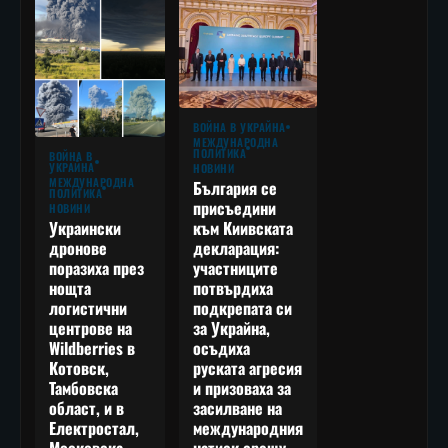
ВОЙНА В УКРАЙНА
МЕЖДУНАРОДНА
ПОЛИТИКА
ВОЙНА В
УКРАЙНА
НОВИНИ
МЕЖДУНАРОДНА
България се
ПОЛИТИКА
присъедини
НОВИНИ
към Киивската
Украински
декларация:
дронове
участниците
поразиха през
потвърдиха
нощта
подкрепата си
логистични
за Украйна,
центрове на
осъдиха
Wildberries в
руската агресия
Котовск,
и призоваха за
Тамбовска
засилване на
област, и в
международния
Електростал,
натиск срещу
Московска