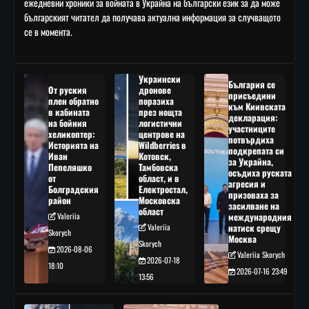
ежедневни хроники за войната в Украйна на български език за да може
българският читател да получава актуална информация за случващото
се в момента.
Украински
България се
От руския
дронове
присъедини
плен обратно
поразиха
към Киивската
в кабината
през нощта
декларация:
на бойния
логистични
участниците
хеликоптер:
центрове на
потвърдиха
Историята на
Wildberries в
подкрепата си
Иван
Котовск,
за Украйна,
Пепеляшко
Тамбовска
осъдиха руската
от
област, и в
агресия и
Болградския
Електростал,
призоваха за
район
Московска
засилване на
област
Valeriia
международния
Valeriia
натиск срещу
Skorych
Москва
Skorych
2026-08-06
Valeriia Skorych
2026-07-18
18:10
2026-07-16 23:49
13:56