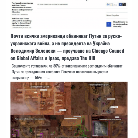
Почти всички американци обвиняват Путин за руско-
украинската война, а не президента на Украйна
Володимир Зеленски — проучване на Chicago Council
on Global Affairs и Ipsos, предава The Hill
Социолозите установили, че 86% от американските респонденти обвиняват
Путин за тригодишния конфликт. Повече от половината възрастни
американци — 55% —…