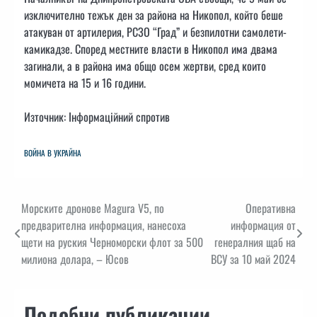
изключително тежък ден за района на Никопол, който беше
атакуван от артилерия, РСЗО “Град” и безпилотни самолети-
камикадзе. Според местните власти в Никопол има двама
загинали, а в района има общо осем жертви, сред които
момичета на 15 и 16 години.
Източник: Інформаційний спротив
ВОЙНА В УКРАЙНА
Навигация
Морските дронове Magura V5, по
Оперативна
предварителна информация, нанесоха
информация от
щети на руския Черноморски флот за 500
генералния щаб на
милиона долара, – Юсов
ВСУ за 10 май 2024
Подобни публикации