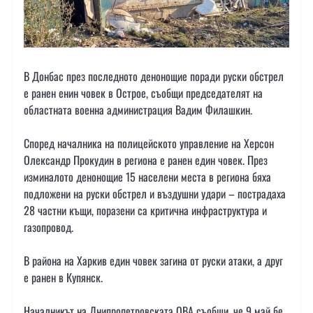
В Донбас през последното денонощие поради руски обстрел
е ранен енин човек в Острое, съобщи председателят на
областната военна администрация Вадим Филашкин.
Според началника на полицейското управление на Херсон
Олександр Прокудин в региона е ранен един човек. През
изминалото денонощие 15 населени места в региона бяха
подложени на руски обстрел и въздушни удари – пострадаха
28 частни къщи, поразени са критична инфраструктура и
газопровод.
В района на Харкив един човек загина от руски атаки, а друг
е ранен в Купянск.
Началникът на Днипропетровската ОВА съобщи, че 9 май бе