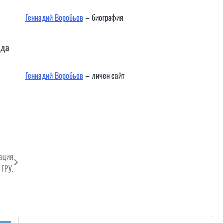
а
Геннадий Воробьов
– биография
 да
Геннадий Воробьов
– личен сайт
рация
 ГРУ.
Контакти