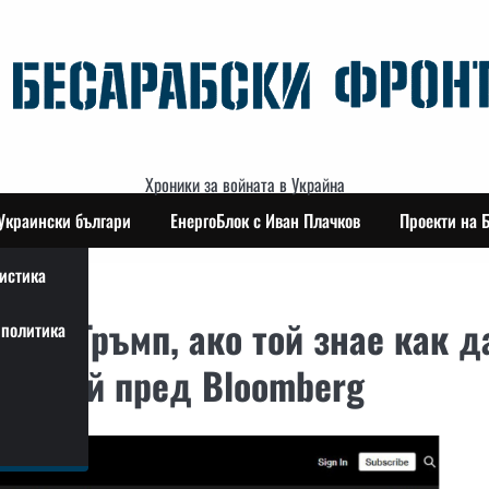
Хроники за войната в Украйна
Украински българи
ЕнергоБлок с Иван Плачков
Проекти на 
истика
не с Тръмп, ако той знае как д
политика
аза той пред Bloomberg