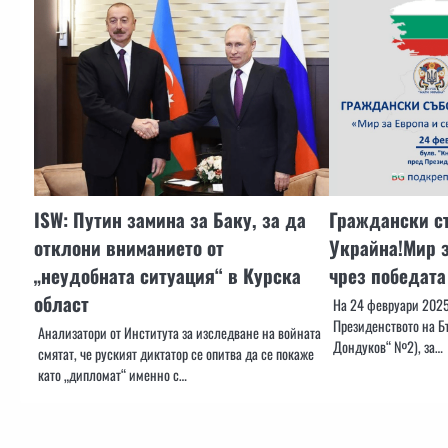
ISW: Путин замина за Баку, за да
Граждански съ
отклони вниманието от
Украйна!Мир з
„неудобната ситуация“ в Курска
чрез победата
област
На 24 февруари 2025 
Президенството на Б
Анализатори от Института за изследване на войната
Дондуков“ №2), за…
смятат, че руският диктатор се опитва да се покаже
като „дипломат“ именно с…