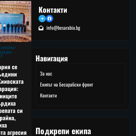
Контакти
Telegram
Facebook
info@besarabia.bg
 УКРАЙНА
АРОДНА
Навигация
КА
ария се
ъедини
За нас
Киивската
Екипът на Бесарабски фронт
арация:
тниците
Контакти
ърдиха
репата си
райна,
иха
Подкрепи екипа
та агресия