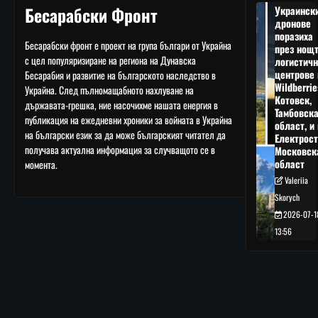
Бесарабски Фронт
Украинск
дронове
поразиха
Бесарабски фронт е проект на група българи от Украйна
през нощ
с цел популяризиране на региона на Дунавска
логистичн
центрове 
Бесарабия и развитие на българското наследство в
Wildberrie
Украйна. След пълномащабното нахлуване на
Котовск,
държавата-грешка, ние насочихме нашата енергия в
Тамбовск
публикация на ежедневни хроники за войната в Украйна
област, и 
на български език за да може българският читател да
Електрост
получава актуална информация за случващото се в
Московск
област
момента.
Valeriia
Skorych
2026-07-1
13:56