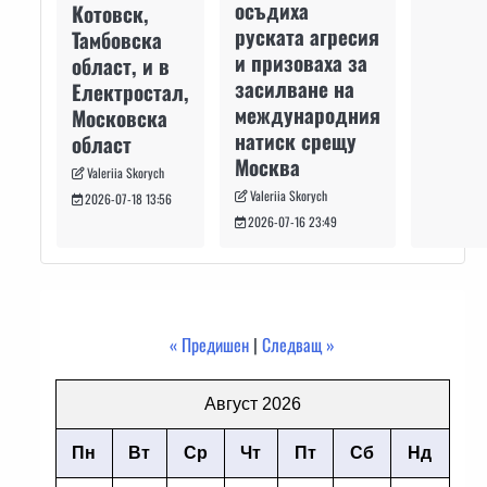
осъдиха
Котовск,
руската агресия
Тамбовска
и призоваха за
област, и в
засилване на
Електростал,
международния
Московска
натиск срещу
област
Москва
Valeriia Skorych
Valeriia Skorych
2026-07-18 13:56
2026-07-16 23:49
« Предишен
|
Следващ »
Август 2026
Пн
Вт
Ср
Чт
Пт
Сб
Нд