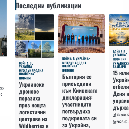
Последни публикации
ВОЙНА В
УКРАЙНА
ВОЙНА В УКРАЙНА
НОВИНИ
МЕЖДУНАРОДНА
ВОЙНА В
УКРАИНСК
ПОЛИТИКА
УКРАЙНА
БЪЛГАРИ
НОВИНИ
МЕЖДУНАРОДНА
15 юли
ПОЛИТИКА
България се
Украй
НОВИНИ
присъедини
Украински
отбеля
ски
към Киивската
дронове
Деня 
 с
декларация:
поразиха
украин
участниците
през нощта
държа
потвърдиха
логистични
Valeriia 
подкрепата си
центрове на
2026-07-
за Украйна,
Wildberries в