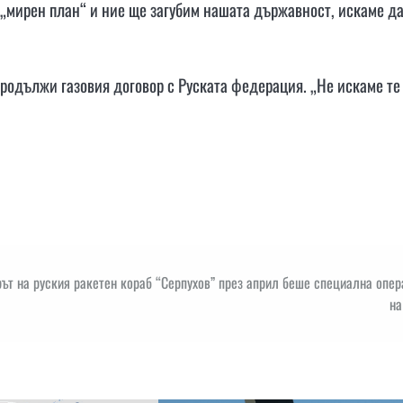
 „мирен план“ и ние ще загубим нашата държавност, искаме д
продължи газовия договор с Руската федерация. „Не искаме те
ът на руския ракетен кораб “Серпухов” през април беше специална опе
на