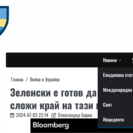
Skip
to
content
Новини
Ежедневна стат
Главна
Война в Украйна
Зеленски е готов да се срещ
Международна 
сложи край на тази война, к
Свят
2024-07-03 22:14
Олександър Барон
Инциденти