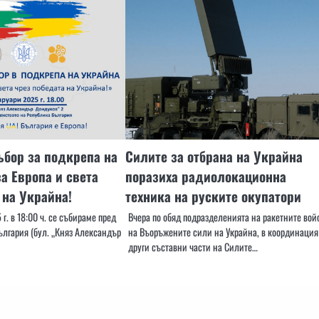
бор за подкрепа на
Силите за отбрана на Украйна
а Европа и света
поразиха радиолокационна
 на Украйна!
техника на руските окупатори
г. в 18:00 ч. се събираме пред
Вчера по обяд подразделенията на ракетните вой
ългария (бул. „Княз Александър
на Въоръжените сили на Украйна, в координация
други съставни части на Силите…