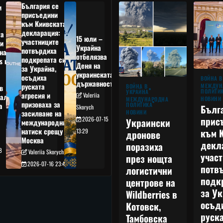
България се
и
присъедини
към Киивската
декларация:
та
15 юли –
участниците
и
Украйна
потвърдиха
на
отбелязва
подкрепата си
s в
Деня на
за Украйна,
украинската
осъдиха
а
ВОЙНА В
държавност
руската
МЕЖДУН
ВОЙНА В
в
ПОЛИТИ
УКРАЙНА
агресия и
Valeriia
ал,
НОВИНИ
МЕЖДУНАРОДНА
призоваха за
ПОЛИТИКА
а
Бълг
Skorych
НОВИНИ
засилване на
прис
2026-07-15
Украински
международния
към 
натиск срещу
13:29
дронове
Москва
декл
поразиха
8
Valeriia Skorych
учас
през нощта
2026-07-16 23:49
потв
логистични
подк
центрове на
за Ук
Wildberries в
осъд
Котовск,
руска
Тамбовска