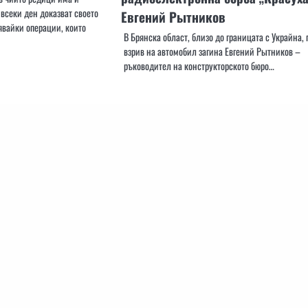
всеки ден доказват своето
Евгений Рытников
явайки операции, които
В Брянска област, близо до границата с Украйна, 
взрив на автомобил загина Евгений Рытников –
ръководител на конструкторското бюро…