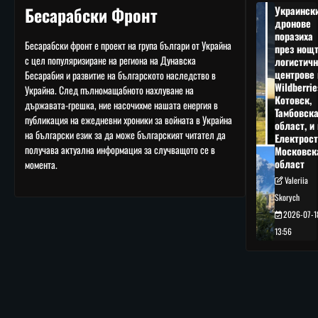
Бесарабски Фронт
Украинск
дронове
поразиха
Бесарабски фронт е проект на група българи от Украйна
през нощ
с цел популяризиране на региона на Дунавска
логистичн
центрове 
Бесарабия и развитие на българското наследство в
Wildberrie
Украйна. След пълномащабното нахлуване на
Котовск,
държавата-грешка, ние насочихме нашата енергия в
Тамбовск
публикация на ежедневни хроники за войната в Украйна
област, и 
на български език за да може българският читател да
Електрост
получава актуална информация за случващото се в
Московск
област
момента.
Valeriia
Skorych
2026-07-1
13:56