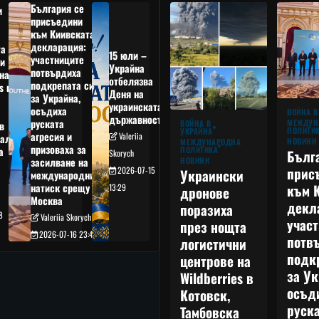
България се
и
присъедини
към Киивската
декларация:
та
15 юли –
участниците
и
Украйна
потвърдиха
на
отбелязва
подкрепата си
s в
Деня на
за Украйна,
украинската
осъдиха
а
ВОЙНА В
държавност
руската
МЕЖДУН
ВОЙНА В
в
ПОЛИТИ
УКРАЙНА
агресия и
Valeriia
ал,
НОВИНИ
МЕЖДУНАРОДНА
призоваха за
ПОЛИТИКА
а
Бълг
Skorych
НОВИНИ
засилване на
прис
2026-07-15
Украински
международния
към 
натиск срещу
13:29
дронове
Москва
декл
поразиха
8
Valeriia Skorych
учас
през нощта
2026-07-16 23:49
потв
логистични
подк
центрове на
за Ук
Wildberries в
осъд
Котовск,
руска
Тамбовска