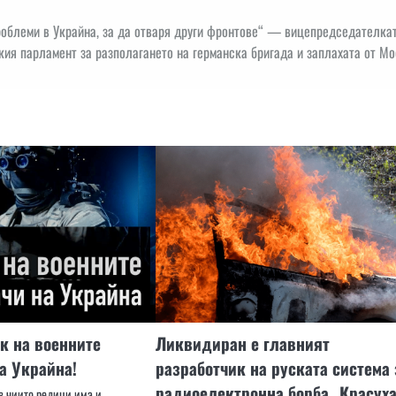
облеми в Украйна, за да отваря други фронтове“ — вицепредседателкат
кия парламент за разполагането на германска бригада и заплахата от М
к на военните
Ликвидиран е главният
а Украйна!
разработчик на руската система 
радиоелектронна борба „Красуха
в чиито редици има и