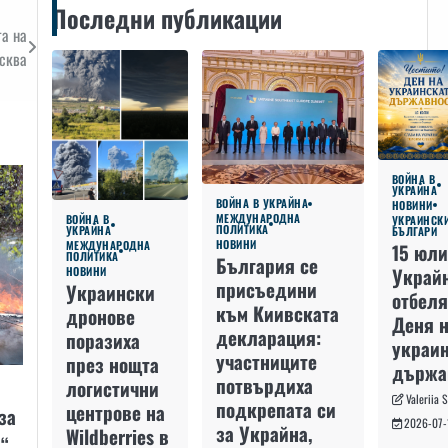
Последни публикации
а на
осква
ВОЙНА В
УКРАЙНА
ВОЙНА В УКРАЙНА
НОВИНИ
МЕЖДУНАРОДНА
ВОЙНА В
УКРАИНСК
ПОЛИТИКА
УКРАЙНА
БЪЛГАРИ
НОВИНИ
МЕЖДУНАРОДНА
15 юли
ПОЛИТИКА
България се
Украй
НОВИНИ
присъедини
Украински
отбеля
към Киивската
дронове
Деня 
декларация:
поразиха
украин
участниците
през нощта
държа
потвърдиха
логистични
Valeriia 
подкрепата си
центрове на
за
2026-07-
за Украйна,
Wildberries в
“