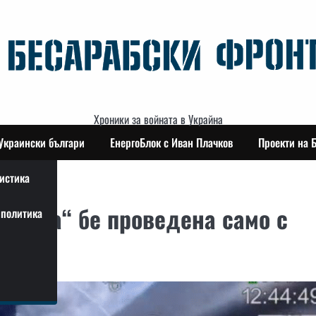
Хроники за войната в Украйна
Украински българи
ЕнергоБлок с Иван Плачков
Проекти на 
истика
ината“ бе проведена само с
политика