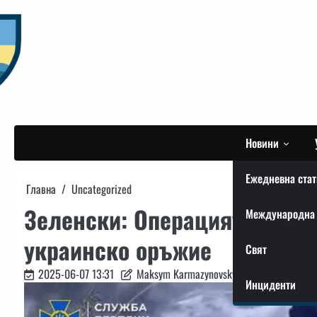
Skip
to
content
Новини
Ежедневна стат
Главна
Uncategorized
Зеленски: Операцията „Паяж
Международна 
украинско оръжие
Свят
2025-06-07 13:31
Maksym Karmazynovskyi
Инциденти