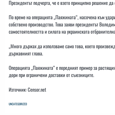
Президентът подчерта, че е взето принципно решение да 
По време на операцията „Паяжината“, насочена към удари
собствено производство. Това заяви президентът Володи
самостоятелността и силата на украинската отбранителн
„Много държах да използваме само това, което произвежд
държавният глава.
Операцията „Паяжината“ е поредният пример за растящия
дори при ограничени доставки от съюзниците.
Източник: Censor.net
UNCATEGORIZED