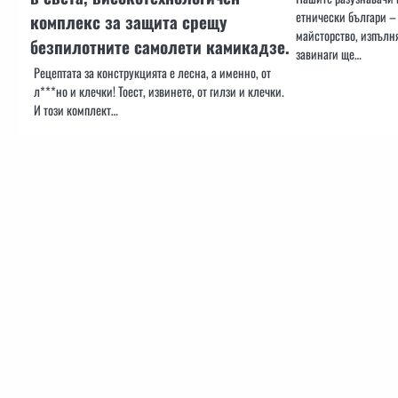
етнически българи – 
комплекс за защита срещу
майсторство, изпълн
безпилотните самолети камикадзе.
завинаги ще…
Рецептата за конструкцията е лесна, а именно, от
л***но и клечки! Тоест, извинете, от гилзи и клечки.
И този комплект…