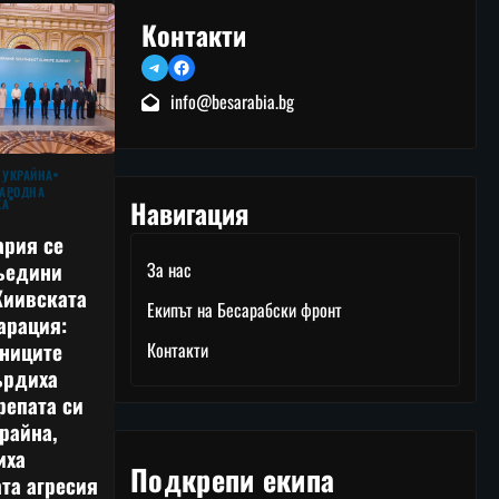
Контакти
Telegram
Facebook
info@besarabia.bg
 УКРАЙНА
АРОДНА
Навигация
КА
ария се
ъедини
За нас
Киивската
Екипът на Бесарабски фронт
арация:
тниците
Контакти
ърдиха
репата си
райна,
иха
Подкрепи екипа
та агресия