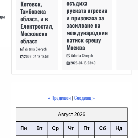
осъдиха
Котовск,
руската агресия
Тамбовска
при
и призоваха за
област, и в
засилване на
Електростал,
международния
Московска
натиск срещу
област
Москва
Valeriia Skorych
Valeriia Skorych
2026-07-18 13:56
2026-07-16 23:49
« Предишен
|
Следващ »
Август 2026
Пн
Вт
Ср
Чт
Пт
Сб
Нд