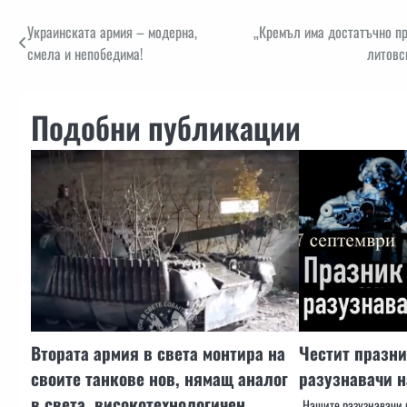
Навигация
Украинската армия – модерна,
„Кремъл има достатъчно пр
смела и непобедима!
литовс
Подобни публикации
Втората армия в света монтира на
Честит празни
своите танкове нов, нямащ аналог
разузнавачи н
в света, високотехнологичен
Нашите разузнавачи 