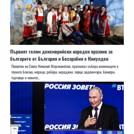
Първият голям декемврийски народен празник за
българите от България и Бесарабия е Никулден
Посветен на Свети Николай Мирликийски, празникът събира именниците и
техните близки, моряци, рибари, кираджии, ловци, воденичари, банкери,
търговци и момите…