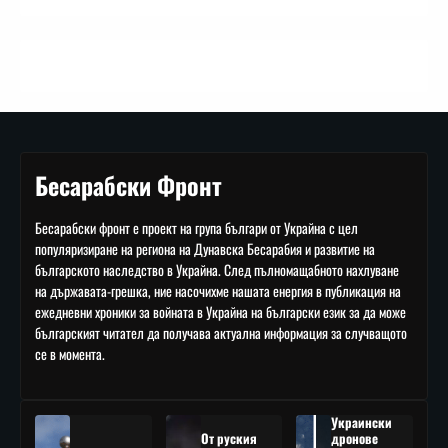
Бесарабски Фронт
Бесарабски фронт е проект на група българи от Украйна с цел
популяризиране на региона на Дунавска Бесарабия и развитие на
българското наследство в Украйна. След пълномащабното нахлуване
на държавата-грешка, ние насочихме нашата енергия в публикация на
ежедневни хроники за войната в Украйна на български език за да може
българският читател да получава актуална информация за случващото
се в момента.
Украински
От руския
дронове