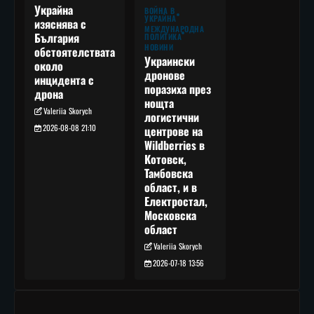
Украйна
ВОЙНА В
УКРАЙНА
изяснява с
МЕЖДУНАРОДНА
България
ПОЛИТИКА
НОВИНИ
обстоятелствата
Украински
около
дронове
инцидента с
поразиха през
дрона
нощта
Valeriia Skorych
логистични
2026-08-08 21:10
центрове на
Wildberries в
Котовск,
Тамбовска
област, и в
Електростал,
Московска
област
Valeriia Skorych
2026-07-18 13:56