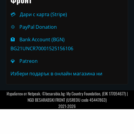
💳
Дари с карта (Stripe)
💠
PayPal Donation
🏦
Bank Account (BGN)
BG21UNCR70001525156106
💎
Patreon
Избери подарък в онлайн магазина ни
Изработен от
Netpeak
. ©besarabia.bg: My Country Foundation, (EIK 177054677) |
NGO BESARABSKI FRONT (USREOU code 45447863)
2021-2026