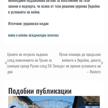
необходими подзаконови актове за изпълнение на тези
закони и подчерта, че всяко от тези решения укрепва Украйна
в условията на война.
Източник: украински медии
ВОЙНА В УКРАЙНА
МЕЖДУНАРОДНА ПОЛИТИКА
Навигация
Цените на петрола паднаха
Путин планира да продължи
след изявлението на Тръмп за
войната в Украйна, докато
санкции срещу Русия след 50
Западът не приеме условията му
дни
– Reuters
Подобни публикации