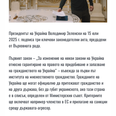
Президентът на Украйна Володимир Зеленски на 15 юли
2025 г. подписа три ключови законодателни акта, предадени
от Върховната рада.
Първият закон – „За изменение на някои закони на Украйна
относно гарантиране на правото на придобиване и запазване
на гражданството на Украйна“ – въвежда за първи път
института на множественото гражданство. Гражданите на
Украйна ще могат официално да притежават гражданство и
на друга държава, без да губят украинското, ако тази страна
е в списък, определен от Министерския съвет. Критериите
ще включват например членство в ЕС и прилагане на санкции
срещу държавата-агресор.