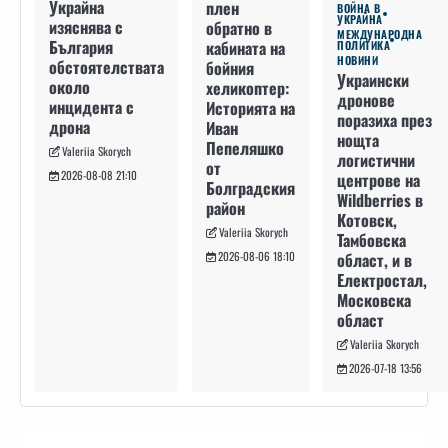
Украйна
плен
ВОЙНА В
УКРАЙНА
изяснява с
обратно в
МЕЖДУНАРОДНА
България
кабината на
ПОЛИТИКА
НОВИНИ
обстоятелствата
бойния
Украински
около
хеликоптер:
дронове
инцидента с
Историята на
поразиха през
дрона
Иван
нощта
Пепеляшко
Valeriia Skorych
логистични
от
2026-08-08 21:10
центрове на
Болградския
Wildberries в
район
Котовск,
Valeriia Skorych
Тамбовска
област, и в
2026-08-06 18:10
Електростал,
Московска
област
Valeriia Skorych
2026-07-18 13:56