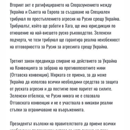
Вторият акт е ратифицирането на Споразумението между
Украйна и Съвета на Европа за създаване на Специален
трибунал по престъплението агресия на Русия срещу Украйна.
Трибуналът, който ще работи в Хага, ще има юрисдикция по
отношение на най-висшето руско ръководство. Зеленски
подчерта, че този трибунал ще гарантира реална неизбежност
на отговорността за Русия за агресията срещу Украйна.
Третият закон предвижда спиране на действието за Украйна
на Конвенцията за забрана на противопехотните мини
(Оттавска конвенция). Мярката се приема, за да може
Украйна да използва всички необходими средства за защита
от руската агресия и да постигне поне паритет на силите.
Зеленски отбеляза, че Русия никога не е спазвала
Оттавската конвенция и не е участвала в никакви реални
стъпки за ограничаване на въоръженията.
Президентът възложи на правителството да приеме всички