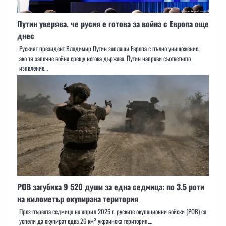
Путин уверява, че русия е готова за война с Европа още
днес
Руският президент Владимир Путин заплаши Европа с пълно унищожение,
ако тя започне война срещу негова държава. Путин направи съответното
изявление…
РОВ загубиха 9 520 души за една седмица: по 3.5 роти
на километър окупирана територия
През първата седмица на април 2025 г. руските окупационни войски (РОВ) са
успели да окупират едва 26 км² украинска територия.…