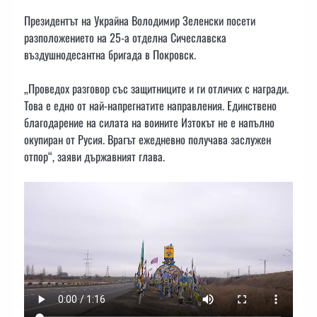
Президентът на Украйна Володимир Зеленски посети
разположението на 25-а отделна Сичеславска
въздушнодесантна бригада в Покровск.
„Проведох разговор със защитниците и ги отличих с награди.
Това е едно от най-напрегнатите направления. Единствено
благодарение на силата на воините Изтокът не е напълно
окупиран от Русия. Врагът ежедневно получава заслужен
отпор“, заяви държавният глава.