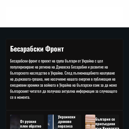
Бесарабски Фронт
Бесарабски фронт е проект на група българи от Украйна с цел
популяризиране на региона на Дунавска Бесарабия и развитие на
българското наследство в Украйна. След пълномащабното нахлуване
на държавата-грешка, ние насочихме нашата енергия в публикация на
ежедневни хроники за войната в Украйна на български език за да може
българският читател да получава актуална информация за случващото
се в момента.
Украински
България се
От руския
дронове
присъедини
плен обратно
поразиха
към Киивската