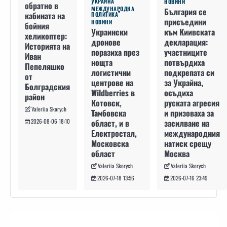
УКРАЙНА
НОВИНИ
обратно в
МЕЖДУНАРОДНА
България се
кабината на
ПОЛИТИКА
присъедини
НОВИНИ
бойния
към Киивската
Украински
хеликоптер:
декларация:
дронове
Историята на
участниците
поразиха през
Иван
потвърдиха
нощта
Пепеляшко
подкрепата си
логистични
от
за Украйна,
центрове на
Болградския
осъдиха
Wildberries в
район
руската агресия
Котовск,
Valeriia Skorych
и призоваха за
Тамбовска
засилване на
област, и в
2026-08-06 18:10
международния
Електростал,
натиск срещу
Московска
Москва
област
Valeriia Skorych
Valeriia Skorych
2026-07-16 23:49
2026-07-18 13:56