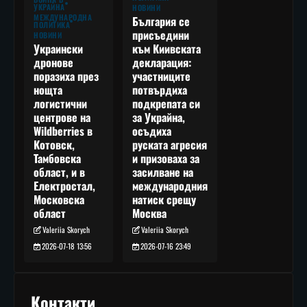
УКРАЙНА
НОВИНИ
МЕЖДУНАРОДНА
България се
ПОЛИТИКА
присъедини
НОВИНИ
към Киивската
Украински
декларация:
дронове
участниците
поразиха през
потвърдиха
нощта
подкрепата си
логистични
за Украйна,
центрове на
осъдиха
Wildberries в
руската агресия
Котовск,
и призоваха за
Тамбовска
засилване на
област, и в
международния
Електростал,
натиск срещу
Московска
Москва
област
Valeriia Skorych
Valeriia Skorych
2026-07-16 23:49
2026-07-18 13:56
Контакти