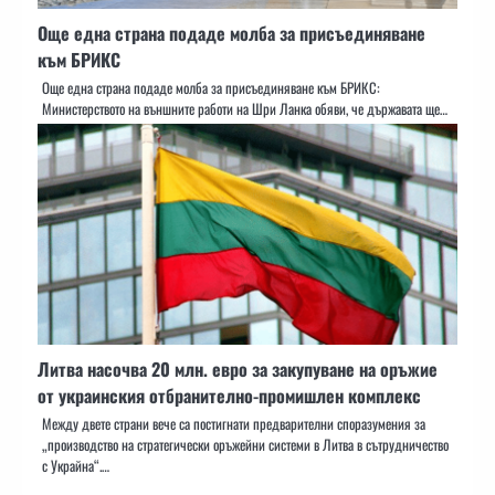
Още една страна подаде молба за присъединяване
към БРИКС
Още една страна подаде молба за присъединяване към БРИКС:
Министерството на външните работи на Шри Ланка обяви, че държавата ще…
Литва насочва 20 млн. евро за закупуване на оръжие
от украинския отбранително-промишлен комплекс
Между двете страни вече са постигнати предварителни споразумения за
„производство на стратегически оръжейни системи в Литва в сътрудничество
с Украйна“.…