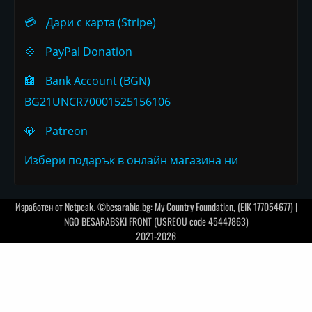
💳
Дари с карта (Stripe)
💠
PayPal Donation
🏦
Bank Account (BGN)
BG21UNCR70001525156106
💎
Patreon
Избери подарък в онлайн магазина ни
Изработен от
Netpeak
. ©besarabia.bg: My Country Foundation, (EIK 177054677) |
NGO BESARABSKI FRONT (USREOU code 45447863)
2021-2026