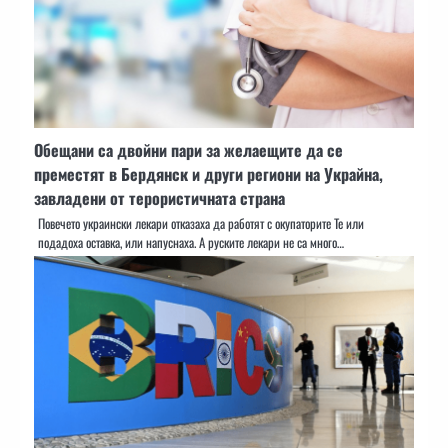
Обещани са двойни пари за желаещите да се
преместят в Бердянск и други региони на Украйна,
завладени от терористичната страна
Повечето украински лекари отказаха да работят с окупаторите Те или
подадоха оставка, или напуснаха. А руските лекари не са много…