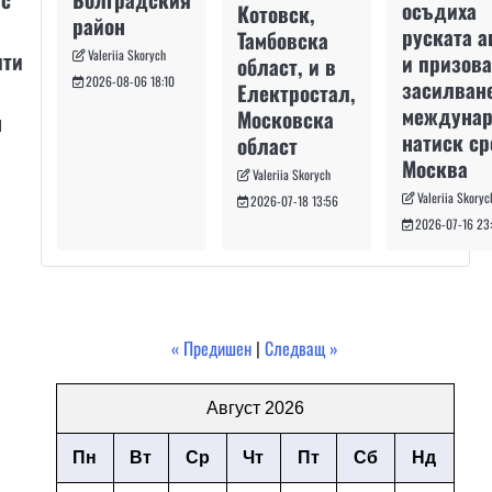
осъдиха
Котовск,
район
руската а
Тамбовска
Valeriia Skorych
ити
и призова
област, и в
2026-08-06 18:10
засилван
Електростал,
междуна
Московска
н
натиск с
област
Москва
Valeriia Skorych
Valeriia Skoryc
2026-07-18 13:56
2026-07-16 23
« Предишен
|
Следващ »
Август 2026
Пн
Вт
Ср
Чт
Пт
Сб
Нд