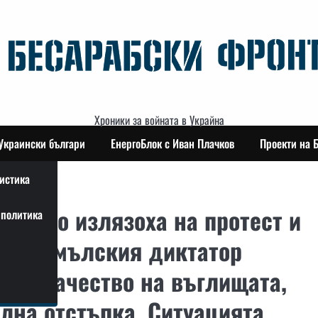
Хроники за войната в Украйна
Украински българи
ЕнергоБлок с Иван Плачков
Проекти на 
истика
мерово излязоха на протест и
политика
о кремълския диктатор
ото качество на въглищата,
ална отстъпка. Ситуацията