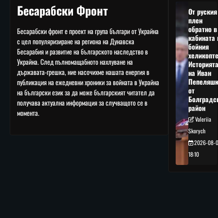
Бесарабски Фронт
От руския
плен
обратно в
Бесарабски фронт е проект на група българи от Украйна
кабината 
с цел популяризиране на региона на Дунавска
бойния
Бесарабия и развитие на българското наследство в
хеликопте
Украйна. След пълномащабното нахлуване на
Историят
държавата-грешка, ние насочихме нашата енергия в
на Иван
Пепеляшк
публикация на ежедневни хроники за войната в Украйна
от
на български език за да може българският читател да
Болградс
получава актуална информация за случващото се в
район
момента.
Valeriia
Skorych
2026-08-
18:10