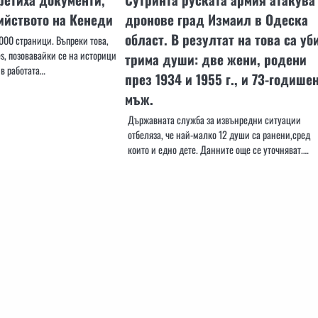
ийството на Кенеди
дронове град Измаил в Одеска
област. В резултат на това са уб
000 страници. Въпреки това,
s, позовавайки се на историци
трима души: две жени, родени
 в работата…
през 1934 и 1955 г., и 73-годише
мъж.
Държавната служба за извънредни ситуации
отбеляза, че най-малко 12 души са ранени,сред
които и едно дете. Данните още се уточняват.…