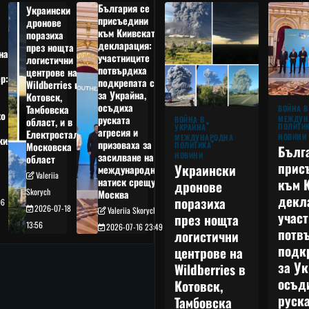
България се
Украински
присъедини
дронове
към Киивската
поразиха
декларация:
през нощта
на
участниците
логистични
потвърдиха
центрове на
р:
подкрепата си
Wildberries в
а
за Украйна,
Котовск,
осъдиха
Тамбовска
ВОЙНА В
о
руската
МЕЖДУН
ВОЙНА В
област, и в
ПОЛИТИ
УКРАЙНА
агресия и
Електростал,
НОВИНИ
МЕЖДУНАРОДНА
кия
призоваха за
ПОЛИТИКА
Московска
Бълг
НОВИНИ
засилване на
област
прис
Украински
международния
Valeriia
към 
натиск срещу
дронове
Skorych
Москва
декл
поразиха
06
2026-07-18
Valeriia Skorych
учас
през нощта
13:56
2026-07-16 23:49
потв
логистични
подк
центрове на
за Ук
Wildberries в
осъд
Котовск,
руска
Тамбовска