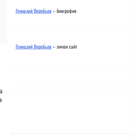
Геннадий Воробьов
– биография
Геннадий Воробьов
– личен сайт
на
а
Контакти