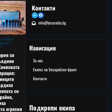
Контакти
Telegram
Facebook
info@besarabia.bg
 УКРАЙНА
АРОДНА
Навигация
КА
ария се
ъедини
За нас
Киивската
Екипът на Бесарабски фронт
арация:
тниците
Контакти
ърдиха
репата си
райна,
иха
Подкрепи екипа
та агресия