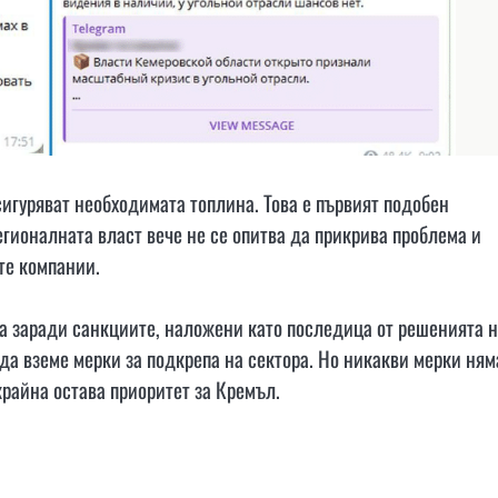
осигуряват необходимата топлина. Това е първият подобен
гионалната власт вече не се опитва да прикрива проблема и
те компании.
а заради санкциите, наложени като последица от решенията 
да вземе мерки за подкрепа на сектора. Но никакви мерки ням
крайна остава приоритет за Кремъл.