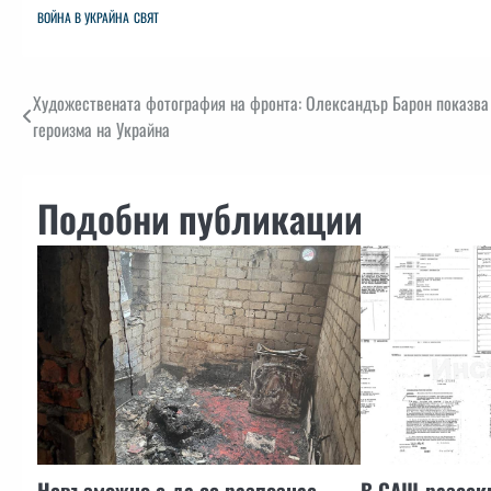
ВОЙНА В УКРАЙНА
СВЯТ
Навигация
Художествената фотография на фронта: Олександър Барон показва 
героизма на Украйна
Подобни публикации
Невъзможно е да се разпознае
В САЩ разсек