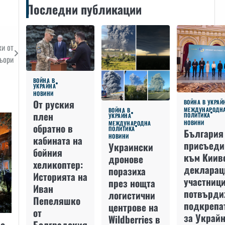
Последни публикации
и от
ьори
ВОЙНА В
УКРАЙНА
НОВИНИ
От руския
ВОЙНА В УКРАЙ
МЕЖДУНАРОДН
ВОЙНА В
плен
ПОЛИТИКА
УКРАЙНА
НОВИНИ
МЕЖДУНАРОДНА
обратно в
ПОЛИТИКА
България
НОВИНИ
кабината на
присъеди
Украински
бойния
към Киив
дронове
хеликоптер:
декларац
поразиха
Историята на
участниц
през нощта
Иван
потвърди
логистични
Пепеляшко
подкрепа
центрове на
от
за Украйн
Wildberries в
Болградския
 с