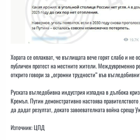
Хората се оплакват, че въглищата вече горят слабо и не 
публичен протест на местните жители. Междувременно ре
открито говори за „огромни трудности“ във въгледобивни
Руската въгледобивна индустрия изпадна в дълбока криз
Кремъл. Путин демонстративно настоява правителството 
да дадат резултат, докато завоевателната война срещу У
Източник: ЦПД