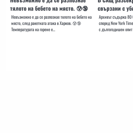
тялото на бебето на място. 😰🔞
свързани с уб
Невъзможно е да се разпознае тялото на бебето на
Архивът съдържа 80 
място, след ракетната атака в Харков. 😰🔞
според New York Time
Температурата на горене е…
с дългогодишен опит