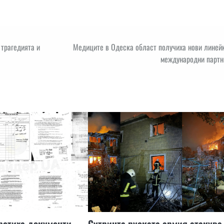
трагедията и
Медиците в Одеска област получиха нови линейк
международни партн
ретиха документи,
Сутринта руската армия атакува