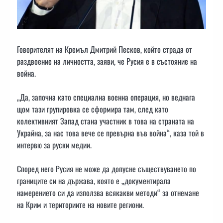
Говорителят на Кремъл Дмитрий Песков, който страда от
раздвоение на личността, заяви, че Русия е в състояние на
война.
„Да, започна като специална военна операция, но веднага
щом тази групировка се сформира там, след като
колективният Запад стана участник в това на страната на
Украйна, за нас това вече се превърна във война“, каза той в
интервю за руски медии.
Според него Русия не може да допусне съществуването по
границите си на държава, която е „документирала
намерението си да използва всякакви методи“ за отнемане
на Крим и териториите на новите региони.