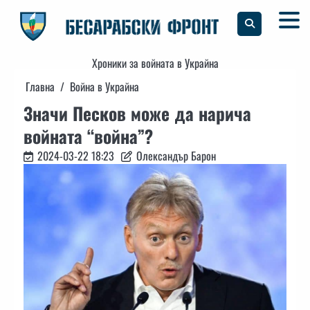
Skip
to
content
Хроники за войната в Украйна
Главна
Война в Украйна
Значи Песков може да нарича
войната “война”?
2024-03-22 18:23
Олександър Барон