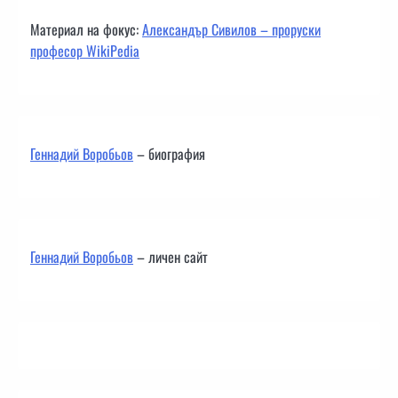
Материал на фокус:
Александър Сивилов – проруски
професор WikiPedia
Геннадий Воробьов
– биография
Геннадий Воробьов
– личен сайт