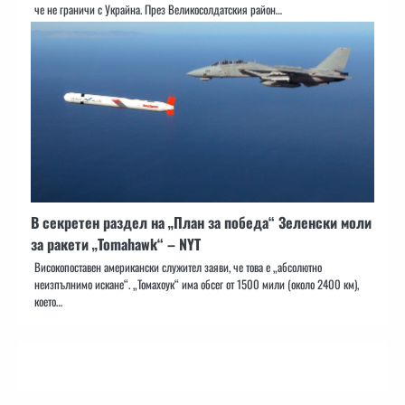
че не граничи с Украйна. През Великосолдатския район…
В секретен раздел на „План за победа“ Зеленски моли
за ракети „Tomahawk“ – NYT
Високопоставен американски служител заяви, че това е „абсолютно
неизпълнимо искане“. „Томахоук“ има обсег от 1500 мили (около 2400 км),
което…