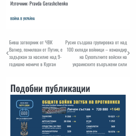
Източник: Pravda Gerashchenko
ВОЙНА В УКРАЙНА
Навигация
Бивш затворник от ЧВК
Русия създава групировка от над
Вагнер, помилван от Путин, е
100 хиляди войници – командир
задържан за насилие над 9-
на Сухопътните войски на
годишно момиче в Курган
украинските въоръжени сили
Подобни публикации