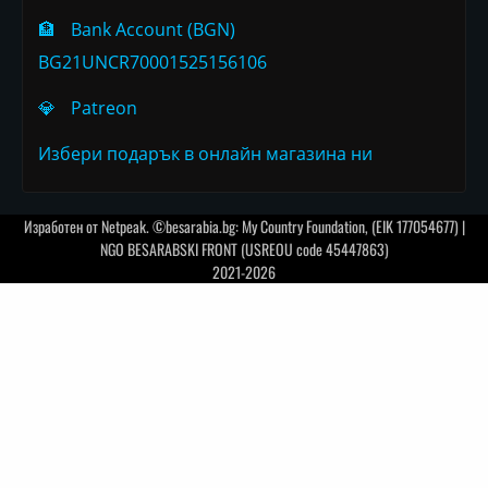
🏦
Bank Account (BGN)
BG21UNCR70001525156106
💎
Patreon
Избери подарък в онлайн магазина ни
Изработен от
Netpeak
. ©besarabia.bg: My Country Foundation, (EIK 177054677) |
NGO BESARABSKI FRONT (USREOU code 45447863)
2021-2026