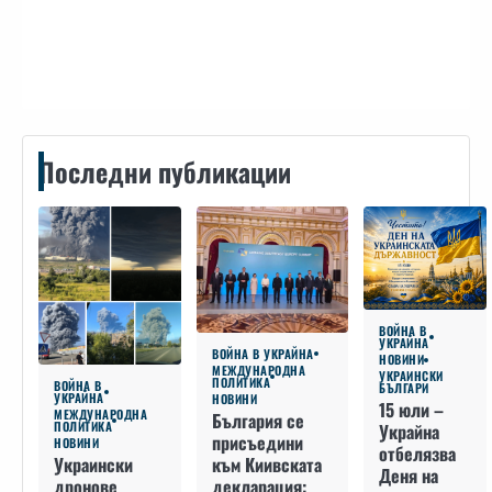
Контакти
Последни публикации
ВОЙНА В
УКРАЙНА
ВОЙНА В УКРАЙНА
НОВИНИ
МЕЖДУНАРОДНА
УКРАИНСКИ
ПОЛИТИКА
ВОЙНА В
БЪЛГАРИ
УКРАЙНА
НОВИНИ
15 юли –
МЕЖДУНАРОДНА
България се
ПОЛИТИКА
Украйна
присъедини
НОВИНИ
отбелязва
към Киивската
Украински
Деня на
декларация:
дронове