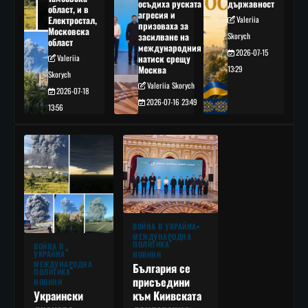
осъдиха руската
държавност
област, и в
агресия и
Електростал,
Valeriia
призоваха за
Московска
засилване на
Skorych
област
международния
2026-07-15
Valeriia
натиск срещу
Москва
13:29
Skorych
Valeriia Skorych
2026-07-18
2026-07-16 23:49
13:56
ВОЙНА В УКРАЙНА
МЕЖДУНАРОДНА
ПОЛИТИКА
ВОЙНА В
УКРАЙНА
НОВИНИ
МЕЖДУНАРОДНА
България се
ПОЛИТИКА
присъедини
НОВИНИ
към Киивската
Украински