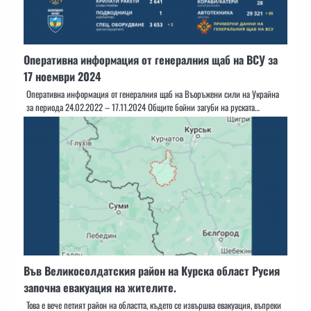
Оперативна информация от генералния щаб на ВСУ за
17 ноември 2024
Оперативна информация от генералния щаб на Въоръжени сили на Украйна
за периода 24.02.2022 – 17.11.2024 Общите бойни загуби на руската…
Във Великосолдатския район на Курска област Русия
започна евакуация на жителите.
Това е вече петият район на областта, където се извършва евакуация, въпреки