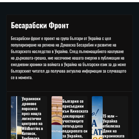
Бесарабски Фронт
Бесарабски фронт е проект на група българи от Украйна с цел
популяризиране на региона на Дунавска Бесарабия и развитие на
българското наследство в Украйна. След пълномащабното нахлуване
на държавата-грешка, ние насочихме нашата енергия в публикация на
ежедневни хроники за войната в Украйна на български език за да може
българският читател да получава актуална информация за случващото
се в момента.
Украински
България се
дронове
присъедини
поразиха
към Киивската
през нощта
декларация:
15 юли –
логистични
участниците
Украйна
центрове на
потвърдиха
отбелязва
Wildberries в
подкрепата си
Деня на
Котовск,
за Украйна,
украинската
Тамбовска