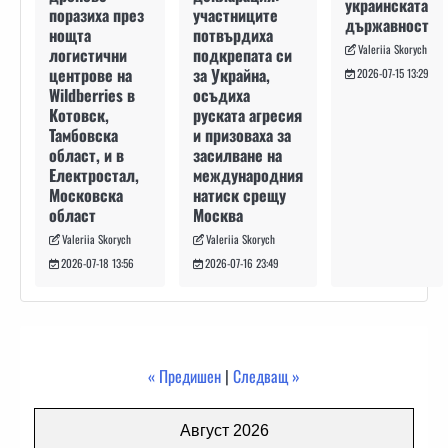
украинската
участниците
поразиха през
държавност
потвърдиха
нощта
Valeriia Skorych
подкрепата си
логистични
за Украйна,
центрове на
2026-07-15 13:29
осъдиха
Wildberries в
руската агресия
Котовск,
и призоваха за
Тамбовска
засилване на
област, и в
международния
Електростал,
натиск срещу
Московска
Москва
област
Valeriia Skorych
Valeriia Skorych
2026-07-16 23:49
2026-07-18 13:56
« Предишен
|
Следващ »
Август 2026