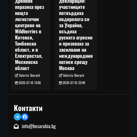
декларация:
дронове
участниците
поразиха през
потвърдиха
нощта
подкрепата си
логистични
за Украйна,
центрове на
осъдиха
Wildberries в
руската агресия
Котовск,
и призоваха за
Тамбовска
засилване на
област, и в
международния
Електростал,
натиск срещу
Московска
Москва
област
Valeriia Skorych
Valeriia Skorych
2026-07-16 23:49
2026-07-18 13:56
Контакти
Telegram
Facebook
info@besarabia.bg