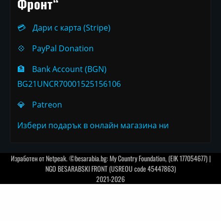
Фронт“
💳
Дари с карта (Stripe)
💠
PayPal Donation
🏦
Bank Account (BGN)
BG21UNCR70001525156106
💎
Patreon
Избери подарък в онлайн магазина ни
Изработен от
Netpeak
. ©besarabia.bg: My Country Foundation, (EIK 177054677) |
NGO BESARABSKI FRONT (USREOU code 45447863)
2021-2026