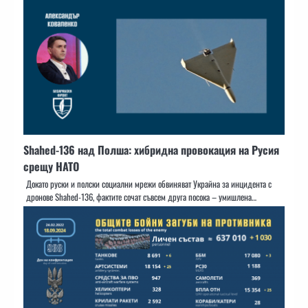
Shahed-136 над Полша: хибридна провокация на Русия
срещу НАТО
Докато руски и полски социални мрежи обвиняват Украйна за инцидента с
дронове Shahed-136, фактите сочат съвсем друга посока – умишлена…