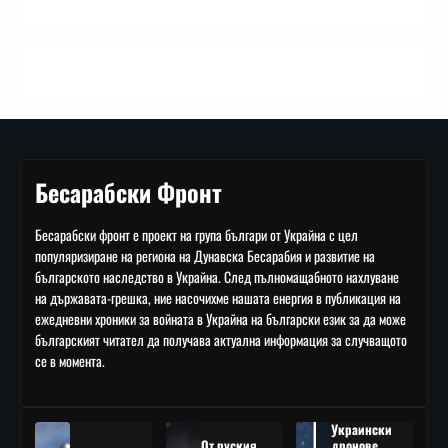
Бесарабски Фронт
Бесарабски фронт е проект на група българи от Украйна с цел
популяризиране на региона на Дунавска Бесарабия и развитие на
българското наследство в Украйна. След пълномащабното нахлуване
на държавата-грешка, ние насочихме нашата енергия в публикация на
ежедневни хроники за войната в Украйна на български език за да може
българският читател да получава актуална информация за случващото
се в момента.
Украински
От руския
дронове