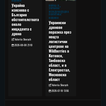
НОВИНИ
Украйна
ВОЙНА В
УКРАЙНА
изяснява с
МЕЖДУНАРОДНА
България
ПОЛИТИКА
НОВИНИ
обстоятелствата
Украински
около
дронове
инцидента с
поразиха през
дрона
нощта
Valeriia Skorych
логистични
2026-08-08 21:10
центрове на
Wildberries в
Котовск,
Тамбовска
област, и в
Електростал,
Московска
област
Valeriia Skorych
2026-07-18 13:56