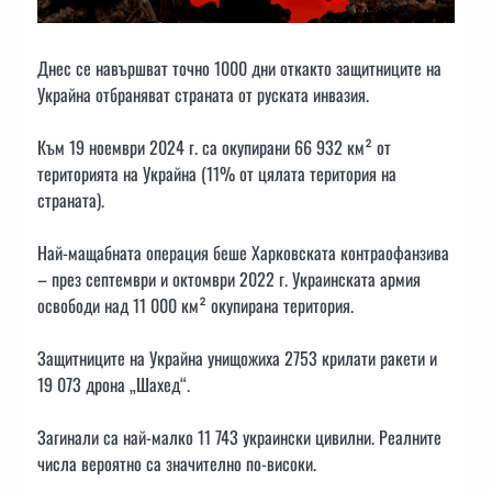
Днес се навършват точно 1000 дни откакто защитниците на
Украйна отбраняват страната от руската инвазия.
Към 19 ноември 2024 г. са окупирани 66 932 км² от
територията на Украйна (11% от цялата територия на
страната).
Най-мащабната операция беше Харковската контраофанзива
– през септември и октомври 2022 г. Украинската армия
освободи над 11 000 км² окупирана територия.
Защитниците на Украйна унищожиха 2753 крилати ракети и
19 073 дрона „Шахед“.
Загинали са най-малко 11 743 украински цивилни. Реалните
числа вероятно са значително по-високи.