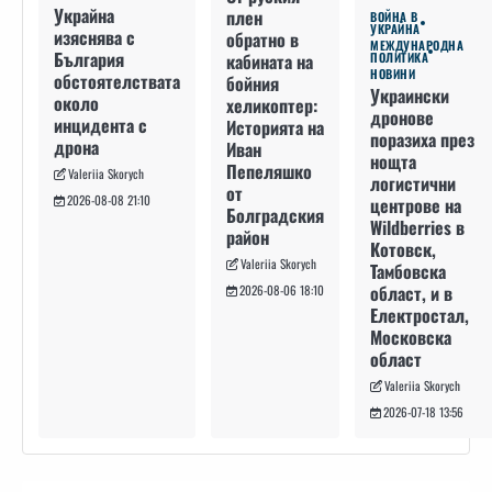
Украйна
плен
ВОЙНА В
УКРАЙНА
изяснява с
обратно в
МЕЖДУНАРОДНА
България
кабината на
ПОЛИТИКА
НОВИНИ
обстоятелствата
бойния
Украински
около
хеликоптер:
дронове
инцидента с
Историята на
поразиха през
дрона
Иван
нощта
Пепеляшко
Valeriia Skorych
логистични
от
2026-08-08 21:10
центрове на
Болградския
Wildberries в
район
Котовск,
Valeriia Skorych
Тамбовска
област, и в
2026-08-06 18:10
Електростал,
Московска
област
Valeriia Skorych
2026-07-18 13:56