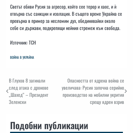
Светът обяви Русия за агресор, който сее терор и хаос, и ѝ
отвърна със санкции и изолация. В същото време Украйна се
превърна в пример за несломим дух, обединявайки около
себе си държави, подкрепящи нейния стремеж към свобода.
Източник: ТСН
ВОЙНА В УКРАЙНА
Навигация
В Глухов 8 загинали
Опасността от ядрена война се
след атака с дронове
увеличава: Русия започна серийно
„Шахед“ – Президент
производство на мобилни укрития
Зеленски
срещу ядрен взрив
Подобни публикации