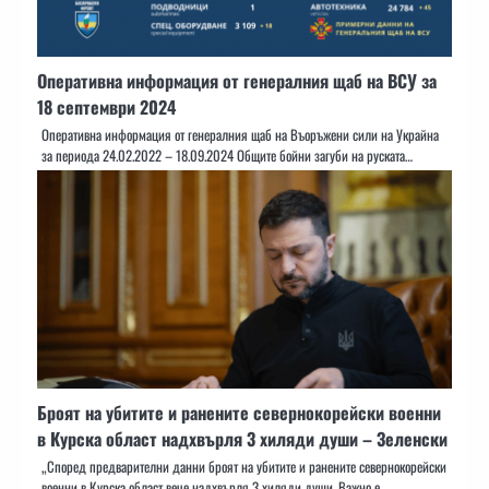
Оперативна информация от генералния щаб на ВСУ за
18 септември 2024
Оперативна информация от генералния щаб на Въоръжени сили на Украйна
за периода 24.02.2022 – 18.09.2024 Общите бойни загуби на руската…
Броят на убитите и ранените севернокорейски военни
в Курска област надхвърля 3 хиляди души – Зеленски
„Според предварителни данни броят на убитите и ранените севернокорейски
военни в Курска област вече надхвърля 3 хиляди души. Важно е…