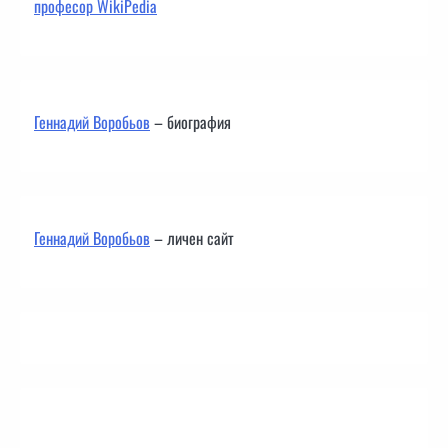
професор WikiPedia
Геннадий Воробьов
– биография
Геннадий Воробьов
– личен сайт
Контакти