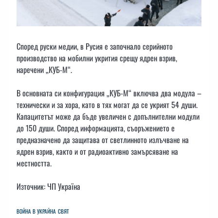
Според руски медии, в Русия е започнало серийното
производство на мобилни укрития срещу ядрен взрив,
наречени „КУБ-М“.
В основната си конфигурация „КУБ-М“ включва два модула –
технически и за хора, като в тях могат да се укрият 54 души.
Капацитетът може да бъде увеличен с допълнителни модули
до 150 души. Според информацията, съоръжението е
предназначено да защитава от светлинното излъчване на
ядрен взрив, както и от радиоактивно замърсяване на
местността.
Източник: ЧП Україна
ВОЙНА В УКРАЙНА
СВЯТ