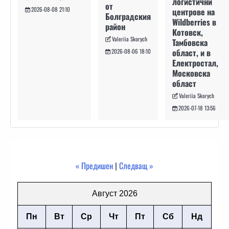
логистични
от
2026-08-08 21:10
центрове на
Болградския
Wildberries в
район
Котовск,
Valeriia Skorych
Тамбовска
област, и в
2026-08-06 18:10
Електростал,
Московска
област
Valeriia Skorych
2026-07-18 13:56
« Предишен
|
Следващ »
Август 2026
Пн
Вт
Ср
Чт
Пт
Сб
Нд