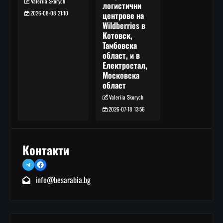
Valeriia Skorych
логистични
2026-08-08 21:10
центрове на
Wildberries в
Котовск,
Тамбовска
област, и в
Електростал,
Московска
област
Valeriia Skorych
2026-07-18 13:56
Контакти
Telegram
Facebook
info@besarabia.bg