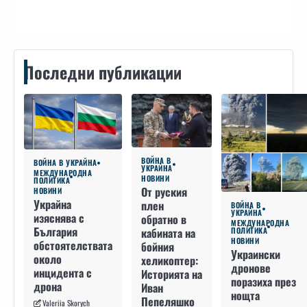
Последни публикации
ВОЙНА В
ВОЙНА В УКРАЙНА
УКРАЙНА
МЕЖДУНАРОДНА
НОВИНИ
ПОЛИТИКА
От руския
НОВИНИ
Украйна
плен
ВОЙНА В
УКРАЙНА
изяснява с
обратно в
МЕЖДУНАРОДНА
България
кабината на
ПОЛИТИКА
НОВИНИ
обстоятелствата
бойния
Украински
около
хеликоптер:
дронове
инцидента с
Историята на
поразиха през
дрона
Иван
нощта
Пепеляшко
Valeriia Skorych