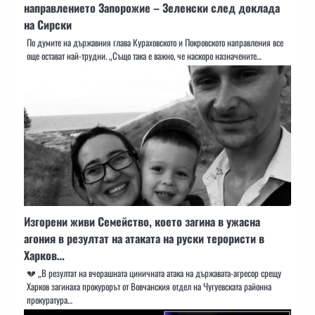
направлението Запорожие – Зеленски след доклада
на Сирски
По думите на държавния глава Кураховското и Покровското направления все
още остават най-трудни. „Също така е важно, че наскоро назначените…
Изгорени живи Семейство, което загина в ужасна
агония в резултат на атаката на руски терористи в
Харков…
💔 „В резултат на вчерашната циничната атака на държавата-агресор срещу
Харков загинаха прокурорът от Вовчанския отдел на Чугуевската районна
прокуратура…