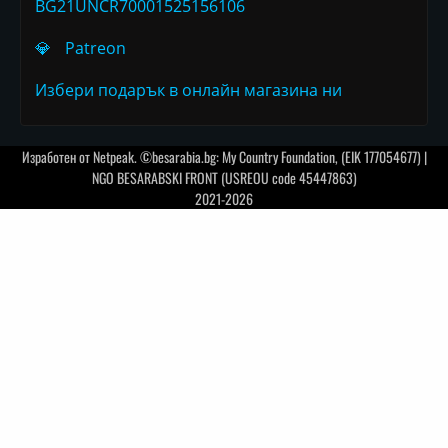
BG21UNCR70001525156106
💎
Patreon
Избери подарък в онлайн магазина ни
Изработен от
Netpeak
. ©besarabia.bg: My Country Foundation, (EIK 177054677) |
NGO BESARABSKI FRONT (USREOU code 45447863)
2021-2026