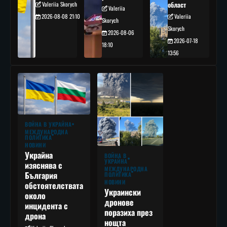
Valeriia Skorych
област
Valeriia
2026-08-08 21:10
Valeriia
Skorych
Skorych
2026-08-06
2026-07-18
18:10
13:56
ВОЙНА В УКРАЙНА
МЕЖДУНАРОДНА
ПОЛИТИКА
НОВИНИ
Украйна
ВОЙНА В
УКРАЙНА
изяснява с
МЕЖДУНАРОДНА
България
ПОЛИТИКА
НОВИНИ
обстоятелствата
Украински
около
дронове
инцидента с
поразиха през
дрона
нощта