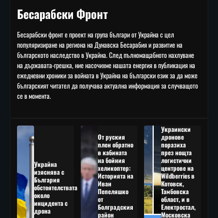
Бесарабски Фронт
Бесарабски фронт е проект на група българи от Украйна с цел
популяризиране на региона на Дунавска Бесарабия и развитие на
българското наследство в Украйна. След пълномащабното нахлуване
на държавата-грешка, ние насочихме нашата енергия в публикация на
ежедневни хроники за войната в Украйна на български език за да може
българският читател да получава актуална информация за случващото
се в момента.
Украински
От руския
дронове
плен обратно
поразиха
в кабината
през нощта
на бойния
логистични
Украйна
хеликоптер:
центрове на
изяснява с
Историята на
Wildberries в
България
Иван
Котовск,
обстоятелствата
Пепеляшко
Тамбовска
около
от
област, и в
инцидента с
Болградския
Електростал,
дрона
район
Московска