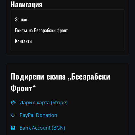
Навигация
За нас
Екипът на Бесарабски фронт
Контакти
Подкрепи екипа „Бесарабски
Фронт“
💳
Дари с карта (Stripe)
💠
PayPal Donation
🏦
Bank Account (BGN)