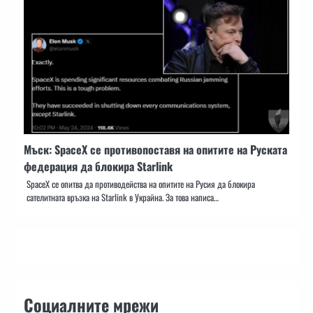
Мъск: SpaceX се противопоставя на опитите на Руската
федерация да блокира Starlink
SpaceX се опитва да противодейства на опитите на Русия да блокира
сателитната връзка на Starlink в Украйна. За това написа…
Социалните мрежи