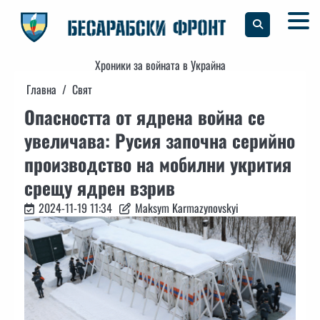
Skip
to
content
Хроники за войната в Украйна
Главна
Свят
Опасността от ядрена война се
увеличава: Русия започна серийно
производство на мобилни укрития
срещу ядрен взрив
2024-11-19 11:34
Maksym Karmazynovskyi