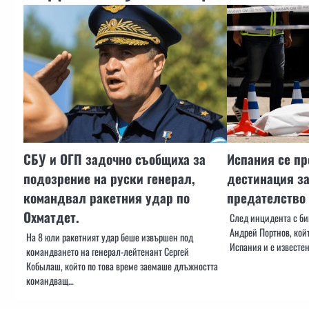
СБУ и ОГП задочно съобщиха за
Испания се пр
подозрение на руски генерал,
дестинация за
командвал ракетния удар по
предателство
Охматдет.
След инцидента с б
Андрей Портнов, кой
На 8 юли ракетният удар беше извършен под
Испания и е известе
командването на генерал-лейтенант Сергей
Кобылаш, който по това време заемаше длъжността
командващ…