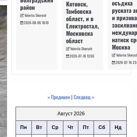
осъдиха
Котовск,
район
руската а
Тамбовска
Valeriia Skorych
и призова
област, и в
2026-08-06 18:10
засилван
Електростал,
междуна
Московска
натиск с
област
Москва
Valeriia Skorych
Valeriia Skoryc
2026-07-18 13:56
2026-07-16 23
« Предишен
|
Следващ »
Август 2026
Пн
Вт
Ср
Чт
Пт
Сб
Нд