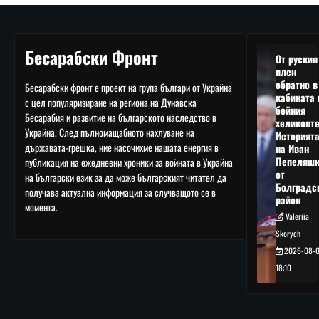
Бесарабски Фронт
От руския
плен
обратно в
Бесарабски фронт е проект на група българи от Украйна
кабината 
с цел популяризиране на региона на Дунавска
бойния
Бесарабия и развитие на българското наследство в
хеликопте
Украйна. След пълномащабното нахлуване на
Историят
държавата-грешка, ние насочихме нашата енергия в
на Иван
Пепеляшк
публикация на ежедневни хроники за войната в Украйна
от
на български език за да може българският читател да
Болградс
получава актуална информация за случващото се в
район
момента.
Valeriia
Skorych
2026-08-
18:10