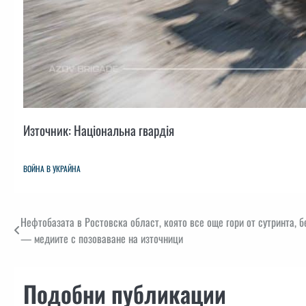
Източник: Національна гвардія
ВОЙНА В УКРАЙНА
Навигация
Нефтобазата в Ростовска област, която все още гори от сутринта, б
— медиите с позоваване на източници
Подобни публикации