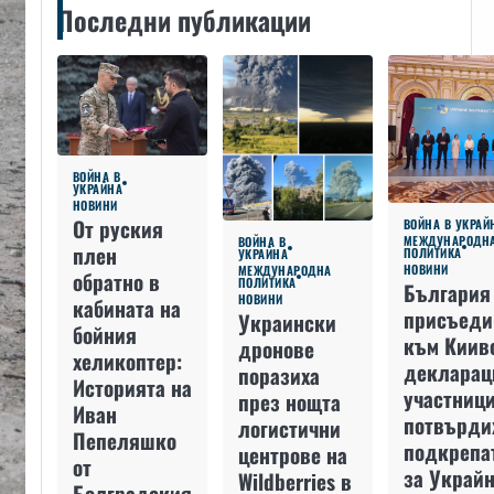
Последни публикации
ВОЙНА В
УКРАЙНА
НОВИНИ
От руския
ВОЙНА В УКРАЙ
МЕЖДУНАРОДН
ВОЙНА В
плен
ПОЛИТИКА
УКРАЙНА
НОВИНИ
МЕЖДУНАРОДНА
обратно в
ПОЛИТИКА
България
НОВИНИ
кабината на
присъеди
Украински
бойния
към Киив
дронове
хеликоптер:
декларац
поразиха
Историята на
участниц
през нощта
Иван
потвърди
логистични
Пепеляшко
подкрепа
центрове на
от
за Украйн
Wildberries в
Болградския