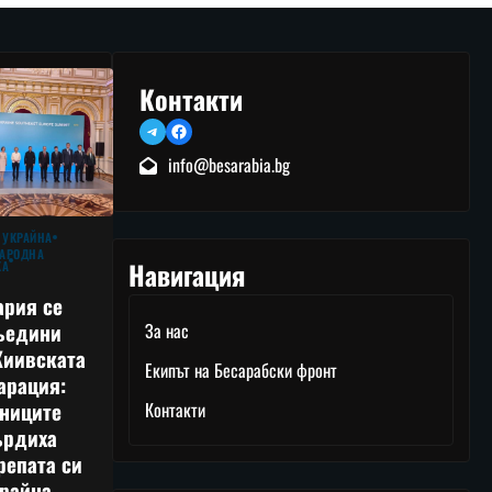
Контакти
Telegram
Facebook
info@besarabia.bg
 УКРАЙНА
АРОДНА
Навигация
КА
ария се
ъедини
За нас
Киивската
Екипът на Бесарабски фронт
арация:
тниците
Контакти
ърдиха
репата си
райна,