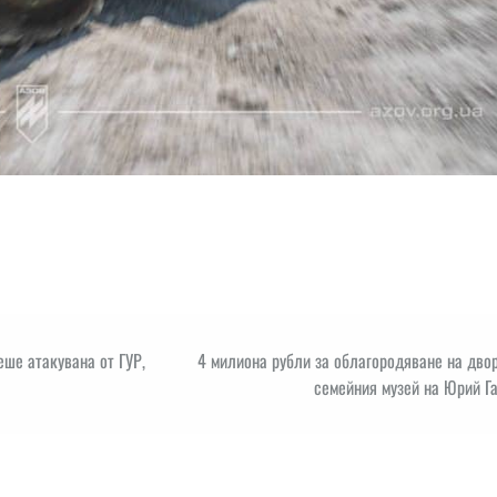
еше атакувана от ГУР,
4 милиона рубли за облагородяване на дво
семейния музей на Юрий Г