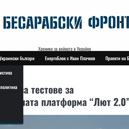
Хроники за войната в Украйна
Украински българи
ЕнергоБлок с Иван Плачков
Проекти на 
истика
 показа тестове за
политика
а бойната платформа “Лют 2.0