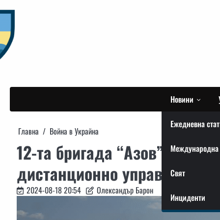
Skip
to
content
Новини
Ежедневна стат
Главна
Война в Украйна
12-та бригада “Азов” на НГУ
Международна 
дистанционно управление н
Свят
2024-08-18 20:54
Олександър Барон
Инциденти