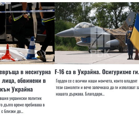
евръща в несигурна
F-16 са в Украйна. Осигурихме ги
 лица, обвинени в
Гордея се с всички наши момчета, които владеят
тези самолети и вече започнаха да ги използват з
 към Украйна
нашата държава. Благодаря…
ившия украински политик
то дълго време пребивава в
н с близки до…