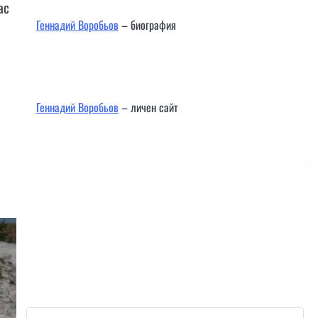
ас
Геннадий Воробьов
– биография
Геннадий Воробьов
– личен сайт
Контакти