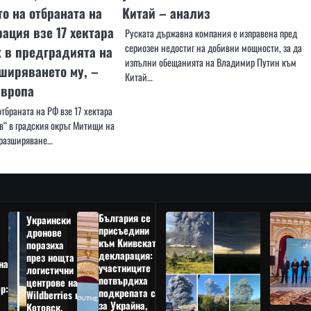
о на отбраната на
Китай – анализ
ация взе 17 хектара
Руската държавна компания е изправена пред
сериозен недостиг на добивни мощности, за да
к в предградията на
изпълни обещанията на Владимир Путин към
ширяването му, –
Китай…
Европа
тбраната на РФ взе 17 хектара
в“ в градския окръг Митищи на
 разширяване…
България се
Украински
присъедини
дронове
към Киивската
поразиха
декларация:
през нощта
на
участниците
логистични
потвърдиха
центрове на
р:
подкрепата си
Wildberries в
а
за Украйна,
Котовск,