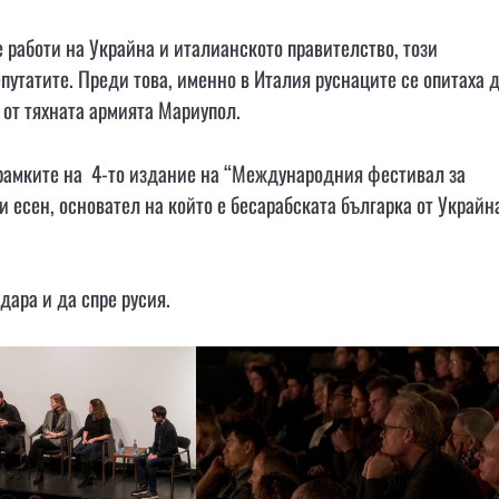
 работи на Украйна и италианското правителство, този
утатите. Преди това, именно в Италия руснаците се опитаха 
 от тяхната армията Мариупол.
 рамките на 4-то издание на “Международния фестивал за
и есен, основател на който е бесарабската българка от Украйн
дара и да спре русия.