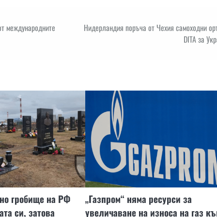
 от международните
Нидерландия поръча от Чехия самоходни ор
DITA за Ук
но гробище на РФ
„Газпром“ няма ресурси за
ата си, затова
увеличаване на износа на газ къ