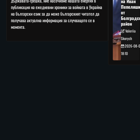
държавата-грешка, ние насочихме нашата енергия в
на Иван
Пепеляшк
публикация на ежедневни хроники за войната в Украйна
от
на български език за да може българският читател да
Болградс
получава актуална информация за случващото се в
район
момента.
Valeriia
Skorych
2026-08-
18:10