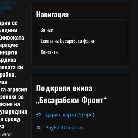
 УКРАЙНА
АРОДНА
Навигация
КА
ария се
ъедини
За нас
Киивската
Екипът на Бесарабски фронт
арация:
тниците
Контакти
ърдиха
репата си
райна,
иха
Подкрепи екипа
та агресия
зоваха за
„Бесарабски Фронт“
лване на
ународния
💳
Дари с карта (Stripe)
ск срещу
ва
💠
PayPal Donation
ia Skorych