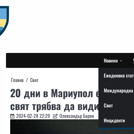
Skip
to
content
Новини
Ежедневна стат
Главна
Свят
20 дни в Мариупол е докум
Международна 
свят трябва да види
Свят
2024-02-28 22:29
Олександър Барон
Инциденти