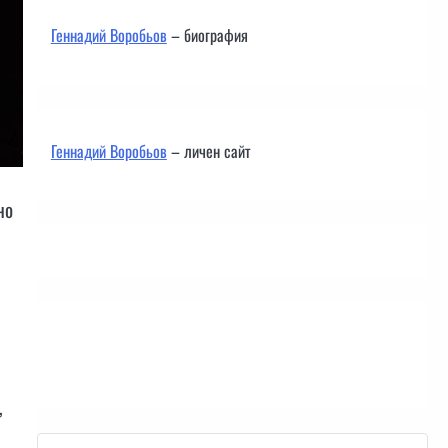
Геннадий Воробьов
– биография
Геннадий Воробьов
– личен сайт
но
Контакти
,