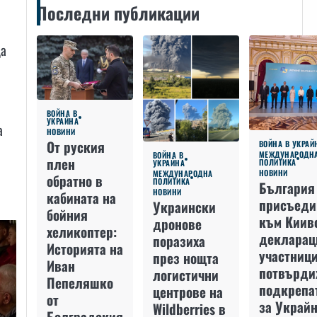
Последни публикации
да
ВОЙНА В
УКРАЙНА
а
НОВИНИ
От руския
ВОЙНА В УКРАЙ
МЕЖДУНАРОДН
ВОЙНА В
плен
ПОЛИТИКА
УКРАЙНА
НОВИНИ
МЕЖДУНАРОДНА
обратно в
ПОЛИТИКА
България
НОВИНИ
кабината на
присъеди
Украински
бойния
към Киив
дронове
хеликоптер:
декларац
поразиха
Историята на
участниц
през нощта
Иван
потвърди
логистични
Пепеляшко
подкрепа
центрове на
от
за Украйн
Wildberries в
Болградския