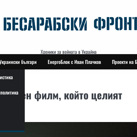
Хроники за войната в Украйна
Украински българи
ЕнергоБлок с Иван Плачков
Проекти на 
истика
ентален филм, който целият
политика