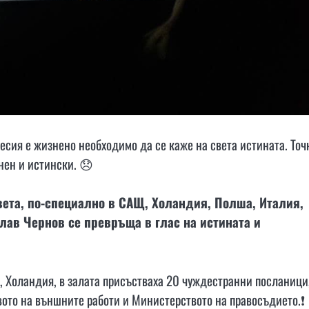
ресия е жизнено необходимо да се каже на света истината. Точ
нен и истински. 😞
света, по-специално в САЩ, Холандия, Полша, Италия,
лав Чернов се превръща в глас на истината и
а, Холандия, в залата присъстваха 20 чуждестранни посланици
ото на външните работи и Министерството на правосъдието.❗️