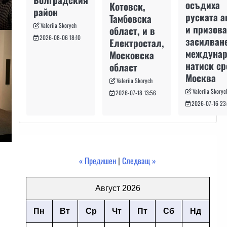
осъдиха
Котовск,
район
руската а
Тамбовска
Valeriia Skorych
и призова
област, и в
2026-08-06 18:10
засилван
Електростал,
междуна
Московска
натиск с
област
Москва
Valeriia Skorych
Valeriia Skoryc
2026-07-18 13:56
2026-07-16 23
« Предишен
|
Следващ »
Август 2026
Пн
Вт
Ср
Чт
Пт
Сб
Нд