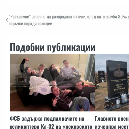
Навигация
“Роскосмос” започна да разпродава активи, след като загуби 80%
поръчки поради санкции
Подобни публикации
ФСБ задържа подпалвачите на
Главното воен
хеликоптера Ка-32 на московското
изчерпва мест