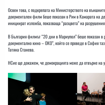
Освен това, с подкрепата на Министерството на външните
документален филм беше показан в Рим в Камарата на деп
инициират изложба, показваща “разцвета” на разрушения
В България филмът “20 дни в Мариупол” беше показан в
документално кино – ОКО”, който се проведе в София таз
Татяна Станева.
НСие ще докажем, че демокрацията може да отвърне на у