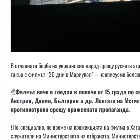
В отчаяната борба на украинския народ срещу руската аг
такъв е филмът “20 дни в Мариупол” – неописуемо болез
☝️
Филмът вече е гледан в повече от 15 града по 
Австрия, Дания, България и др. Лентата на Мстис
противоотрова срещу вражеската пропаганда.
❗️По-специално, по време на прожекцията на филма в Хаг
служители на Министерството на отбраната, Министерств