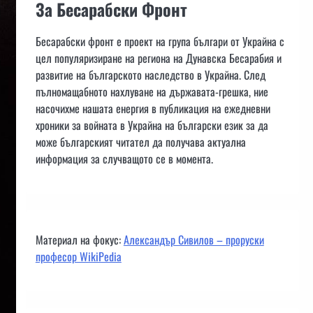
За Бесарабски Фронт
Бесарабски фронт е проект на група българи от Украйна с
цел популяризиране на региона на Дунавска Бесарабия и
развитие на българското наследство в Украйна. След
пълномащабното нахлуване на държавата-грешка, ние
насочихме нашата енергия в публикация на ежедневни
хроники за войната в Украйна на български език за да
може българският читател да получава актуална
информация за случващото се в момента.
Материал на фокус:
Александър Сивилов – проруски
професор WikiPedia