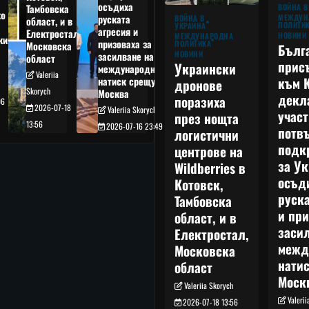
осъдиха
Тамбовска
ВОЙНА В
о
руската
МЕЖДУН
ВОЙНА В
област, и в
ПОЛИТИ
УКРАЙНА
агресия и
Електростал,
НОВИНИ
МЕЖДУНАРОДНА
кия
призоваха за
ПОЛИТИКА
Московска
Бълг
НОВИНИ
засилване на
област
прис
Украински
международния
Valeriia
към 
натиск срещу
дронове
Skorych
Москва
декл
поразиха
06
2026-07-18
Valeriia Skorych
учас
през нощта
13:56
2026-07-16 23:49
потв
логистични
подк
центрове на
за Ук
Wildberries в
осъд
Котовск,
руска
Тамбовска
и при
област, и в
заси
Електростал,
межд
Московска
нати
област
Моск
Valeriia Skorych
Valeri
2026-07-18 13:56