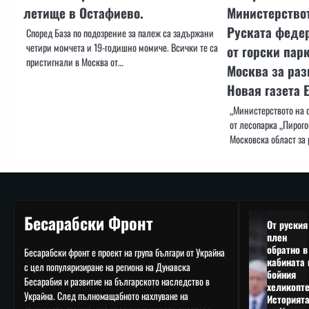
летище в Остафиево.
Министерствот
Руската федер
Според База по подозрение за палеж са задържани
четири момчета и 19-годишно момиче. Всички те са
от горски пар
пристигнали в Москва от…
Москва за раз
Новая газета 
„Министерството на о
от лесопарка „Пирого
Московска област за
Бесарабски Фронт
От руския
плен
обратно в
Бесарабски фронт е проект на група българи от Украйна
кабината 
с цел популяризиране на региона на Дунавска
бойния
Бесарабия и развитие на българското наследство в
хеликопте
Украйна. След пълномащабното нахлуване на
Историят