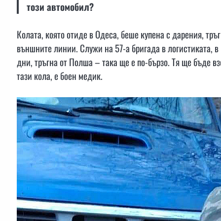
този автомобил?
Колата, която отиде в Одеса, беше купена с дарения, тръ
външните линии. Служи на 57-а бригада в логистиката, в
дни, тръгна от Полша – така ще е по-бързо. Тя ще бъде в
тази кола, е боен медик.