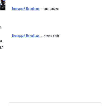
Геннадий Воробьов
– биография
а
Геннадий Воробьов
– личен сайт
а.
ал
Контакти