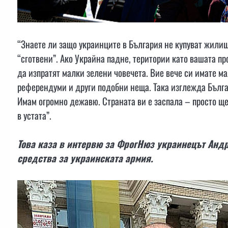
“Знаете ли защо украинците в България не купуват жилищ
“сготвени”. Ако Украйна падне, територии като вашата пр
да изпратят малки зелени човечета. Вие вече си имате ма
референдуми и други подобни неща. Така изглежда Българ
Имам огромно дежавю. Страната ви е заспала – просто ще 
в устата”.
Това каза в интервю за ФрогНюз украинецът Анд
средства за украинската армия.