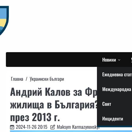
Skip
to
content
Новини
Ежедневна стат
Главна
Украински българи
Андрий Калов за ФрогНюз: 
Международна 
жилища в България? Защото
Свят
през 2013 г.
Инциденти
2024-11-26 20:15
Maksym Karmazynovskyi