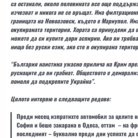
са останали, около половината все още поддържа
изчезват и никога не се връщат. Има филтрационн
границата на Новоазовск, където е Мариупол. Има
окупираната територия. Хората са принудени да в
можете да си купите дори аспирин. Ако ви трябв
нищо без руски език, ако сте в окупирана територ
“България наистина ужасно прилича на Крим през 
руснаците да ви грабнат. Обществото е деморализ
помоля да подкрепите Украйна”.
Цялото интервю в следващите редове:
Преди месец изпратихте автомобил за целите н
София и беше закарана в Одеса, оттам – на фро
последният – буквално преди дни успяхте да 