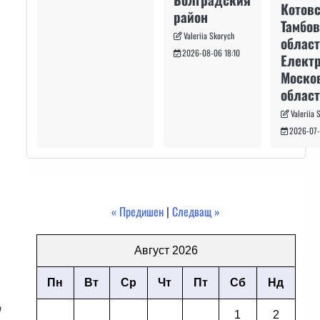
Котовс
район
Тамбо
Valeriia Skorych
област
2026-08-06 18:10
Електр
Моско
област
Valeriia 
2026-07-
« Предишен
|
Следващ »
Август 2026
Пн
Вт
Ср
Чт
Пт
Сб
Нд
1
2