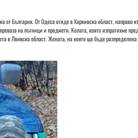
гна от България. От Одеса отиде в Харкивска област, направо к
 превоза на пътници и предмети. Колата, която изпратихме пре
зета в Лвивска област. Жената, на която ще бъде разпределена