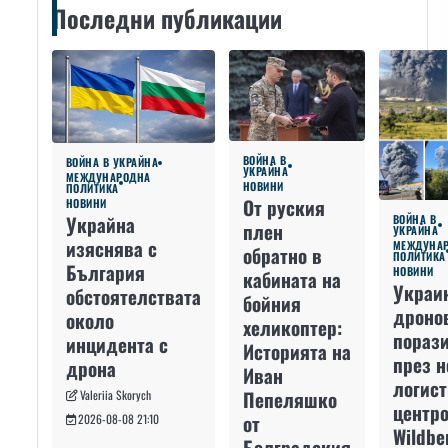
Последни публикации
ВОЙНА В
ВОЙНА В УКРАЙНА
УКРАЙНА
МЕЖДУНАРОДНА
НОВИНИ
ПОЛИТИКА
От руския
НОВИНИ
Украйна
ВОЙНА В
плен
УКРАЙНА
изяснява с
МЕЖДУНА
обратно в
ПОЛИТИКА
България
НОВИНИ
кабината на
Украи
обстоятелствата
бойния
дроно
около
хеликоптер:
пораз
инцидента с
Историята на
през 
дрона
Иван
логис
Пепеляшко
Valeriia Skorych
центро
от
2026-08-08 21:10
Wildbe
Болградския