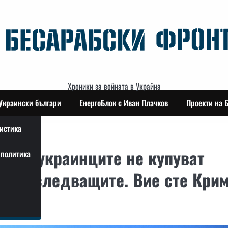
Хроники за войната в Украйна
Украински българи
ЕнергоБлок с Иван Плачков
Проекти на 
истика
Защо украинците не купуват
политика
 сте следващите. Вие сте Кри