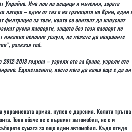
т Украйна. Има лов на вещици и мъчения, хората
и лагери – един от тях е на границата на Крим, един 
т филтрация за тези, които се опитват да напуснат
земат руски паспорти, защото без този паспорт не
ат някакви основни услуги, не можете да направите
ия”, разказа той.
2012-2013 година – узрели сте за бране, узрели сте
ирано. Единственото, което мога да кажа още е да ви
а украинската армия, купен с дарения. Колата тръгна
нта. Това обаче не е първият автомобил, не е и
съберете сумата за още един автомобил. Къде отиде