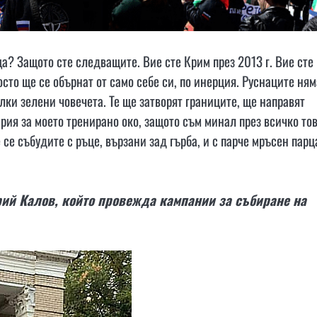
а? Защото сте следващите. Вие сте Крим през 2013 г. Вие сте
осто ще се обърнат от само себе си, по инерция. Руснаците ням
лки зелени човечета. Те ще затворят границите, ще направят
ия за моето тренирано око, защото съм минал през всичко тов
се събудите с ръце, вързани зад гърба, и с парче мръсен парц
рий Кaлов, който провежда кампании за събиране на