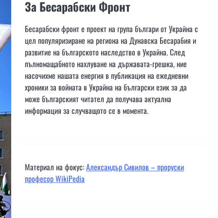
За Бесарабски Фронт
Бесарабски фронт е проект на група българи от Украйна с
цел популяризиране на региона на Дунавска Бесарабия и
развитие на българското наследство в Украйна. След
пълномащабното нахлуване на държавата-грешка, ние
насочихме нашата енергия в публикация на ежедневни
хроники за войната в Украйна на български език за да
може българският читател да получава актуална
информация за случващото се в момента.
Материал на фокус:
Александър Сивилов – проруски
професор WikiPedia