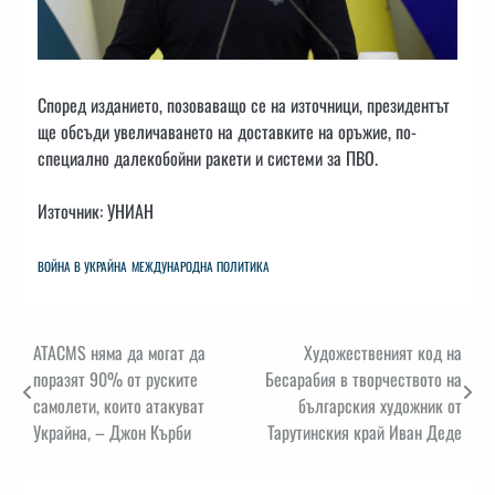
Според изданието, позоваващо се на източници, президентът
ще обсъди увеличаването на доставките на оръжие, по-
специално далекобойни ракети и системи за ПВО.
Източник: УНИАН
ВОЙНА В УКРАЙНА
МЕЖДУНАРОДНА ПОЛИТИКА
Навигация
ATACMS няма да могат да
Художественият код на
поразят 90% от руските
Бесарабия в творчеството на
самолети, които атакуват
българския художник от
Украйна, – Джон Кърби
Тарутинския край Иван Деде