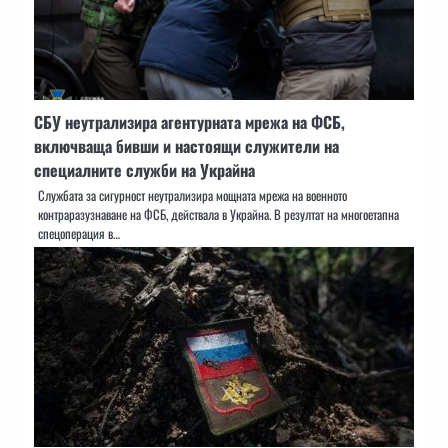
СБУ неутрализира агентурната мрежа на ФСБ,
включваща бивши и настоящи служители на
специалните служби на Украйна
Службата за сигурност неутрализира мощната мрежа на военното
контраразузнаване на ФСБ, действала в Украйна. В резултат на многоетапна
спецоперация в…