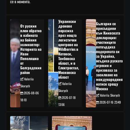
се в момента.
Украински
България се
От руския
дронове
присъедини
плен обратно
поразиха
към Киивската
в кабината
през нощта
декларация:
на бойния
логистични
участниците
хеликоптер:
центрове на
потвърдиха
Историята на
Wildberries в
подкрепата си
Иван
Котовск,
за Украйна,
Пепеляшко
Тамбовска
осъдиха руската
от
област, и в
агресия и
Болградския
Електростал,
призоваха за
район
Московска
засилване на
област
Valeriia
международния
Valeriia
натиск срещу
Skorych
Москва
Skorych
2026-08-06
Valeriia Skorych
2026-07-18
18:10
2026-07-16 23:49
13:56