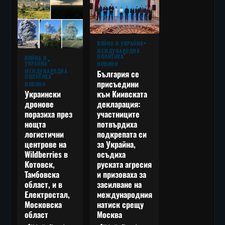
ВОЙНА В УКРАЙНА
МЕЖДУНАРОДНА
ПОЛИТИКА
ВОЙНА В
УКРАЙНА
НОВИНИ
МЕЖДУНАРОДНА
България се
ПОЛИТИКА
присъедини
НОВИНИ
към Киивската
Украински
декларация:
дронове
участниците
поразиха през
потвърдиха
нощта
подкрепата си
логистични
за Украйна,
центрове на
осъдиха
Wildberries в
руската агресия
Котовск,
и призоваха за
Тамбовска
засилване на
област, и в
международния
Електростал,
натиск срещу
Московска
Москва
област