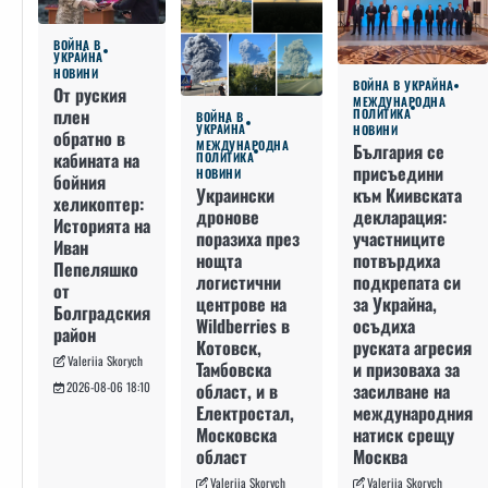
ВОЙНА В
УКРАЙНА
НОВИНИ
ВОЙНА В УКРАЙНА
От руския
МЕЖДУНАРОДНА
плен
ПОЛИТИКА
ВОЙНА В
УКРАЙНА
НОВИНИ
обратно в
МЕЖДУНАРОДНА
България се
кабината на
ПОЛИТИКА
присъедини
НОВИНИ
бойния
към Киивската
Украински
хеликоптер:
декларация:
дронове
Историята на
участниците
поразиха през
Иван
потвърдиха
нощта
Пепеляшко
подкрепата си
логистични
от
за Украйна,
центрове на
Болградския
осъдиха
Wildberries в
район
руската агресия
Котовск,
Valeriia Skorych
и призоваха за
Тамбовска
засилване на
област, и в
2026-08-06 18:10
международния
Електростал,
натиск срещу
Московска
Москва
област
Valeriia Skorych
Valeriia Skorych