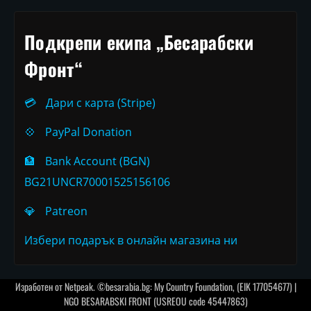
Подкрепи екипа „Бесарабски
Фронт“
💳
Дари с карта (Stripe)
💠
PayPal Donation
🏦
Bank Account (BGN)
BG21UNCR70001525156106
💎
Patreon
Избери подарък в онлайн магазина ни
Изработен от
Netpeak
. ©besarabia.bg: My Country Foundation, (EIK 177054677) |
NGO BESARABSKI FRONT (USREOU code 45447863)