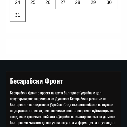
24
25
26
27
28
29
30
31
Бесарабски Фронт
Бесарабски фронт е проект на група българи от Украйна с цел
популяризиране на региона на Дунавска Бесарабия и развитие на
българското наследство в Украйна. След пълномащабното нахлуване
на държавата-грешка, ние насочихме нашата енергия в публикация на
ежедневни хроники за войната в Украйна на български език за да може
българският читател да получава актуална информация за случващото