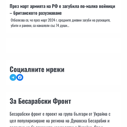
През март армията на РФ е загубила по-малко войници
– британското разузнаване
Отбелязва се, че през март 2024 г. средните дневни загуби на руснаците,
убити и ранени, са намалели със 74 души…
Социалните мрежи
Telegram
Facebook
За Бесарабски Фронт
Бесарабски фронт е проект на група българи от Украйна с
цел популяризиране на региона на Дунавска Бесарабия и