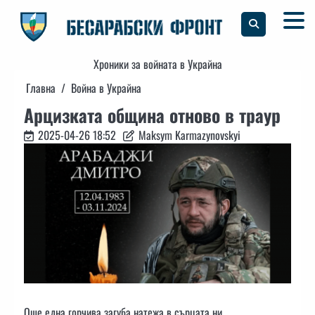
Skip
to
content
Хроники за войната в Украйна
Главна
Война в Украйна
Арцизката община отново в траур
2025-04-26 18:52
Maksym Karmazynovskyi
Още една горчива загуба натежа в сърцата ни.