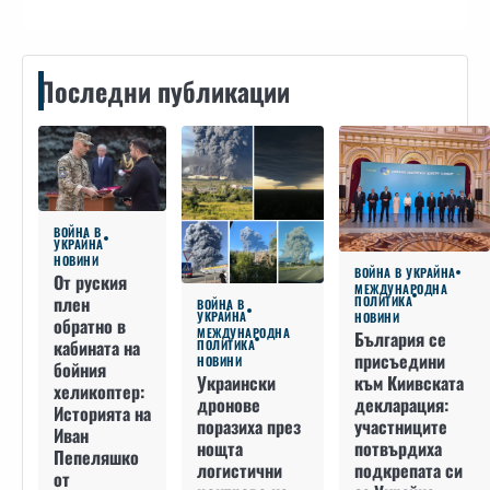
Последни публикации
ВОЙНА В
УКРАЙНА
НОВИНИ
ВОЙНА В УКРАЙНА
От руския
МЕЖДУНАРОДНА
плен
ПОЛИТИКА
ВОЙНА В
УКРАЙНА
НОВИНИ
обратно в
МЕЖДУНАРОДНА
България се
кабината на
ПОЛИТИКА
присъедини
НОВИНИ
бойния
към Киивската
Украински
хеликоптер:
декларация:
дронове
Историята на
участниците
поразиха през
Иван
потвърдиха
нощта
Пепеляшко
подкрепата си
логистични
от