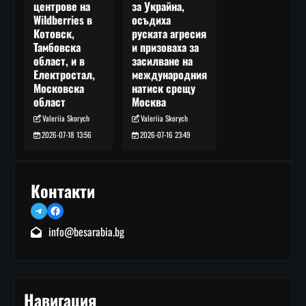
за Украйна,
центрове на
осъдиха
Wildberries в
руската агресия
Котовск,
и призоваха за
Тамбовска
засилване на
област, и в
международния
Електростал,
натиск срещу
Московска
Москва
област
Valeriia Skorych
Valeriia Skorych
2026-07-16 23:49
2026-07-18 13:56
Контакти
Telegram
Facebook
info@besarabia.bg
Навигация