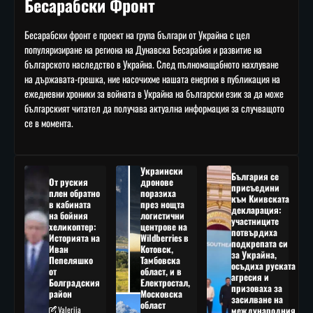
Бесарабски Фронт
Бесарабски фронт е проект на група българи от Украйна с цел
популяризиране на региона на Дунавска Бесарабия и развитие на
българското наследство в Украйна. След пълномащабното нахлуване
на държавата-грешка, ние насочихме нашата енергия в публикация на
ежедневни хроники за войната в Украйна на български език за да може
българският читател да получава актуална информация за случващото
се в момента.
Украински
България се
От руския
дронове
присъедини
плен обратно
поразиха
към Киивската
в кабината
през нощта
декларация:
на бойния
логистични
участниците
хеликоптер:
центрове на
потвърдиха
Историята на
Wildberries в
подкрепата си
Иван
Котовск,
за Украйна,
Пепеляшко
Тамбовска
осъдиха руската
от
област, и в
агресия и
Болградския
Електростал,
призоваха за
район
Московска
засилване на
област
Valeriia
международния