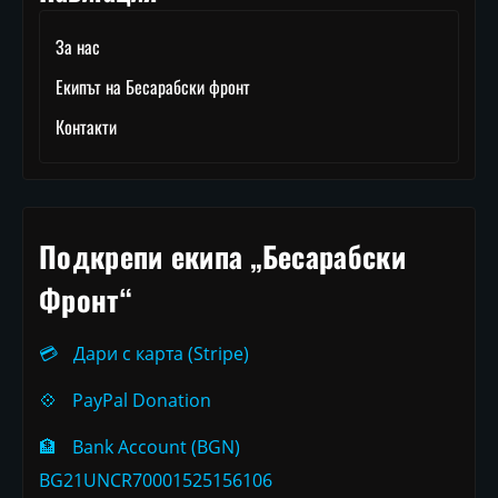
За нас
Екипът на Бесарабски фронт
Контакти
Подкрепи екипа „Бесарабски
Фронт“
💳
Дари с карта (Stripe)
💠
PayPal Donation
🏦
Bank Account (BGN)
BG21UNCR70001525156106