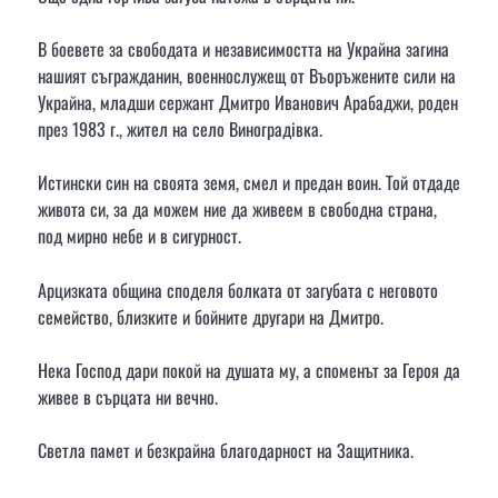
В боевете за свободата и независимостта на Украйна загина
нашият съгражданин, военнослужещ от Въоръжените сили на
Украйна, младши сержант Дмитро Иванович Арабаджи, роден
през 1983 г., жител на село Виноградівка.
Истински син на своята земя, смел и предан воин. Той отдаде
живота си, за да можем ние да живеем в свободна страна,
под мирно небе и в сигурност.
Арцизката община споделя болката от загубата с неговото
семейство, близките и бойните другари на Дмитро.
Нека Господ дари покой на душата му, а споменът за Героя да
живее в сърцата ни вечно.
Светла памет и безкрайна благодарност на Защитника.