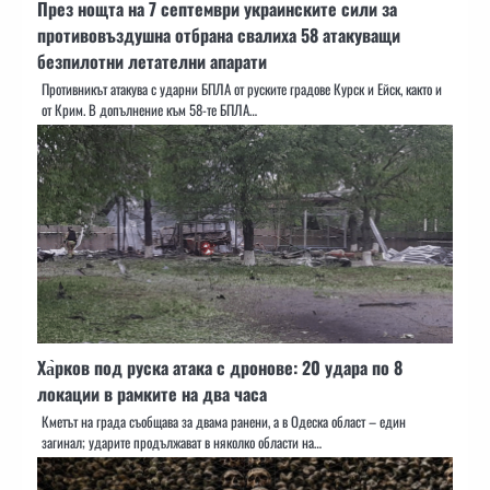
През нощта на 7 септември украинските сили за
противовъздушна отбрана свалиха 58 атакуващи
безпилотни летателни апарати
Противникът атакува с ударни БПЛА от руските градове Курск и Ейск, както и
от Крим. В допълнение към 58-те БПЛА…
Ха̀рков под руска атака с дронове: 20 удара по 8
локации в рамките на два часа
Кметът на града съобщава за двама ранени, а в Одеска област – един
загинал; ударите продължават в няколко области на…