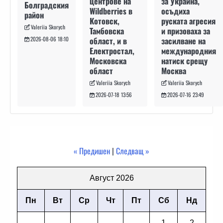
за Украйна,
центрове на
Болградския
осъдиха
Wildberries в
район
руската агресия
Котовск,
Valeriia Skorych
и призоваха за
Тамбовска
засилване на
област, и в
2026-08-06 18:10
международния
Електростал,
натиск срещу
Московска
Москва
област
Valeriia Skorych
Valeriia Skorych
2026-07-16 23:49
2026-07-18 13:56
« Предишен
|
Следващ »
Август 2026
Пн
Вт
Ср
Чт
Пт
Сб
Нд
1
2