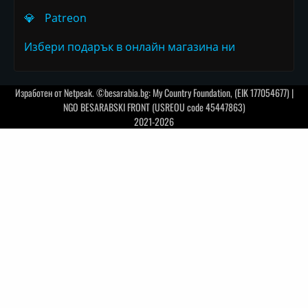
💎
Patreon
Избери подарък в онлайн магазина ни
Изработен от
Netpeak
. ©besarabia.bg: My Country Foundation, (EIK 177054677) |
NGO BESARABSKI FRONT (USREOU code 45447863)
2021-2026