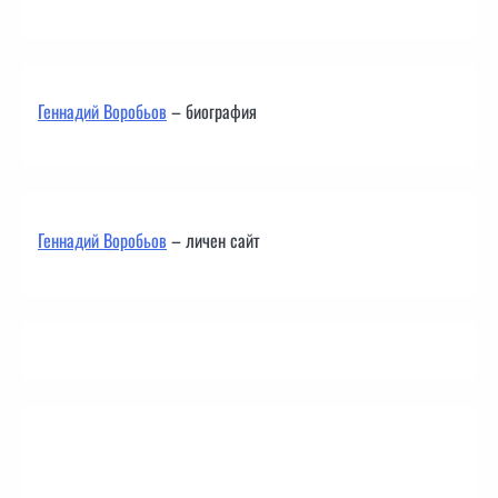
Геннадий Воробьов
– биография
Геннадий Воробьов
– личен сайт
Контакти