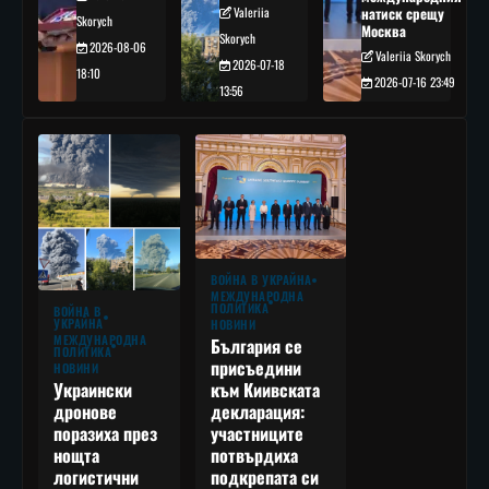
Valeriia
натиск срещу
Skorych
Москва
Skorych
2026-08-06
Valeriia Skorych
2026-07-18
18:10
2026-07-16 23:49
13:56
ВОЙНА В УКРАЙНА
МЕЖДУНАРОДНА
ПОЛИТИКА
ВОЙНА В
УКРАЙНА
НОВИНИ
МЕЖДУНАРОДНА
България се
ПОЛИТИКА
присъедини
НОВИНИ
към Киивската
Украински
декларация:
дронове
участниците
поразиха през
потвърдиха
нощта
подкрепата си
логистични