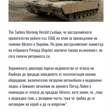
The Sydney Morning Herald съобщи, че австралийското
правителство работи със САЩ по план за прехвърляне на
танкове Abrams в Украйна. По-рано австралийският министър
на отбраната Ричард Марлес изключи такава възможност, но
сега смекчи риториката си.
Украинската диаспора изрази недоволство от отказа на
Канбера да предаде изведеното от експлоатация военно
оборудване, включително патрулни автомобили и надуваеми
лодки, а бившият началник на армията Питър Лийхи е
изненадан от отказа да предаде Abrams, като заяви, че „това
е надежден танк, с резервни части, така че трябва да ги
натоварим на кораб и да ги изпратим“.