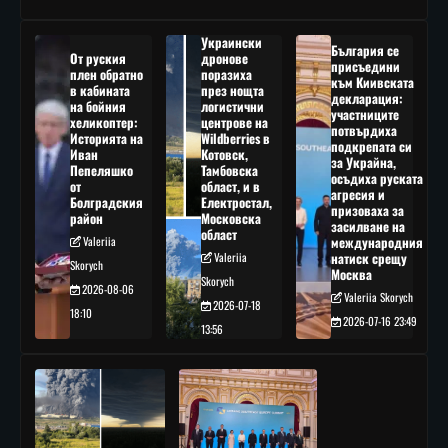
Украински
България се
От руския
дронове
присъедини
плен обратно
поразиха
към Киивската
в кабината
през нощта
декларация:
на бойния
логистични
участниците
хеликоптер:
центрове на
потвърдиха
Историята на
Wildberries в
подкрепата си
Иван
Котовск,
за Украйна,
Пепеляшко
Тамбовска
осъдиха руската
от
област, и в
агресия и
Болградския
Електростал,
призоваха за
район
Московска
засилване на
област
Valeriia
международния
Valeriia
натиск срещу
Skorych
Москва
Skorych
2026-08-06
Valeriia Skorych
2026-07-18
18:10
2026-07-16 23:49
13:56