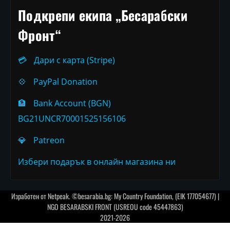
Подкрепи екипа „Бесарабски
Фронт“
💳
Дари с карта (Stripe)
💠
PayPal Donation
🏦
Bank Account (BGN)
BG21UNCR70001525156106
💎
Patreon
Избери подарък в онлайн магазина ни
Изработен от
Netpeak
. ©besarabia.bg: My Country Foundation, (EIK 177054677) |
NGO BESARABSKI FRONT (USREOU code 45447863)
2021-2026