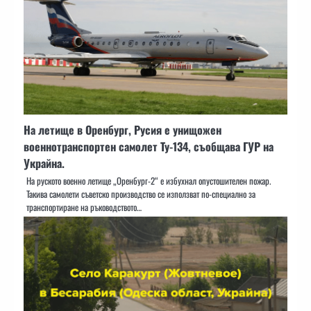
На летище в Оренбург, Русия е унищожен
военнотранспортен самолет Ту-134, съобщава ГУР на
Украйна.
На руското военно летище „Оренбург-2“ е избухнал опустошителен пожар.
Такива самолети съветско производство се използват по-специално за
транспортиране на ръководството…