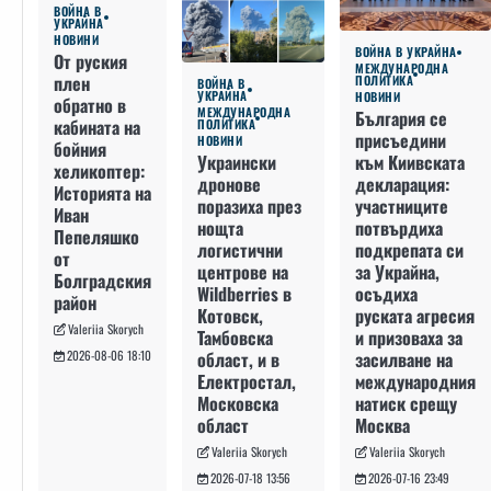
ВОЙНА В
УКРАЙНА
НОВИНИ
ВОЙНА В УКРАЙНА
От руския
МЕЖДУНАРОДНА
плен
ПОЛИТИКА
ВОЙНА В
УКРАЙНА
НОВИНИ
обратно в
МЕЖДУНАРОДНА
България се
кабината на
ПОЛИТИКА
присъедини
НОВИНИ
бойния
към Киивската
Украински
хеликоптер:
декларация:
дронове
Историята на
участниците
поразиха през
Иван
потвърдиха
нощта
Пепеляшко
подкрепата си
логистични
от
за Украйна,
центрове на
Болградския
осъдиха
Wildberries в
район
руската агресия
Котовск,
Valeriia Skorych
и призоваха за
Тамбовска
засилване на
област, и в
2026-08-06 18:10
международния
Електростал,
натиск срещу
Московска
Москва
област
Valeriia Skorych
Valeriia Skorych
2026-07-16 23:49
2026-07-18 13:56