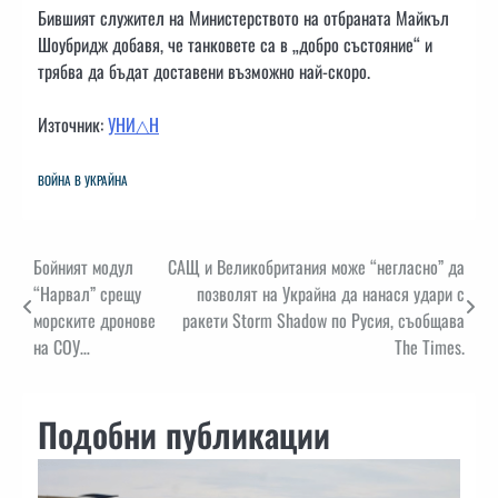
Бившият служител на Министерството на отбраната Майкъл
Шоубридж добавя, че танковете са в „добро състояние“ и
трябва да бъдат доставени възможно най-скоро.
Източник:
УНИ△Н
ВОЙНА В УКРАЙНА
Навигация
Бойният модул
САЩ и Великобритания може “негласно” да
“Нарвал” срещу
позволят на Украйна да нанася удари с
морските дронове
ракети Storm Shadow по Русия, съобщава
на СОУ…
The Times.
Подобни публикации