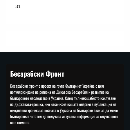
31
Бесарабски Фронт
Бесарабски фронт е проект на група българи от Украйна с цел
популяризиране на региона на Дунавска Бесарабия и развитие на
българското наследство в Украйна. След пълномащабното нахлуване
на държавата-грешка, ние насочихме нашата енергия в публикация на
ежедневни хроники за войната в Украйна на български език за да може
българският читател да получава актуална информация за случващото
се в момента.