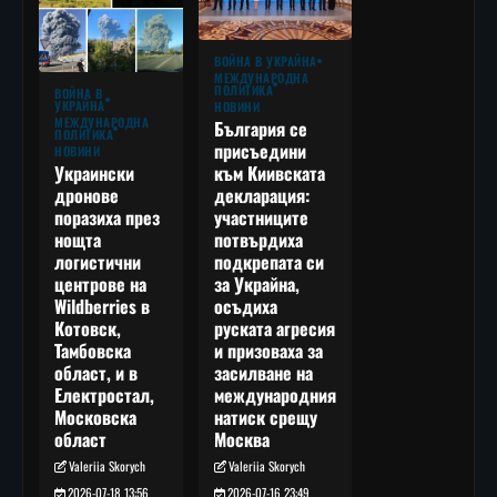
ВОЙНА В УКРАЙНА
МЕЖДУНАРОДНА
ПОЛИТИКА
ВОЙНА В
УКРАЙНА
НОВИНИ
МЕЖДУНАРОДНА
България се
ПОЛИТИКА
присъедини
НОВИНИ
към Киивската
Украински
декларация:
дронове
участниците
поразиха през
потвърдиха
нощта
подкрепата си
логистични
за Украйна,
центрове на
осъдиха
Wildberries в
руската агресия
Котовск,
и призоваха за
Тамбовска
засилване на
област, и в
международния
Електростал,
натиск срещу
Московска
Москва
област
Valeriia Skorych
Valeriia Skorych
2026-07-16 23:49
2026-07-18 13:56