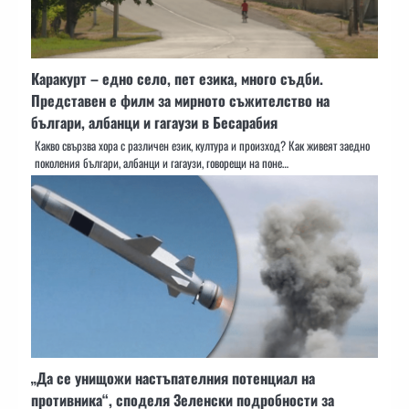
Каракурт – едно село, пет езика, много съдби.
Представен е филм за мирното съжителство на
българи, албанци и гагаузи в Бесарабия
Какво свързва хора с различен език, култура и произход? Как живеят заедно
поколения българи, албанци и гагаузи, говорещи на поне…
„Да се унищожи настъпателния потенциал на
противника“, споделя Зеленски подробности за