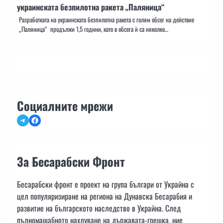
украинската безпилотна ракета „Паляница“
Разработката на украинската безпилотна ракета с голям обсег на действие
„Паляница“ продължи 1,5 години, като в обсега ѝ са няколко…
Социалните мрежи
Telegram
Facebook
За Бесарабски Фронт
Бесарабски фронт е проект на група българи от Украйна с
цел популяризиране на региона на Дунавска Бесарабия и
развитие на българското наследство в Украйна. След
пълномащабното нахлуване на държавата-грешка, ние