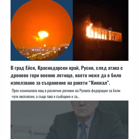
В град Ейск, Краснодарски край, Русия, след атака с
дронове гори военно летище, което може да е било
използвано за съхранение на ракети “Кинжал”.
През изминалата нощ в различни региони на Руската федерация са били
чути експлозии, а също така е съобщено и за…