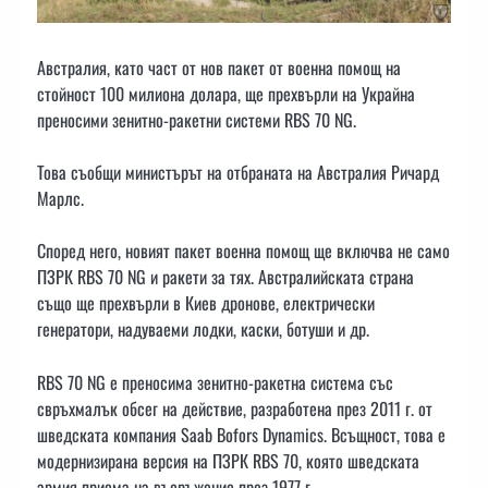
Австралия, като част от нов пакет от военна помощ на
стойност 100 милиона долара, ще прехвърли на Украйна
преносими зенитно-ракетни системи RBS 70 NG.
Това съобщи министърът на отбраната на Австралия Ричард
Марлс.
Според него, новият пакет военна помощ ще включва не само
ПЗРК RBS 70 NG и ракети за тях. Австралийската страна
също ще прехвърли в Киев дронове, електрически
генератори, надуваеми лодки, каски, ботуши и др.
RBS 70 NG е преносима зенитно-ракетна система със
свръхмалък обсег на действие, разработена през 2011 г. от
шведската компания Saab Bofors Dynamics. Всъщност, това е
модернизирана версия на ПЗРК RBS 70, която шведската
армия приема на въоръжение през 1977 г.