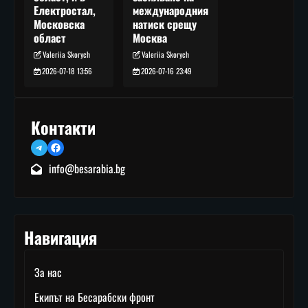
международния
Електростал,
натиск срещу
Московска
Москва
област
Valeriia Skorych
Valeriia Skorych
2026-07-16 23:49
2026-07-18 13:56
Контакти
Telegram
Facebook
info@besarabia.bg
Навигация
За нас
Екипът на Бесарабски фронт