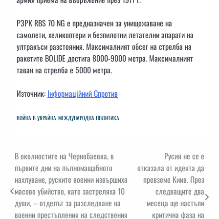
РЗРК RBS 70 NG е предназначен за унищожаване на
самолети, хеликоптери и безпилотни летателни апарати на
ултракъси разстояния. Максималният обсег на стрелба на
ракетите BOLIDE достига 8000-9000 метра. Максималният
таван на стрелба е 5000 метра.
Източник:
Інформаційний Спротив
ВОЙНА В УКРАЙНА
МЕЖДУНАРОДНА ПОЛИТИКА
Навигация
В околностите на Чернобаевка, в
Русия не се е
първите дни на пълномащабното
отказала от идеята да
нахлуване, руските военни извършиха
превземе Киив. През
масово убийство, като застреляха 10
следващите два
души, – отделът за разследване на
месеца ще настъпи
военни престъпления на следствения
критична фаза на