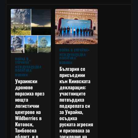
ВОЙНА В УКРАЙНА
МЕЖДУНАРОДНА
ПОЛИТИКА
ВОЙНА В
УКРАЙНА
НОВИНИ
МЕЖДУНАРОДНА
България се
ПОЛИТИКА
присъедини
НОВИНИ
към Киивската
Украински
декларация:
дронове
участниците
поразиха през
потвърдиха
нощта
подкрепата си
логистични
за Украйна,
центрове на
осъдиха
Wildberries в
руската агресия
Котовск,
и призоваха за
Тамбовска
засилване на
област, и в