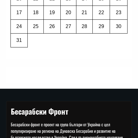
17
18
19
20
21
22
23
24
25
26
27
28
29
30
31
Бесарабски Фронт
Бесарабски фронт е проект на група българи от Украйна с цел
популяризиране на региона на Дунавска Бесарабия и развитие на
българското наследство в Украйна. След пълномащабното нахлуване