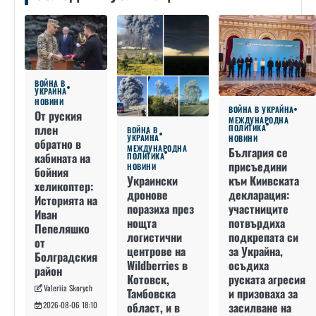
ВОЙНА В
УКРАЙНА
НОВИНИ
ВОЙНА В УКРАЙНА
От руския
МЕЖДУНАРОДНА
плен
ПОЛИТИКА
ВОЙНА В
УКРАЙНА
НОВИНИ
обратно в
МЕЖДУНАРОДНА
България се
кабината на
ПОЛИТИКА
присъедини
НОВИНИ
бойния
към Киивската
Украински
хеликоптер:
декларация:
дронове
Историята на
участниците
поразиха през
Иван
потвърдиха
нощта
Пепеляшко
подкрепата си
логистични
от
за Украйна,
центрове на
Болградския
осъдиха
Wildberries в
район
руската агресия
Котовск,
Valeriia Skorych
и призоваха за
Тамбовска
засилване на
област, и в
2026-08-06 18:10