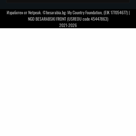
Изработен от
Netpeak
. ©besarabia.bg: My Country Foundation, (EIK 177054677) |
NGO BESARABSKI FRONT (USREOU code 45447863)
2021-2026