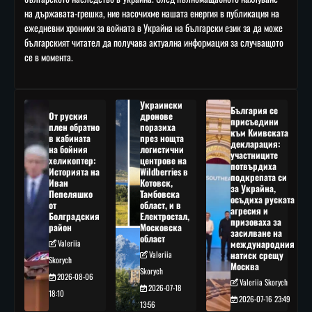
на държавата-грешка, ние насочихме нашата енергия в публикация на
ежедневни хроники за войната в Украйна на български език за да може
българският читател да получава актуална информация за случващото
се в момента.
Украински
България се
От руския
дронове
присъедини
плен обратно
поразиха
към Киивската
в кабината
през нощта
декларация:
на бойния
логистични
участниците
хеликоптер:
центрове на
потвърдиха
Историята на
Wildberries в
подкрепата си
Иван
Котовск,
за Украйна,
Пепеляшко
Тамбовска
осъдиха руската
от
област, и в
агресия и
Болградския
Електростал,
призоваха за
район
Московска
засилване на
област
Valeriia
международния
Valeriia
натиск срещу
Skorych
Москва
Skorych
2026-08-06
Valeriia Skorych
2026-07-18
18:10
2026-07-16 23:49
13:56