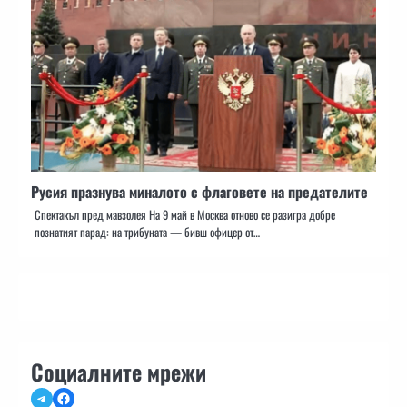
Русия празнува миналото с флаговете на предателите
Спектакъл пред мавзолея На 9 май в Москва отново се разигра добре
познатият парад: на трибуната — бивш офицер от…
Социалните мрежи
Telegram
Facebook