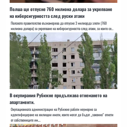
Полша ще отпусне 760 милиона долара за укрепване
на киберсигурността след руски атаки
Полското правителство възнамерява да отпусне 3 милиарда злоти (760
милиона долара) за укрепване на киберсигурността след атаки, за които се…
В окупирания Рубижне продължава отнемането на
апартаменти.
Окупационната администрация на Рубижне работи неуморно за
идентифициране на жилищни имоти, които могат да бъдат „законно“ отнети
от собствениците им.…