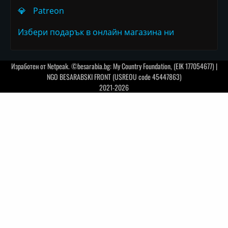
💎
Patreon
Избери подарък в онлайн магазина ни
Изработен от
Netpeak
. ©besarabia.bg: My Country Foundation, (EIK 177054677) |
NGO BESARABSKI FRONT (USREOU code 45447863)
2021-2026