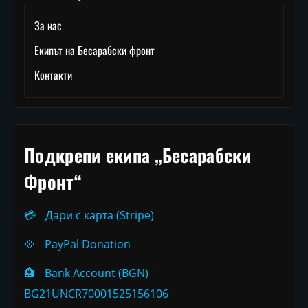
За нас
Екипът на Бесарабски фронт
Контакти
Подкрепи екипа „Бесарабски
Фронт“
💳
Дари с карта (Stripe)
💠
PayPal Donation
🏦
Bank Account (BGN)
BG21UNCR70001525156106