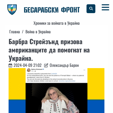
Skip
to
content
Хроники за войната в Украйна
Главна
Война в Украйна
Барбра Стрейзънд призова
американците да помогнат на
Украйна.
2024-04-09 21:02
Олександър Барон