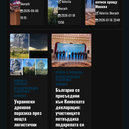
Valeriia
натиск срещу
Skorych
Москва
Skorych
2026-08-06
Valeriia Skorych
2026-07-18
18:10
2026-07-16 23:49
13:56
ВОЙНА В УКРАЙНА
МЕЖДУНАРОДНА
ПОЛИТИКА
ВОЙНА В
УКРАЙНА
НОВИНИ
МЕЖДУНАРОДНА
България се
ПОЛИТИКА
присъедини
НОВИНИ
към Киивската
Украински
декларация:
дронове
участниците
поразиха през
потвърдиха
нощта
подкрепата си
логистични