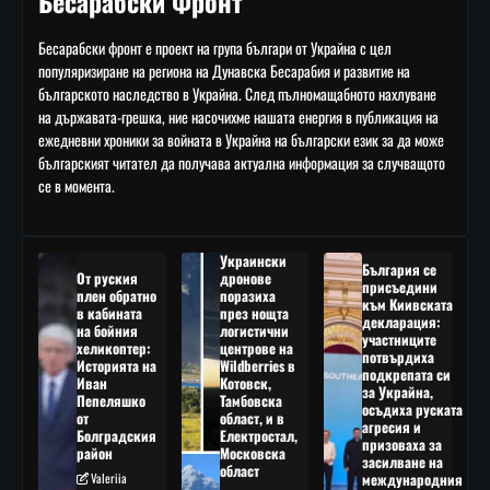
Бесарабски Фронт
Бесарабски фронт е проект на група българи от Украйна с цел
популяризиране на региона на Дунавска Бесарабия и развитие на
българското наследство в Украйна. След пълномащабното нахлуване
на държавата-грешка, ние насочихме нашата енергия в публикация на
ежедневни хроники за войната в Украйна на български език за да може
българският читател да получава актуална информация за случващото
се в момента.
Украински
България се
От руския
дронове
присъедини
плен обратно
поразиха
към Киивската
в кабината
през нощта
декларация:
на бойния
логистични
участниците
хеликоптер:
центрове на
потвърдиха
Историята на
Wildberries в
подкрепата си
Иван
Котовск,
за Украйна,
Пепеляшко
Тамбовска
осъдиха руската
от
област, и в
агресия и
Болградския
Електростал,
призоваха за
район
Московска
засилване на
област
Valeriia
международния