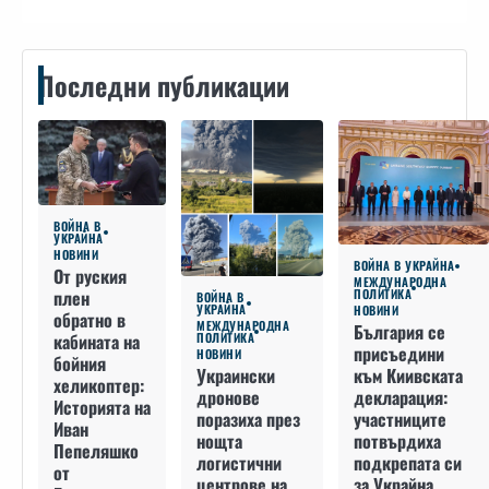
Последни публикации
ВОЙНА В
УКРАЙНА
НОВИНИ
ВОЙНА В УКРАЙНА
От руския
МЕЖДУНАРОДНА
плен
ПОЛИТИКА
ВОЙНА В
УКРАЙНА
НОВИНИ
обратно в
МЕЖДУНАРОДНА
България се
кабината на
ПОЛИТИКА
присъедини
НОВИНИ
бойния
към Киивската
Украински
хеликоптер:
декларация:
дронове
Историята на
участниците
поразиха през
Иван
потвърдиха
нощта
Пепеляшко
подкрепата си
логистични
от
за Украйна,
центрове на