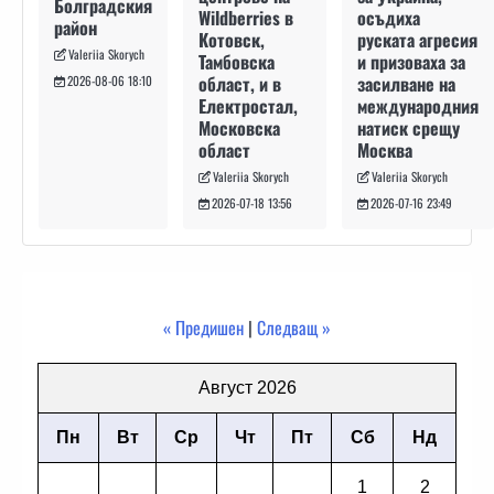
Болградския
осъдиха
Wildberries в
район
руската агресия
Котовск,
Valeriia Skorych
и призоваха за
Тамбовска
засилване на
област, и в
2026-08-06 18:10
международния
Електростал,
натиск срещу
Московска
Москва
област
Valeriia Skorych
Valeriia Skorych
2026-07-16 23:49
2026-07-18 13:56
« Предишен
|
Следващ »
Август 2026
Пн
Вт
Ср
Чт
Пт
Сб
Нд
1
2