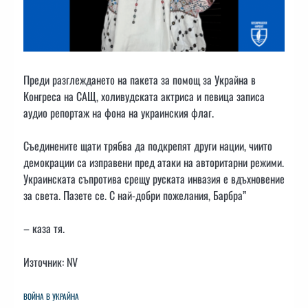
Преди разглеждането на пакета за помощ за Украйна в
Конгреса на САЩ, холивудската актриса и певица записа
аудио репортаж на фона на украинския флаг.
Съединените щати трябва да подкрепят други нации, чиито
демокрации са изправени пред атаки на авторитарни режими.
Украинската съпротива срещу руската инвазия е вдъхновение
за света. Пазете се. С най-добри пожелания, Барбра”
– каза тя.
Източник: NV
ВОЙНА В УКРАЙНА