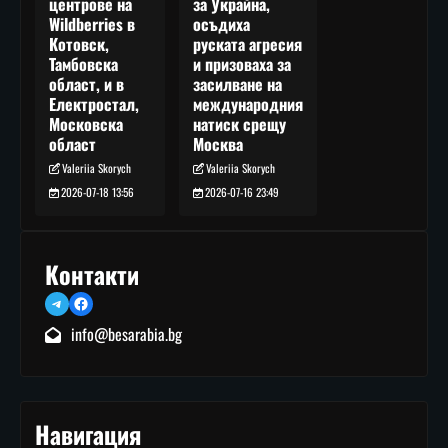
за Украйна,
центрове на
осъдиха
Wildberries в
руската агресия
Котовск,
и призоваха за
Тамбовска
засилване на
област, и в
международния
Електростал,
натиск срещу
Московска
Москва
област
Valeriia Skorych
Valeriia Skorych
2026-07-16 23:49
2026-07-18 13:56
Контакти
Telegram
Facebook
info@besarabia.bg
Навигация