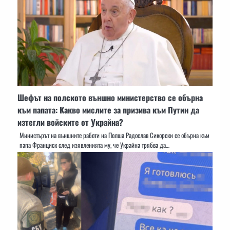
Шефът на полското външно министерство се обърна
към папата: Какво мислите за призива към Путин да
изтегли войските от Украйна?
Министърът на външните работи на Полша Радослав Сикорски се обърна към
папа Франциск след изявленията му, че Украйна трябва да…