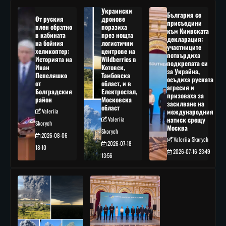
Украински
България се
От руския
дронове
присъедини
плен обратно
поразиха
към Киивската
в кабината
през нощта
декларация:
на бойния
логистични
участниците
хеликоптер:
центрове на
потвърдиха
Историята на
Wildberries в
подкрепата си
Иван
Котовск,
за Украйна,
Пепеляшко
Тамбовска
осъдиха руската
от
област, и в
агресия и
Болградския
Електростал,
призоваха за
район
Московска
засилване на
област
Valeriia
международния
Valeriia
натиск срещу
Skorych
Москва
Skorych
2026-08-06
Valeriia Skorych
2026-07-18
18:10
2026-07-16 23:49
13:56