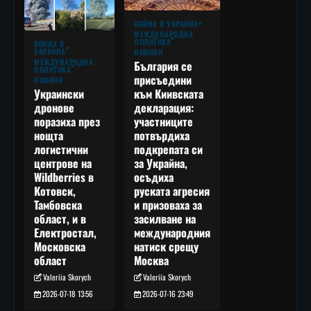
ВОЙНА В УКРАЙНА
МЕЖДУНАРОДНА
ПОЛИТИКА
ВОЙНА В
УКРАЙНА
НОВИНИ
МЕЖДУНАРОДНА
България се
ПОЛИТИКА
присъедини
НОВИНИ
към Киивската
Украински
декларация:
дронове
участниците
поразиха през
потвърдиха
нощта
подкрепата си
логистични
за Украйна,
центрове на
осъдиха
Wildberries в
руската агресия
Котовск,
и призоваха за
Тамбовска
засилване на
област, и в
международния
Електростал,
натиск срещу
Московска
Москва
област
Valeriia Skorych
Valeriia Skorych
2026-07-16 23:49
2026-07-18 13:56