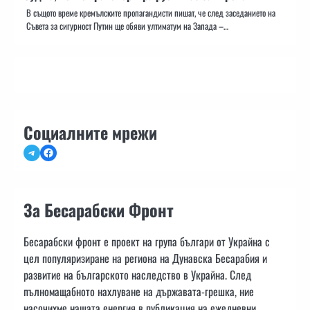
В същото време кремълските пропагандисти пишат, че след заседанието на
Съвета за сигурност Путин ще обяви ултиматум на Запада –…
Социалните мрежи
Telegram
Facebook
За Бесарабски Фронт
Бесарабски фронт е проект на група българи от Украйна с
цел популяризиране на региона на Дунавска Бесарабия и
развитие на българското наследство в Украйна. След
пълномащабното нахлуване на държавата-грешка, ние
насочихме нашата енергия в публикация на ежедневни