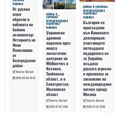
УКРАЙНА
НОВИНИ
ВОЙНА В УКРАЙНА
От руския
МЕЖДУНАРОДНА
плен
ПОЛИТИКА
ВОЙНА В
УКРАЙНА
НОВИНИ
обратно в
МЕЖДУНАРОДНА
България се
кабината на
ПОЛИТИКА
присъедини
НОВИНИ
бойния
към Киивската
Украински
хеликоптер:
декларация:
дронове
Историята на
участниците
поразиха през
Иван
потвърдиха
нощта
Пепеляшко
подкрепата си
логистични
от
за Украйна,
центрове на
Болградския
осъдиха
Wildberries в
район
руската агресия
Котовск,
Valeriia Skorych
и призоваха за
Тамбовска
засилване на
област, и в
2026-08-06 18:10
международния
Електростал,
натиск срещу
Московска
Москва
област
Valeriia Skorych
Valeriia Skorych
2026-07-16 23:49
2026-07-18 13:56