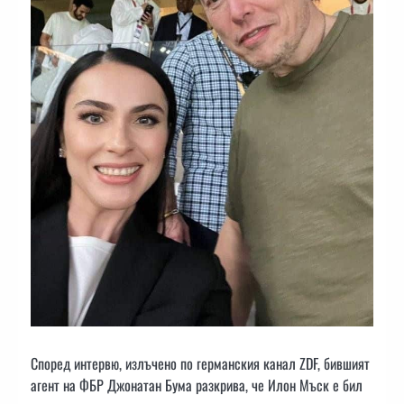
Според интервю, излъчено по германския канал ZDF, бившият
агент на ФБР Джонатан Бума разкрива, че Илон Мъск е бил