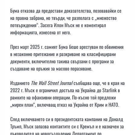
Бума отказва да предостави доказателства, позовавайки се
на правна забрана, но твърди, че разполага с „множество
потвърждения“. Засега Илон Мъск не е коментирал
информацията, изнесена от него.
През март 2025 г. самият Бума беше арестуван по обвинения
в незаконно притежание и разкриване на класифицирани
документи, включително такива свързани с програми за
създаване на оръжия за масово поразяване.
Изданието
The Wall Street Journal
съобщава още, че в края на
2022 г. Мъск е ограничил достъпа на Украйна до Starlink в
рамките на офанзивни операции. По-късно той предложи
„мирен план“, включващ отказ на Украйна от Крим и НАТО.
След включването си в президентската кампания на Доналд
Тръмп, Мъск запазва контактите си с Кремъл и е назначен за
ръководител на новосъздадения Департамент по