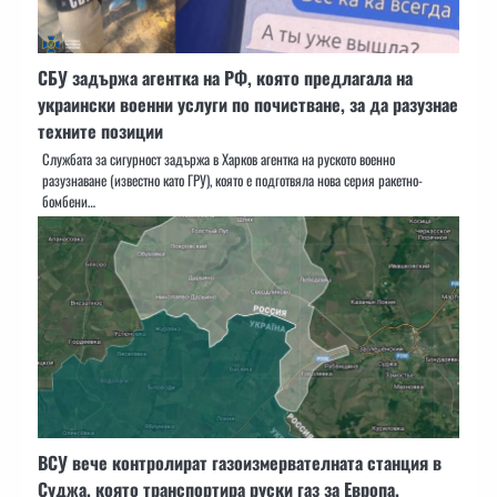
СБУ задържа агентка на РФ, която предлагала на
украински военни услуги по почистване, за да разузнае
техните позиции
Службата за сигурност задържа в Харков агентка на руското военно
разузнаване (известно като ГРУ), която е подготвяла нова серия ракетно-
бомбени…
ВСУ вече контролират газоизмервателната станция в
Суджа, която транспортира руски газ за Европа.