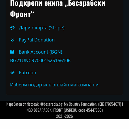
Подкрепи екипа „Бесарабски
Фронт“
💳
Дари с карта (Stripe)
💠
PayPal Donation
🏦
Bank Account (BGN)
BG21UNCR70001525156106
💎
Patreon
Избери подарък в онлайн магазина ни
Изработен от
Netpeak
. ©besarabia.bg: My Country Foundation, (EIK 177054677) |
NGO BESARABSKI FRONT (USREOU code 45447863)
2021-2026