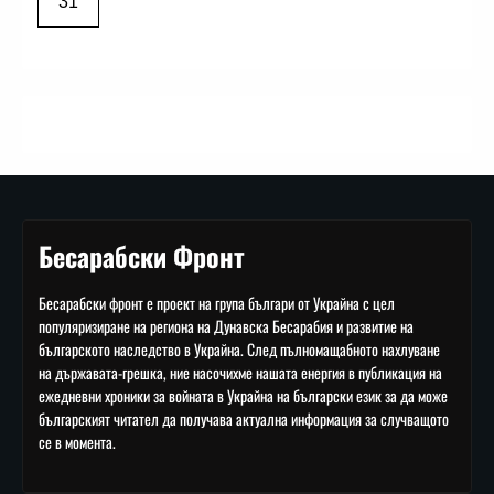
31
Бесарабски Фронт
Бесарабски фронт е проект на група българи от Украйна с цел
популяризиране на региона на Дунавска Бесарабия и развитие на
българското наследство в Украйна. След пълномащабното нахлуване
на държавата-грешка, ние насочихме нашата енергия в публикация на
ежедневни хроники за войната в Украйна на български език за да може
българският читател да получава актуална информация за случващото
се в момента.