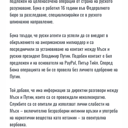
подложен на целенасочена операция от страна на руското
разузнаване. Бума е работил 16 години във Федералното
бюро за разследване, специализирайки се в руското
шпионажно направление.
Бума твърди, че руски агенти са успели да се внедрят в
обкръжението на американския милиардер и са
посредничили за установяване на контакт между Мъск и
руския президент Владимир Путин. Подобен контакт е бил
предложен и на основателя на PayPal, Питър Тийл. Според
Бюма операцията не би се провела без личното одобрение на
Путин.
Той добавя, че има информация за директни разговори между
Мъск и Путин, които са се провеждали неколкократно.
Службите са се опитали да използват лични слабости на
Мъск – включително безразборни интимни връзки и употреба
на наркотични вещества като кетамин – за евентуална
вербовка.