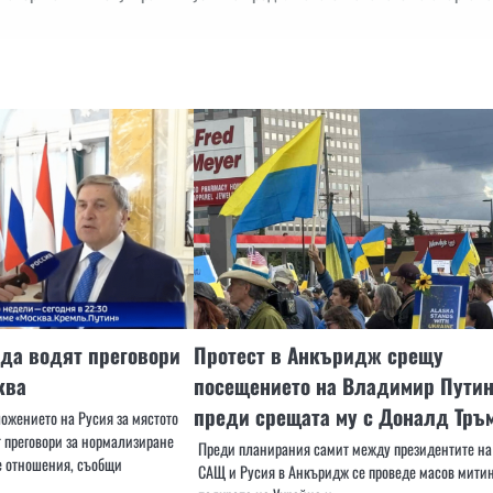
да водят преговори
Протест в Анкъридж срещу
ква
посещението на Владимир Пути
преди срещата му с Доналд Тръ
ожението на Русия за мястото
т преговори за нормализиране
Преди планирания самит между президентите на
е отношения, съобщи
САЩ и Русия в Анкъридж се проведе масов митин