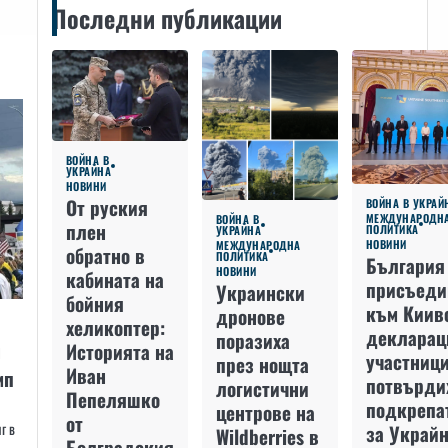
Последни публикации
ВОЙНА В
УКРАЙНА
НОВИНИ
От руския
ВОЙНА В УКРАЙ
МЕЖДУНАРОДН
ВОЙНА В
плен
ПОЛИТИКА
УКРАЙНА
НОВИНИ
МЕЖДУНАРОДНА
обратно в
ПОЛИТИКА
България
НОВИНИ
кабината на
присъеди
Украински
бойния
към Киив
дронове
хеликоптер:
декларац
поразиха
н
Историята на
участниц
през нощта
Иван
мп
потвърди
логистични
Пепеляшко
подкрепа
центрове на
от
г в
за Украйн
Wildberries в
Болградския