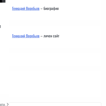
Геннадий Воробьов
– биография
е
Геннадий Воробьов
– личен сайт
Контакти
нти.