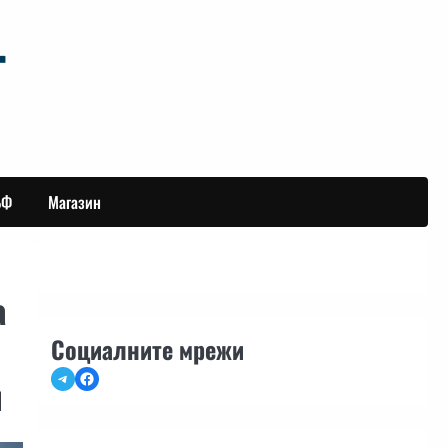
БФ
Магазин
а
Социалните мрежи
Telegram
Facebook
н