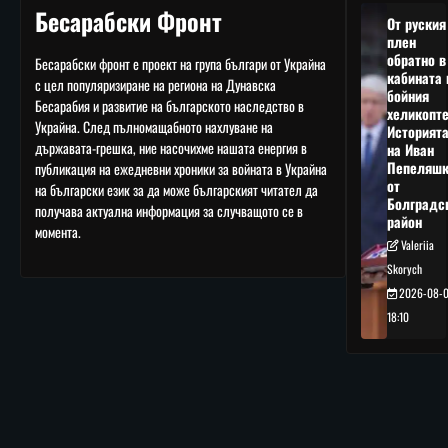
Бесарабски Фронт
От руския
плен
обратно в
Бесарабски фронт е проект на група българи от Украйна
кабината 
с цел популяризиране на региона на Дунавска
бойния
Бесарабия и развитие на българското наследство в
хеликопте
Украйна. След пълномащабното нахлуване на
Историят
държавата-грешка, ние насочихме нашата енергия в
на Иван
Пепеляшк
публикация на ежедневни хроники за войната в Украйна
от
на български език за да може българският читател да
Болградс
получава актуална информация за случващото се в
район
момента.
Valeriia
Skorych
2026-08-
18:10