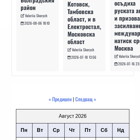
осъдиха
Котовск,
район
руската а
Тамбовска
Valeriia Skorych
и призова
област, и в
2026-08-06 18:10
засилван
Електростал,
междуна
Московска
натиск с
област
Москва
Valeriia Skorych
Valeriia Skoryc
2026-07-18 13:56
2026-07-16 23
« Предишен
|
Следващ »
Август 2026
Пн
Вт
Ср
Чт
Пт
Сб
Нд