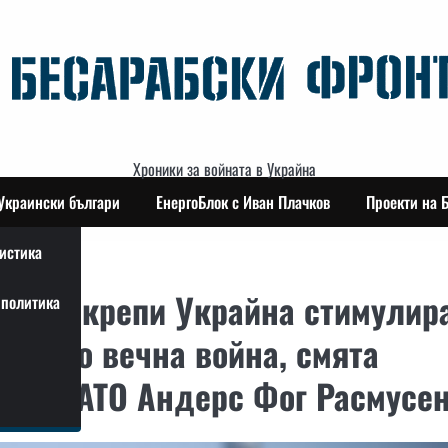
Хроники за войната в Украйна
Украински българи
ЕнергоБлок с Иван Плачков
Проекти на 
истика
а подкрепи Украйна стимулир
политика
, а до вечна война, смята
р на НАТО Андерс Фог Расмусе