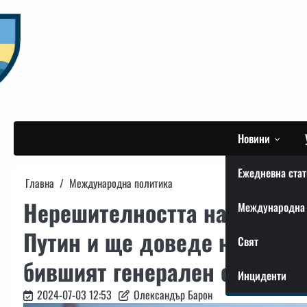
Skip
to
content
Новини
Ежедневна стат
Главна
Международна политика
Нерешителността на Шолц д
Международна 
Путин и ще доведе не до мир
Свят
бившият генерален секрета
Инциденти
2024-07-03 12:53
Олександър Барон