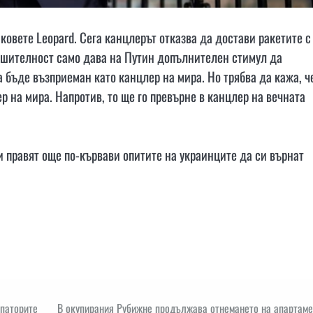
овете Leopard. Сега канцлерът отказва да достави ракетите с
решителност само дава на Путин допълнителен стимул да
 бъде възприеман като канцлер на мира. Но трябва да кажа, ч
р на мира. Напротив, то ще го превърне в канцлер на вечната
 правят още по-кървави опитите на украинците да си върнат
упаторите
В окупирания Рубижне продължава отнемането на апартаме