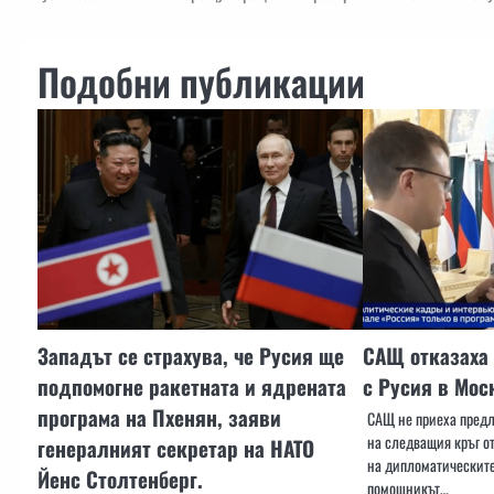
Подобни публикации
Западът се страхува, че Русия ще
САЩ отказаха 
подпомогне ракетната и ядрената
с Русия в Мос
програма на Пхенян, заяви
САЩ не приеха предл
на следващия кръг о
генералният секретар на НАТО
на дипломатическит
Йенс Столтенберг.
помощникът…