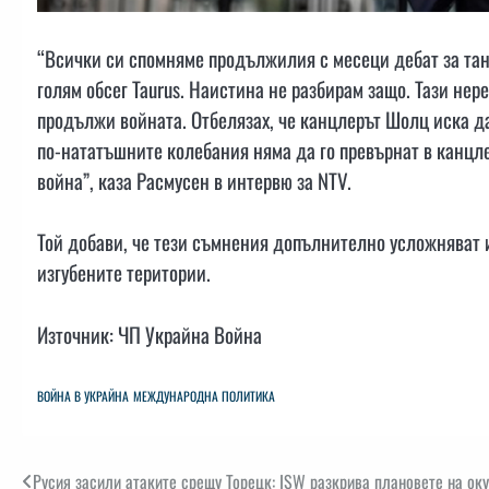
“Всички си спомняме продължилия с месеци дебат за танк
голям обсег Taurus. Наистина не разбирам защо. Тази не
продължи войната. Отбелязах, че канцлерът Шолц иска да
по-нататъшните колебания няма да го превърнат в канцле
война”, каза Расмусен в интервю за NTV.
Той добави, че тези съмнения допълнително усложняват и
изгубените територии.
Източник: ЧП Украйна Война
ВОЙНА В УКРАЙНА
МЕЖДУНАРОДНА ПОЛИТИКА
Навигация
Русия засили атаките срещу Торецк: ISW разкрива плановете на ок