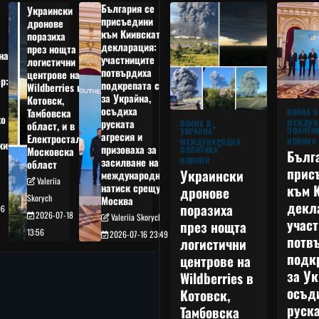
България се
Украински
присъедини
дронове
към Киивската
поразиха
декларация:
през нощта
на
участниците
логистични
потвърдиха
центрове на
р:
подкрепата си
Wildberries в
а
за Украйна,
Котовск,
осъдиха
Тамбовска
ВОЙНА В
о
руската
МЕЖДУН
ВОЙНА В
област, и в
ПОЛИТИ
УКРАЙНА
агресия и
Електростал,
НОВИНИ
МЕЖДУНАРОДНА
кия
призоваха за
ПОЛИТИКА
Московска
Бълг
НОВИНИ
засилване на
област
прис
Украински
международния
Valeriia
към 
натиск срещу
дронове
Skorych
Москва
декл
поразиха
06
2026-07-18
Valeriia Skorych
учас
през нощта
13:56
2026-07-16 23:49
потв
логистични
подк
центрове на
за Ук
Wildberries в
осъд
Котовск,
руска
Тамбовска