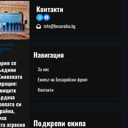
Контакти
Telegram
Facebook
info@besarabia.bg
 УКРАЙНА
АРОДНА
Навигация
КА
ария се
ъедини
За нас
Киивската
Екипът на Бесарабски фронт
арация:
тниците
Контакти
ърдиха
репата си
райна,
иха
Подкрепи екипа
та агресия