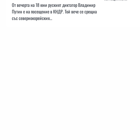
От вечерта на 18 юни руският диктатор Владимир
Путин е на посещение в КНДР. Той вече се срещна
със севернокорейския…