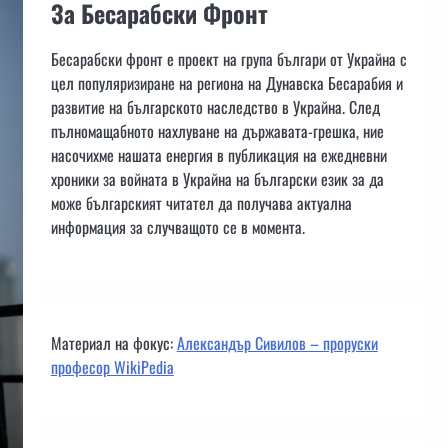
За Бесарабски Фронт
Бесарабски фронт е проект на група българи от Украйна с
цел популяризиране на региона на Дунавска Бесарабия и
развитие на българското наследство в Украйна. След
пълномащабното нахлуване на държавата-грешка, ние
насочихме нашата енергия в публикация на ежедневни
хроники за войната в Украйна на български език за да
може българският читател да получава актуална
информация за случващото се в момента.
Материал на фокус:
Александър Сивилов – проруски
професор WikiPedia