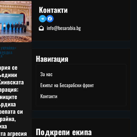
Контакти
Telegram
Facebook
info@besarabia.bg
 УКРАЙНА
АРОДНА
Навигация
КА
ария се
ъедини
За нас
Киивската
Екипът на Бесарабски фронт
арация:
тниците
Контакти
ърдиха
репата си
райна,
иха
Подкрепи екипа
та агресия