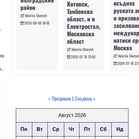
осъдиха
Котовск,
район
руската а
Тамбовска
Valeriia Skorych
и призова
област, и в
2026-08-06 18:10
засилван
Електростал,
–
междуна
Московска
натиск с
област
Москва
Valeriia Skorych
рта
Valeriia Skoryc
2026-07-18 13:56
2026-07-16 23
a…
« Предишен
|
Следващ »
Август 2026
Пн
Вт
Ср
Чт
Пт
Сб
Нд