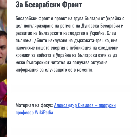
За Бесарабски Фронт
Бесарабски фронт е проект на група българи от Украйна с
цел популяризиране на региона на Дунавска Бесарабия и
развитие на българското наследство в Украйна. След
пълномащабното нахлуване на държавата-грешка, ние
насочихме нашата енергия в публикация на ежедневни
хроники за войната в Украйна на български език за да
може българският читател да получава актуална
информация за случващото се в момента.
Материал на фокус:
Александър Сивилов – проруски
професор WikiPedia