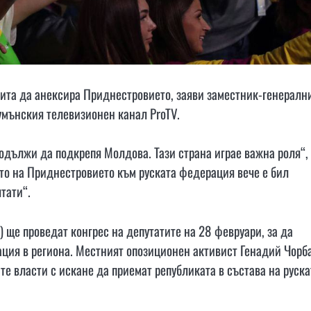
ита да анексира Приднестровието, заяви заместник-генералн
умънския телевизионен канал ProTV.
одължи да подкрепя Молдова. Тази страна играе важна роля“,
ето на Приднестровието към руската федерация вече е бил
тати“.
ще проведат конгрес на депутатите на 28 февруари, за да
ция в региона. Местният опозиционен активист Генадий Чорб
ите власти с искане да приемат републиката в състава на руска