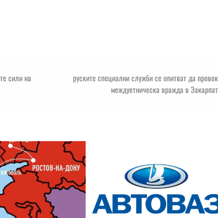
те сили на
руските специални служби се опитват да прово
междуетническа вражда в Закарпат