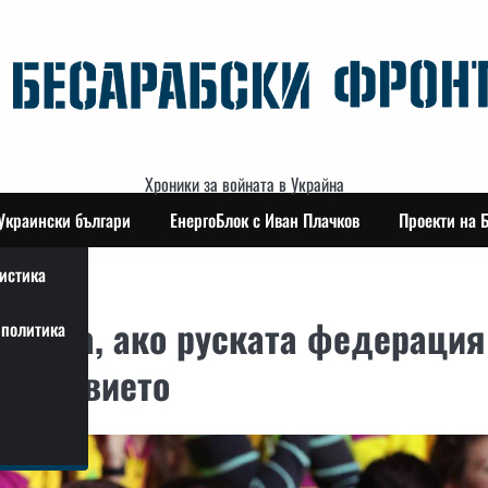
Хроники за войната в Украйна
Украински българи
ЕнергоБлок с Иван Плачков
Проекти на 
истика
лдова, ако руската федерация
политика
естровието