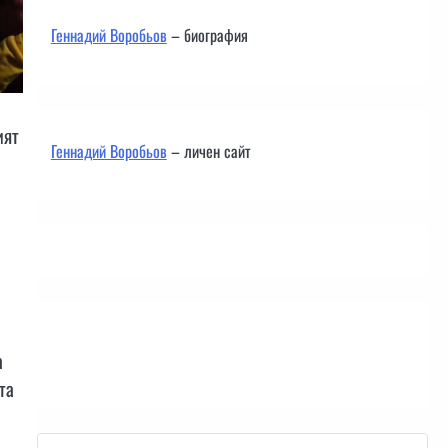
Геннадий Воробьов
– биография
ият
Геннадий Воробьов
– личен сайт
Контакти
а
та