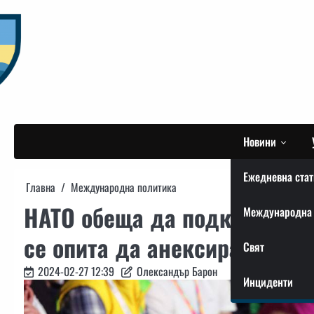
Skip
to
content
Новини
Ежедневна стат
Главна
Международна политика
НАТО обеща да подкрепи Мо
Международна 
се опита да анексира Придн
Свят
2024-02-27 12:39
Олександър Барон
Инциденти