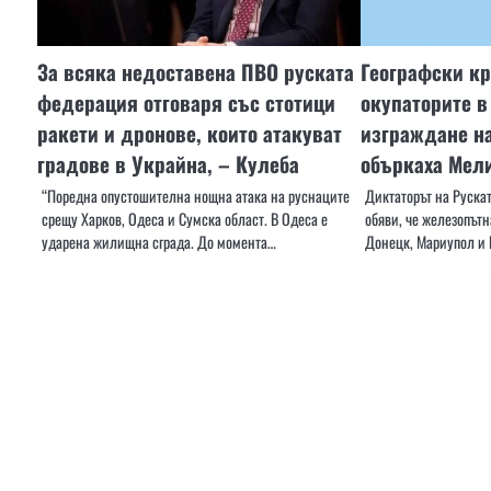
За всяка недоставена ПВО руската
Географски кр
федерация отговаря със стотици
окупаторите в
ракети и дронове, които атакуват
изграждане н
градове в Украйна, – Кулеба
объркаха Мел
“Поредна опустошителна нощна атака на руснаците
Диктаторът на Руска
срещу Харков, Одеса и Сумска област. В Одеса е
обяви, че железопътн
ударена жилищна сграда. До момента…
Донецк, Мариупол и