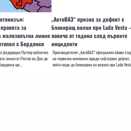
етенизъм:
„АвтоВАЗ“ призна за дефект с
 проекта за
блокиращ волан при Lada Vesta 
а железопътна линия
повече от година след първите
итопол с Бердянск
инциденти
та федерация Путлер публично
Производителят „АвтоВАЗ“ официално обяви ста
ата линия от Ростов на Дон до
на сервизна кампания заради софтуерен дефект,
 Бердянск ще…
който води до блокиране на волана при Lada Vest