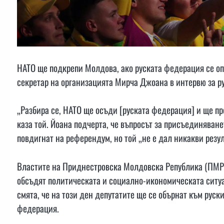
НАТО ще подкрепи Молдова, ако руската федерация се оп
секретар на организацията Мирча Джоана в интервю за р
„Разбира се, НАТО ще осъди [руската федерация] и ще пр
каза той. Йоана подчерта, че въпросът за присъединяван
повдигнат на референдум, но той „не е дал никакви резул
Властите на Приднестровска Молдовска Република (ПМР) 
обсъдят политическата и социално-икономическата ситуа
смята, че на този ден депутатите ще се обърнат към руск
федерация.