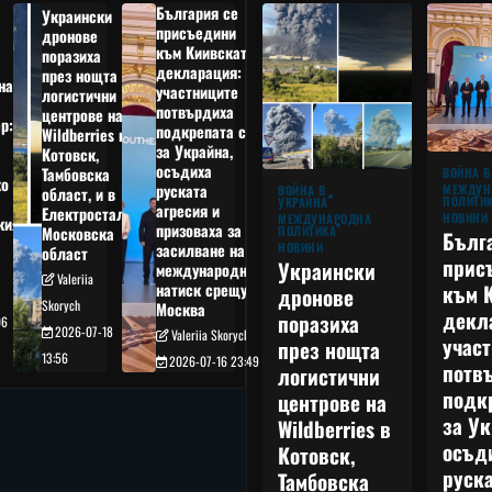
България се
Украински
присъедини
дронове
към Киивската
поразиха
декларация:
през нощта
на
участниците
логистични
потвърдиха
центрове на
р:
подкрепата си
Wildberries в
а
за Украйна,
Котовск,
осъдиха
Тамбовска
ВОЙНА В
о
руската
МЕЖДУН
ВОЙНА В
област, и в
ПОЛИТИ
УКРАЙНА
агресия и
Електростал,
НОВИНИ
МЕЖДУНАРОДНА
кия
призоваха за
ПОЛИТИКА
Московска
Бълг
НОВИНИ
засилване на
област
прис
Украински
международния
Valeriia
към 
натиск срещу
дронове
Skorych
Москва
декл
поразиха
06
2026-07-18
Valeriia Skorych
учас
през нощта
13:56
2026-07-16 23:49
потв
логистични
подк
центрове на
за Ук
Wildberries в
осъд
Котовск,
руска
Тамбовска