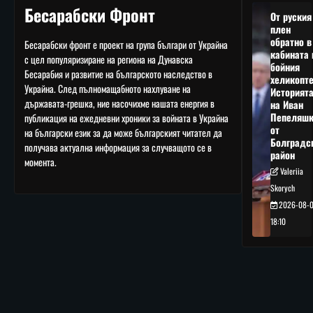
Бесарабски Фронт
От руския
плен
обратно в
Бесарабски фронт е проект на група българи от Украйна
кабината 
с цел популяризиране на региона на Дунавска
бойния
Бесарабия и развитие на българското наследство в
хеликопте
Украйна. След пълномащабното нахлуване на
Историят
държавата-грешка, ние насочихме нашата енергия в
на Иван
Пепеляшк
публикация на ежедневни хроники за войната в Украйна
от
на български език за да може българският читател да
Болградс
получава актуална информация за случващото се в
район
момента.
Valeriia
Skorych
2026-08-
18:10