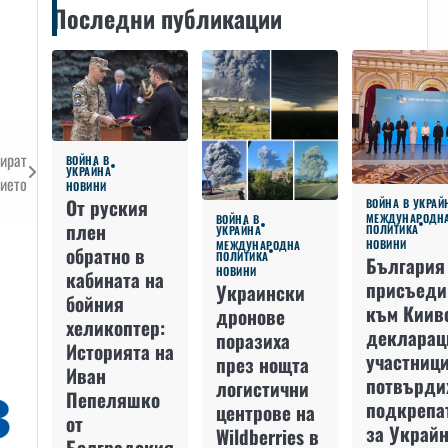
Последни публикации
кират
ВОЙНА В
УКРАЙНА
ието
НОВИНИ
От руския
ВОЙНА В УКРАЙ
МЕЖДУНАРОДН
ВОЙНА В
плен
ПОЛИТИКА
УКРАЙНА
НОВИНИ
МЕЖДУНАРОДНА
обратно в
ПОЛИТИКА
България
НОВИНИ
кабината на
присъеди
Украински
бойния
към Киив
дронове
хеликоптер:
декларац
поразиха
Историята на
участниц
през нощта
Иван
потвърди
логистични
Пепеляшко
подкрепа
центрове на
от
за Украйн
Wildberries в
Болградския