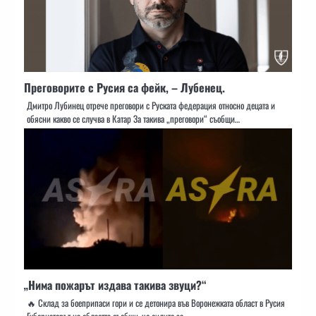
Преговорите с Русия са фейк, – Лубенец.
Дмитро Лубинец отрече преговори с Руската федерация относно децата и
обясни какво се случва в Катар За такива „преговори“ съобщи…
„Нима пожарът издава такива звуци?“
🔥 Склад за боеприпаси гори и се детонира във Воронежката област в Русия