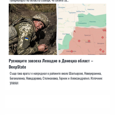
Губернаторът на областта съобщи, че силите за…
Руснаците завзеха Левадне в Донецка област –
DeepState
Също така врагът е напреднал в районите около Шахтьорске, Новоукраинка,
Богоявленка, Новодаровка, Стелмаховка, Горняк и Александропил. Източник:
УНИАН