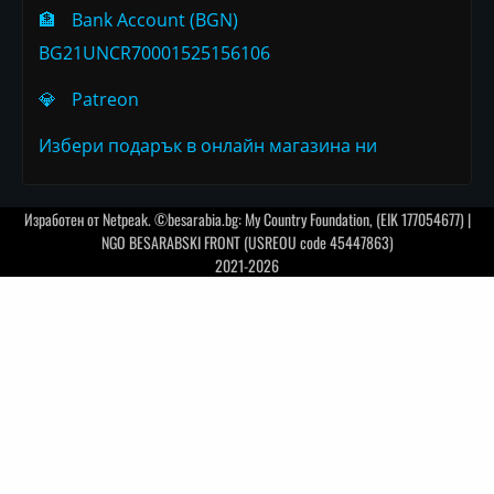
🏦
Bank Account (BGN)
BG21UNCR70001525156106
💎
Patreon
Избери подарък в онлайн магазина ни
Изработен от
Netpeak
. ©besarabia.bg: My Country Foundation, (EIK 177054677) |
NGO BESARABSKI FRONT (USREOU code 45447863)
2021-2026