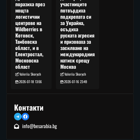
участниците
поразиха през
потвърдиха
нощта
подкрепата си
логистични
за Украйна,
центрове на
осъдиха
Wildberries в
руската агресия
Котовск,
и призоваха за
Тамбовска
засилване на
област, и в
международния
Електростал,
натиск срещу
Московска
Москва
област
Valeriia Skorych
Valeriia Skorych
2026-07-16 23:49
2026-07-18 13:56
Контакти
Telegram
Facebook
info@besarabia.bg