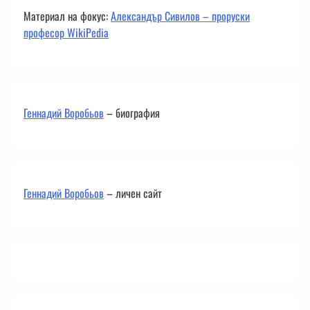
Материал на фокус:
Александър Сивилов – проруски
професор WikiPedia
Геннадий Воробьов
– биография
Геннадий Воробьов
– личен сайт