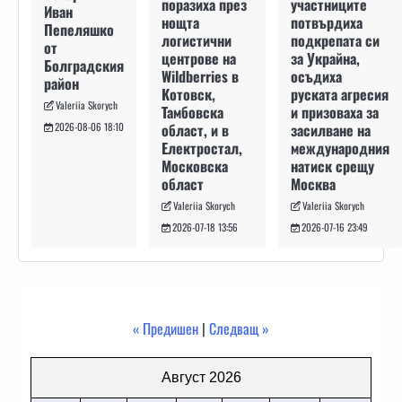
участниците
поразиха през
Иван
потвърдиха
нощта
Пепеляшко
подкрепата си
логистични
от
за Украйна,
центрове на
Болградския
осъдиха
Wildberries в
район
руската агресия
Котовск,
Valeriia Skorych
и призоваха за
Тамбовска
засилване на
област, и в
2026-08-06 18:10
международния
Електростал,
натиск срещу
Московска
Москва
област
Valeriia Skorych
Valeriia Skorych
2026-07-16 23:49
2026-07-18 13:56
« Предишен
|
Следващ »
Август 2026