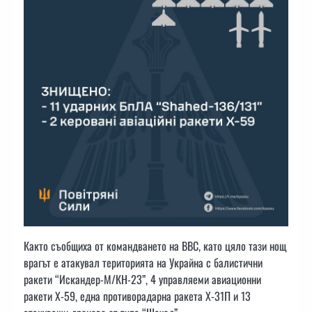
Както съобщиха от командването на ВВС, като цяло тази нощ
врагът е атакувал територията на Украйна с балистични
ракети “Искандер-М/КН-23”, 4 управляеми авиационни
ракети Х-59, една противорадарна ракета Х-31П и 13