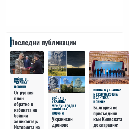
Контакти
Последни публикации
ВОЙНА В
УКРАЙНА
НОВИНИ
ВОЙНА В УКРАЙНА
От руския
МЕЖДУНАРОДНА
плен
ПОЛИТИКА
ВОЙНА В
УКРАЙНА
НОВИНИ
обратно в
МЕЖДУНАРОДНА
България се
кабината на
ПОЛИТИКА
присъедини
НОВИНИ
бойния
към Киивската
Украински
хеликоптер:
декларация:
дронове
Историята на