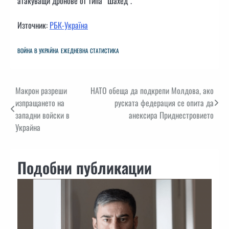
атакуващи дронове от типа “Шахед”.
Източник:
РБК-Україна
ВОЙНА В УКРАЙНА
ЕЖЕДНЕВНА СТАТИСТИКА
Навигация
Макрон разреши
НАТО обеща да подкрепи Молдова, ако
изпращането на
руската федерация се опита да
западни войски в
анексира Приднестровието
Украйна
Подобни публикации