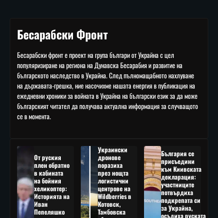
Бесарабски Фронт
Бесарабски фронт е проект на група българи от Украйна с цел
популяризиране на региона на Дунавска Бесарабия и развитие на
българското наследство в Украйна. След пълномащабното нахлуване
на държавата-грешка, ние насочихме нашата енергия в публикация на
ежедневни хроники за войната в Украйна на български език за да може
българският читател да получава актуална информация за случващото
се в момента.
Украински
България се
От руския
дронове
присъедини
плен обратно
поразиха
към Киивската
в кабината
през нощта
декларация:
на бойния
логистични
участниците
хеликоптер:
центрове на
потвърдиха
Историята на
Wildberries в
подкрепата си
Иван
Котовск,
за Украйна,
Пепеляшко
Тамбовска
осъдиха руската