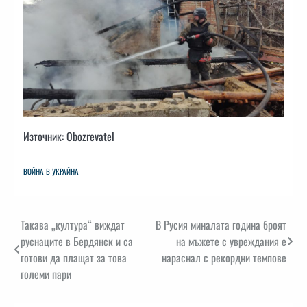
Източник: Obozrevatel
ВОЙНА В УКРАЙНА
Навигация
Такава „култура“ виждат
​В Русия миналата година броят
руснаците в Бердянск и са
на мъжете с увреждания е
готови да плащат за това
нараснал с рекордни темпове
големи пари