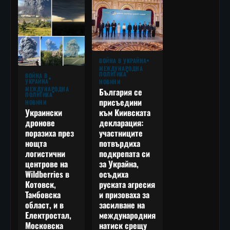
ВОЙНА В УКРАЙНА
МЕЖДУНАРОДНА
ПОЛИТИКА
ВОЙНА В
УКРАЙНА
НОВИНИ
МЕЖДУНАРОДНА
България се
ПОЛИТИКА
присъедини
НОВИНИ
към Киивската
Украински
декларация:
дронове
участниците
поразиха през
потвърдиха
нощта
подкрепата си
логистични
за Украйна,
центрове на
осъдиха
Wildberries в
руската агресия
Котовск,
и призоваха за
Тамбовска
засилване на
област, и в
международния
Електростал,
натиск срещу
Московска