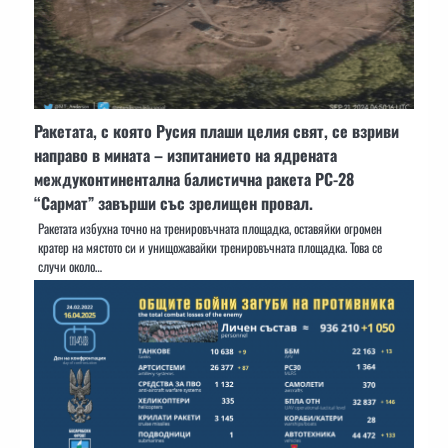
Ракетата, с която Русия плаши целия свят, се взриви
направо в мината – изпитанието на ядрената
междуконтинентална балистична ракета РС-28
“Сармат” завърши със зрелищен провал.
Ракетата избухна точно на тренировъчната площадка, оставяйки огромен
кратер на мястото си и унищожавайки тренировъчната площадка. Това се
случи около…