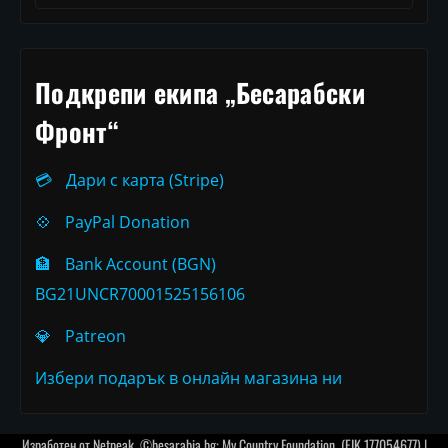
Подкрепи екипа „Бесарабски
Фронт“
💳
Дари с карта (Stripe)
💠
PayPal Donation
🏦
Bank Account (BGN)
BG21UNCR70001525156106
💎
Patreon
Избери подарък в онлайн магазина ни
Изработен от
Netpeak
. ©besarabia.bg: My Country Foundation, (EIK 177054677) |