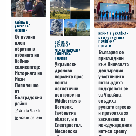
ВОЙНА В
УКРАЙНА
НОВИНИ
ВОЙНА В УКРАЙНА
От руския
МЕЖДУНАРОДНА
плен
ПОЛИТИКА
ВОЙНА В
УКРАЙНА
НОВИНИ
обратно в
МЕЖДУНАРОДНА
България се
кабината на
ПОЛИТИКА
присъедини
НОВИНИ
бойния
към Киивската
Украински
хеликоптер:
декларация:
дронове
Историята на
участниците
поразиха през
Иван
потвърдиха
нощта
Пепеляшко
подкрепата си
логистични
от
за Украйна,
центрове на
Болградския
осъдиха
Wildberries в
район
руската агресия
Котовск,
Valeriia Skorych
и призоваха за
Тамбовска
засилване на
област, и в
2026-08-06 18:10
международния
Електростал,
натиск срещу
Московска