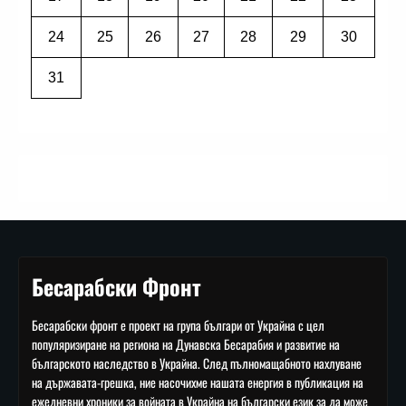
24
25
26
27
28
29
30
31
Бесарабски Фронт
Бесарабски фронт е проект на група българи от Украйна с цел
популяризиране на региона на Дунавска Бесарабия и развитие на
българското наследство в Украйна. След пълномащабното нахлуване
на държавата-грешка, ние насочихме нашата енергия в публикация на
ежедневни хроники за войната в Украйна на български език за да може