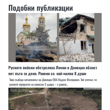
Подобни публикации
Руските войски обстреляха Лиман в Донецка област
пет пъти за деня. Ранени са най-малко 8 души
Това съобщи началникът на Донецка ОВА Вадим Филашкин. Той уточни, че
руските терористи са нанесли 5 удара – с ракета…