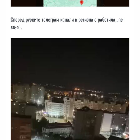
Според руските телеграм канали в региона е работила „пе-
ве-о“.