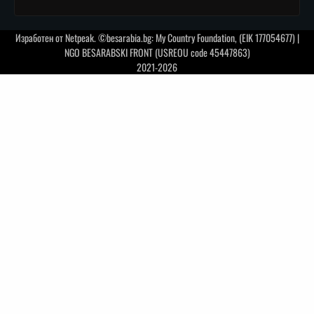
Изработен от
Netpeak
. ©besarabia.bg: My Country Foundation, (EIK 177054677) |
NGO BESARABSKI FRONT (USREOU code 45447863)
2021-2026