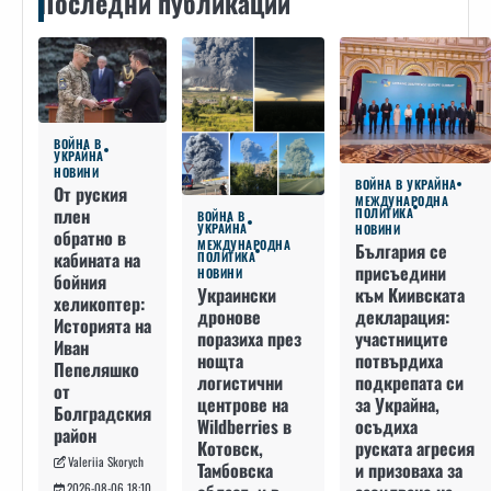
Последни публикации
ВОЙНА В
УКРАЙНА
НОВИНИ
ВОЙНА В УКРАЙНА
От руския
МЕЖДУНАРОДНА
плен
ПОЛИТИКА
ВОЙНА В
УКРАЙНА
НОВИНИ
обратно в
МЕЖДУНАРОДНА
България се
кабината на
ПОЛИТИКА
присъедини
НОВИНИ
бойния
към Киивската
Украински
хеликоптер:
декларация:
дронове
Историята на
участниците
поразиха през
Иван
потвърдиха
нощта
Пепеляшко
подкрепата си
логистични
от
за Украйна,
центрове на
Болградския
осъдиха
Wildberries в
район
руската агресия
Котовск,
Valeriia Skorych
и призоваха за
Тамбовска
2026-08-06 18:10