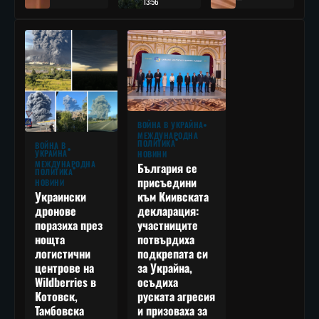
13:56
ВОЙНА В УКРАЙНА
МЕЖДУНАРОДНА
ПОЛИТИКА
ВОЙНА В
УКРАЙНА
НОВИНИ
МЕЖДУНАРОДНА
България се
ПОЛИТИКА
присъедини
НОВИНИ
към Киивската
Украински
декларация:
дронове
участниците
поразиха през
потвърдиха
нощта
подкрепата си
логистични
за Украйна,
центрове на
осъдиха
Wildberries в
руската агресия
Котовск,
и призоваха за
Тамбовска