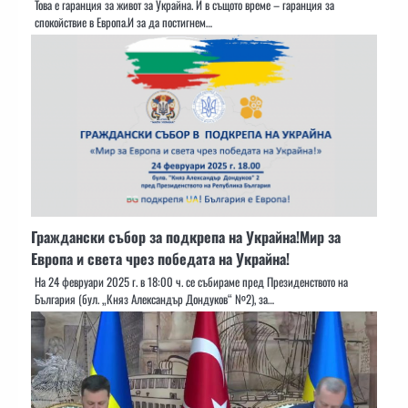
Това е гаранция за живот за Украйна. И в същото време – гаранция за
спокойствие в Европа.И за да постигнем…
Граждански събор за подкрепа на Украйна!Мир за
Европа и света чрез победата на Украйна!
На 24 февруари 2025 г. в 18:00 ч. се събираме пред Президенството на
България (бул. „Княз Александър Дондуков“ №2), за…