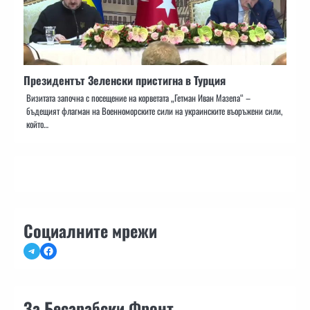
Президентът Зеленски пристигна в Турция
Визитата започна с посещение на корветата „Гетман Иван Мазепа“ –
бъдещият флагман на Военноморските сили на украинските въоръжени сили,
който…
Социалните мрежи
Telegram
Facebook
За Бесарабски Фронт