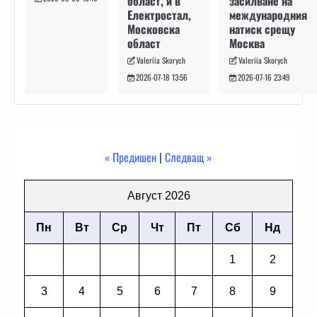
засилване на
област, и в
международния
Електростал,
натиск срещу
Московска
Москва
област
Valeriia Skorych
Valeriia Skorych
2026-07-16 23:49
2026-07-18 13:56
« Предишен
|
Следващ »
Август 2026
Пн
Вт
Ср
Чт
Пт
Сб
Нд
1
2
3
4
5
6
7
8
9