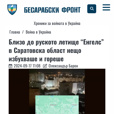
Skip
to
content
Хроники за войната в Украйна
Главна
Война в Украйна
Близо до руското летище “Енгелс”
в Саратовска област нещо
избухваше и гореше
2024-09-17 11:08
Олександър Барон