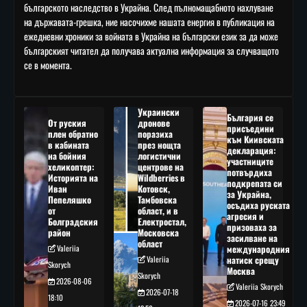
българското наследство в Украйна. След пълномащабното нахлуване
на държавата-грешка, ние насочихме нашата енергия в публикация на
ежедневни хроники за войната в Украйна на български език за да може
българският читател да получава актуална информация за случващото
се в момента.
Украински
България се
От руския
дронове
присъедини
плен обратно
поразиха
към Киивската
в кабината
през нощта
декларация:
на бойния
логистични
участниците
хеликоптер:
центрове на
потвърдиха
Историята на
Wildberries в
подкрепата си
Иван
Котовск,
за Украйна,
Пепеляшко
Тамбовска
осъдиха руската
от
област, и в
агресия и
Болградския
Електростал,
призоваха за
район
Московска
засилване на
област
Valeriia
международния
Valeriia
натиск срещу
Skorych
Москва
Skorych
2026-08-06
Valeriia Skorych
2026-07-18
18:10
2026-07-16 23:49