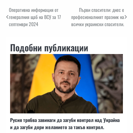
Навигация
Оперативна информация от
Първи спасители: днес е
генералния щаб на ВСУ за 17
професионалният празник на
септември 2024
всички украински спасители.
Подобни публикации
Русия трябва завинаги да загуби контрол над Украйна
и да загуби дори желанието за такъв контрол.