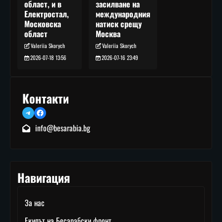
засилване на
област, и в
международния
Електростал,
натиск срещу
Московска
Москва
област
Valeriia Skorych
Valeriia Skorych
2026-07-16 23:49
2026-07-18 13:56
Контакти
Telegram
Facebook
info@besarabia.bg
Навигация
За нас
Екипът на Бесарабски фронт