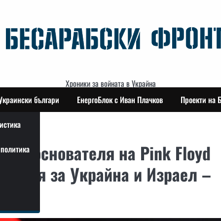
Хроники за войната в Украйна
Украински българи
ЕнергоБлок с Иван Плачков
Проекти на 
истика
с съоснователя на Pink Floyd
политика
вания за Украйна и Израел –