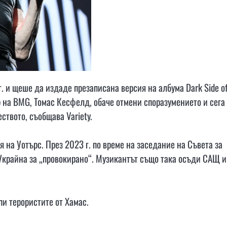
. и щеше да издаде презаписана версия на албума Dark Side o
р на BMG, Томас Кесфелд, обаче отмени споразумението и сега
ството, съобщава Variety.
на Уотърс. През 2023 г. по време на заседание на Съвета за
в Украйна за „провокирано“. Музикантът също така осъди САЩ и
и терористите от Хамас.