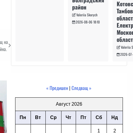
Котовс
район
Тамбо
Valeriia Skorych
област
2026-08-06 18:10
Електр
Моско
област
ощ на
Valeriia 
йна.
2026-07-
« Предишен
|
Следващ »
Август 2026
Пн
Вт
Ср
Чт
Пт
Сб
Нд
1
2