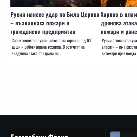
Русия нанесе удар по Била Церква
Харков в плам
– възникнаха пожари в
дронова атака
граждански предприятия
пожари и ран
Спасителните служби работят на терен с над 100
Русия отново атакув
души и роботизирана техника. В резултат на
апарати – има разру
въздушна атака от страна на…
октомври през нощта