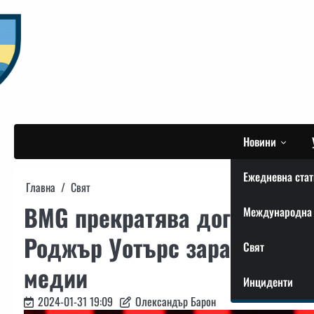
Skip
to
content
Новини
Ежедневна стат
Главна
Свят
BMG прекратява договора съ
Международна 
Роджър Уотърс заради изказ
Свят
медии
Инциденти
2024-01-31 19:09
Олександър Барон