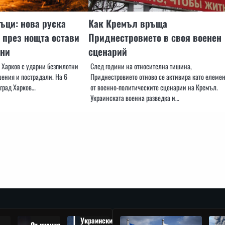
ъци: нова руска
Как Кремъл връща
 през нощта остави
Приднестровието в своя военен
ени
сценарий
а Харков с ударни безпилотни
След години на относителна тишина,
шения и пострадали. На 6
Приднестровието отново се активира като елемен
 град Харков…
от военно-политическите сценарии на Кремъл.
Украинската военна разведка и…
Украински
От руския