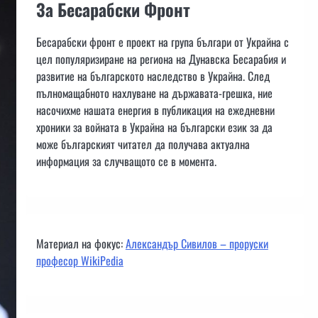
За Бесарабски Фронт
Бесарабски фронт е проект на група българи от Украйна с
цел популяризиране на региона на Дунавска Бесарабия и
развитие на българското наследство в Украйна. След
пълномащабното нахлуване на държавата-грешка, ние
насочихме нашата енергия в публикация на ежедневни
хроники за войната в Украйна на български език за да
може българският читател да получава актуална
информация за случващото се в момента.
Материал на фокус:
Александър Сивилов – проруски
професор WikiPedia