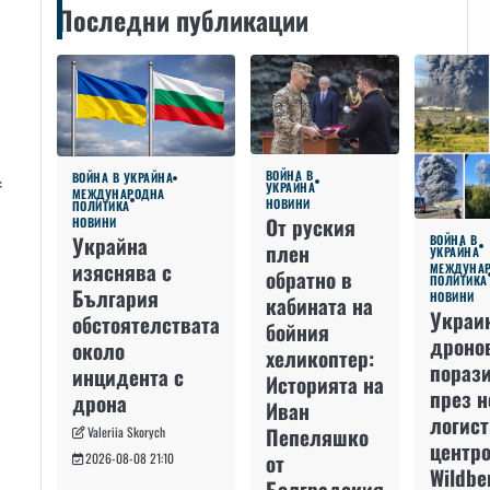
Последни публикации
ВОЙНА В
ВОЙНА В УКРАЙНА
f
УКРАЙНА
МЕЖДУНАРОДНА
НОВИНИ
ПОЛИТИКА
От руския
НОВИНИ
Украйна
ВОЙНА В
плен
УКРАЙНА
изяснява с
МЕЖДУНА
обратно в
ПОЛИТИКА
България
НОВИНИ
кабината на
Украи
обстоятелствата
бойния
дроно
около
хеликоптер:
пораз
инцидента с
Историята на
през 
дрона
Иван
логис
Пепеляшко
Valeriia Skorych
центро
от
2026-08-08 21:10
Wildbe
Болградския