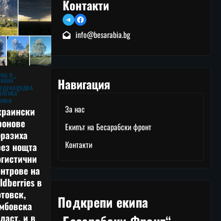
Контакти
Telegram
Facebook
info@besarabia.bg
ЙНА В
Навигация
РАЙНА
ЖДУНАРОДНА
ЛИТИКА
ВИНИ
За нас
краински
ронове
Екипът на Бесарабски фронт
оразиха
Контакти
рез нощта
огистични
нтрове на
ldberries в
товск,
Подкрепи екипа
амбовска
ласт, и в