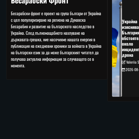
Бесарабски Фронт
Бесарабски фронт е проект на група българи от Украйна
с цел популяризиране на региона на Дунавска
Украйна
Бесарабия и развитие на българското наследство в
изяснява
Българи
Украйна. След пълномащабното нахлуване на
обстояте
държавата-грешка, ние насочихме нашата енергия в
около
публикация на ежедневни хроники за войната в Украйна
инциден
на български език за да може българският читател да
дрона
получава актуална информация за случващото се в
Valeriia 
момента.
2026-08-