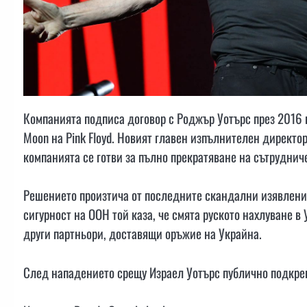
Компанията подписа договор с Роджър Уотърс през 2016 г
Moon на Pink Floyd. Новият главен изпълнителен директо
компанията се готви за пълно прекратяване на сътрудниче
Решението произтича от последните скандални изявления 
сигурност на ООН той каза, че смята руското нахлуване 
други партньори, доставящи оръжие на Украйна.
След нападението срещу Израел Уотърс публично подкреп