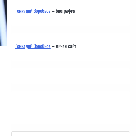
Геннадий Воробьов
– биография
Геннадий Воробьов
– личен сайт
Контакти