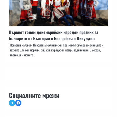
Първият голям декемврийски народен празник за
българите от България и Бесарабия е Никулден
Посветен на Свети Николай Мирликийски, празникът събира именниците и
техните близки, моряци, рибари, кираджии, ловци, воденичари, банкери,
търговци и момите…
Социалните мрежи
Telegram
Facebook