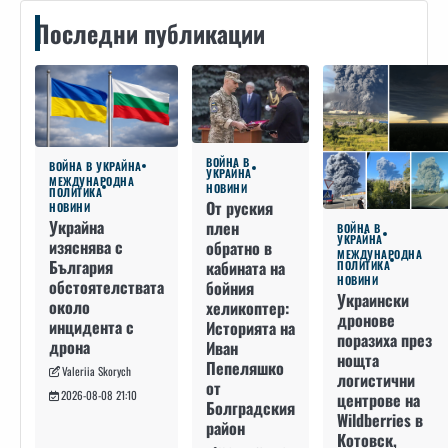
Последни публикации
ВОЙНА В
ВОЙНА В УКРАЙНА
УКРАЙНА
МЕЖДУНАРОДНА
НОВИНИ
ПОЛИТИКА
От руския
НОВИНИ
Украйна
плен
ВОЙНА В
УКРАЙНА
изяснява с
обратно в
МЕЖДУНАРОДНА
България
кабината на
ПОЛИТИКА
НОВИНИ
обстоятелствата
бойния
Украински
около
хеликоптер:
дронове
инцидента с
Историята на
поразиха през
дрона
Иван
нощта
Пепеляшко
Valeriia Skorych
логистични
от
2026-08-08 21:10
центрове на
Болградския
Wildberries в
район
Котовск,