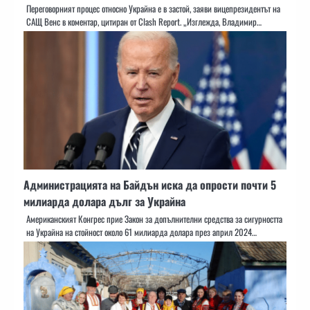
Переговорният процес относно Украйна е в застой, заяви вицепрезидентът на
САЩ Венс в коментар, цитиран от Clash Report. „Изглежда, Владимир…
Администрацията на Байдън иска да опрости почти 5
милиарда долара дълг за Украйна
Американският Конгрес прие Закон за допълнителни средства за сигурността
на Украйна на стойност около 61 милиарда долара през април 2024…