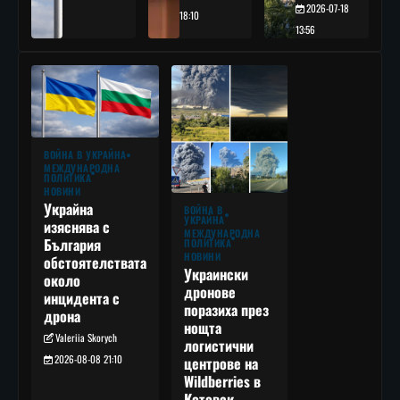
2026-07-18
18:10
13:56
ВОЙНА В УКРАЙНА
МЕЖДУНАРОДНА
ПОЛИТИКА
НОВИНИ
Украйна
ВОЙНА В
УКРАЙНА
изяснява с
МЕЖДУНАРОДНА
България
ПОЛИТИКА
НОВИНИ
обстоятелствата
Украински
около
дронове
инцидента с
поразиха през
дрона
нощта
Valeriia Skorych
логистични
2026-08-08 21:10
центрове на
Wildberries в
Котовск,