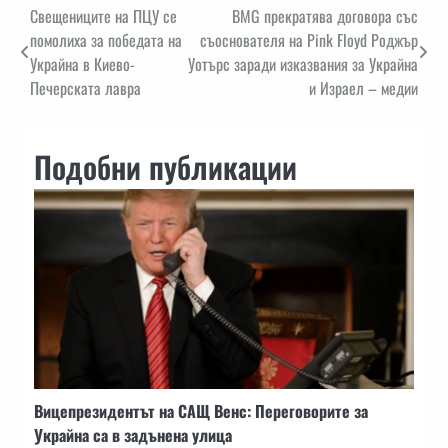
Навигация
Свещениците на ПЦУ се
BMG прекратява договора със
помолиха за победата на
съоснователя на Pink Floyd Роджър
Украйна в Киево-
Уотърс заради изказвания за Украйна
Печерската лавра
и Израел – медии
Подобни публикации
Вицепрезидентът на САЩ Венс: Переговорите за
Украйна са в задънена улица