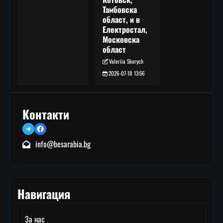
Тамбовска
област, и в
Електростал,
Московска
област
Valeriia Skorych
2026-07-18 13:56
Контакти
Telegram
Facebook
info@besarabia.bg
Навигация
За нас