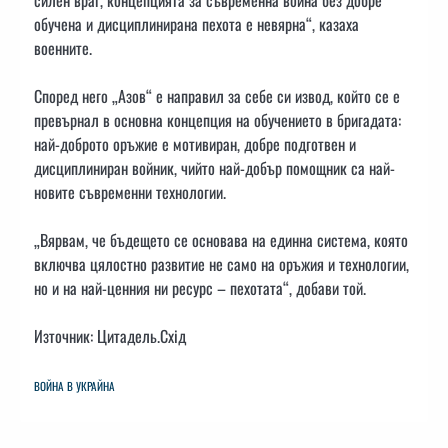
обучена и дисциплинирана пехота е невярна“, казаха
военните.
Според него „Азов“ е направил за себе си извод, който се е
превърнал в основна концепция на обучението в бригадата:
най-доброто оръжие е мотивиран, добре подготвен и
дисциплиниран войник, чийто най-добър помощник са най-
новите съвременни технологии.
„Вярвам, че бъдещето се основава на единна система, която
включва цялостно развитие не само на оръжия и технологии,
но и на най-ценния ни ресурс – пехотата“, добави той.
Източник: Цитадель.Схід
ВОЙНА В УКРАЙНА