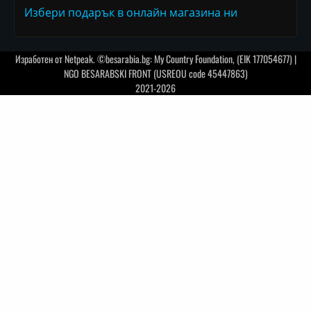
Избери подарък в онлайн магазина ни
Изработен от
Netpeak
. ©besarabia.bg: My Country Foundation, (EIK 177054677) |
NGO BESARABSKI FRONT (USREOU code 45447863)
2021-2026