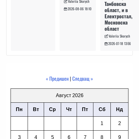
Valeriia Skorych
Тамбовска
област, и в
2026-08-06 18:10
Електростал,
Московска
област
Valeriia Skorych
2026-07-18 13:56
« Предишен
|
Следващ »
Август 2026
Пн
Вт
Ср
Чт
Пт
Сб
Нд
1
2
3
4
5
6
7
8
9