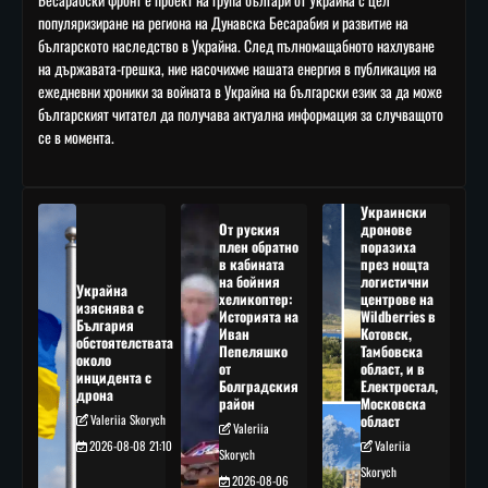
популяризиране на региона на Дунавска Бесарабия и развитие на
българското наследство в Украйна. След пълномащабното нахлуване
на държавата-грешка, ние насочихме нашата енергия в публикация на
ежедневни хроники за войната в Украйна на български език за да може
българският читател да получава актуална информация за случващото
се в момента.
Украински
От руския
дронове
плен обратно
поразиха
в кабината
през нощта
на бойния
логистични
Украйна
хеликоптер:
центрове на
изяснява с
Историята на
Wildberries в
България
Иван
Котовск,
обстоятелствата
Пепеляшко
Тамбовска
около
от
област, и в
инцидента с
Болградския
Електростал,
дрона
район
Московска
Valeriia Skorych
област
Valeriia
2026-08-08 21:10
Valeriia
Skorych
Skorych
2026-08-06