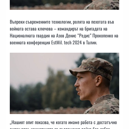
Въпреки съвременните технологии, ролята на пехотата във
войната остава ключова – командирът на бригадата на
Националната гвардия на Азов Денис “Редис” Прокопенко на
военната конференция EstMil. tech 2024 в Талин.
„Нашият опит показва, че когато имаме работа с достатъчно
силен враг, концепцията за съвременна война без добре