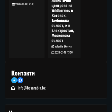
логистични
2026-08-08 21:10
центрове на
Wildberries в
Котовск,
Тамбовска
област, и в
Електростал,
Московска
област
Valeriia Skorych
2026-07-18 13:56
Контакти
Telegram
Facebook
info@besarabia.bg