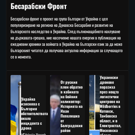
Бесарабски Фронт
Бесарабски фронт е проект на група българи от Украйна с цел
популяризиране на региона на Дунавска Бесарабия и развитие на
българското наследство в Украйна. След пълномащабното нахлуване
на държавата-грешка, ние насочихме нашата енергия в публикация на
ежедневни хроники за войната в Украйна на български език за да може
българският читател да получава актуална информация за случващото
се в момента.
Украински
От руския
дронове
плен обратно
поразиха
в кабината
през нощта
на бойния
логистични
Украйна
хеликоптер:
центрове на
изяснява с
Историята на
Wildberries в
България
Иван
Котовск,
обстоятелствата
Пепеляшко
Тамбовска
около
от
област, и в
инцидента с
Болградския
Електростал,
дрона
район
Московска
Valeriia Skorych