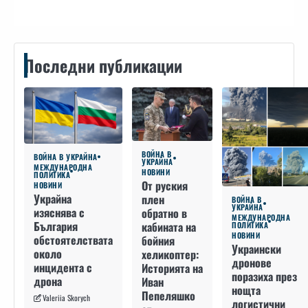
Последни публикации
ВОЙНА В
ВОЙНА В УКРАЙНА
УКРАЙНА
МЕЖДУНАРОДНА
НОВИНИ
ПОЛИТИКА
От руския
НОВИНИ
Украйна
плен
ВОЙНА В
УКРАЙНА
изяснява с
обратно в
МЕЖДУНАРОДНА
България
кабината на
ПОЛИТИКА
НОВИНИ
обстоятелствата
бойния
Украински
около
хеликоптер:
дронове
инцидента с
Историята на
поразиха през
дрона
Иван
нощта
Пепеляшко
Valeriia Skorych
логистични