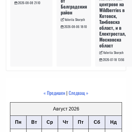
от
2026-08-08 21:10
центрове на
Болградския
Wildberries в
район
Котовск,
Valeriia Skorych
Тамбовска
област, и в
2026-08-06 18:10
Електростал,
Московска
област
Valeriia Skorych
2026-07-18 13:56
« Предишен
|
Следващ »
Август 2026
Пн
Вт
Ср
Чт
Пт
Сб
Нд