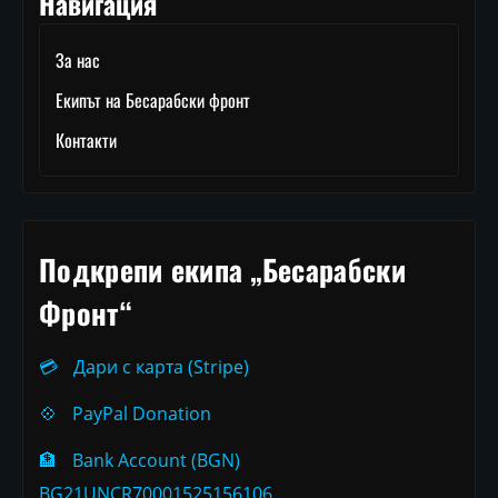
Навигация
За нас
Екипът на Бесарабски фронт
Контакти
Подкрепи екипа „Бесарабски
Фронт“
💳
Дари с карта (Stripe)
💠
PayPal Donation
🏦
Bank Account (BGN)
BG21UNCR70001525156106