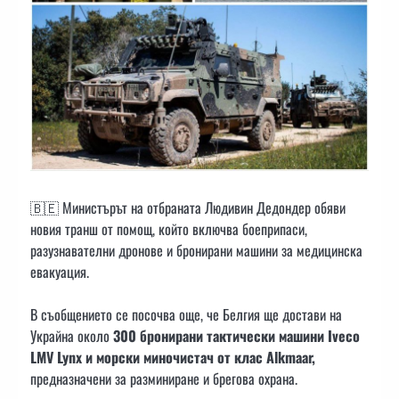
🇧🇪 Министърът на отбраната Людивин Дедондер обяви
новия транш от помощ, който включва боеприпаси,
разузнавателни дронове и бронирани машини за медицинска
евакуация.
В съобщението се посочва още, че Белгия ще достави на
Украйна около
300 бронирани тактически машини Iveco
LMV Lynx и морски миночистач от клас Alkmaar,
предназначени за разминиране и брегова охрана.