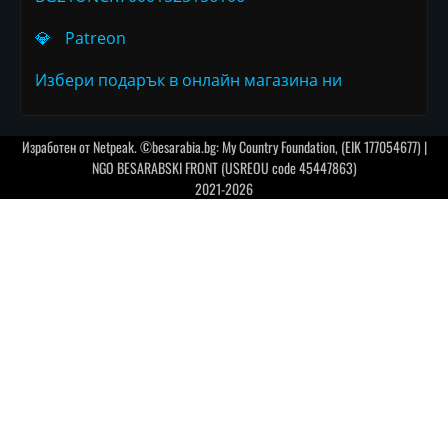
💎
Patreon
Избери подарък в онлайн магазина ни
Изработен от
Netpeak
. ©besarabia.bg: My Country Foundation, (EIK 177054677) |
NGO BESARABSKI FRONT (USREOU code 45447863)
2021-2026