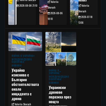
област
Valeriia
2026-08-08 21:10
Valeriia
Skorych
Skorych
2026-08-06
2026-07-18
18:10
13:56
ВОЙНА В УКРАЙНА
МЕЖДУНАРОДНА
ПОЛИТИКА
НОВИНИ
Украйна
ВОЙНА В
УКРАЙНА
изяснява с
МЕЖДУНАРОДНА
България
ПОЛИТИКА
НОВИНИ
обстоятелствата
Украински
около
дронове
инцидента с
поразиха през
дрона
нощта
Valeriia Skorych