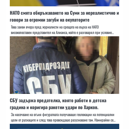
НАТО смята обкръжаването на Суми за нереалистично и
говори за огромни загуби на окупаторите
Това заяви вчера пред журналисти на срещата на върха на НАТО
високопоставен представител на Алианса, който е разговарял при условие…
СБУ задържа предателка, която работи в детска
градина и коригира ракетни удари по Харков.
За насочване на огъня фигуратката получаваше геолокации на потенциални
цели от руснаците и след това провеждаше разузнаване там. Намирайки се…