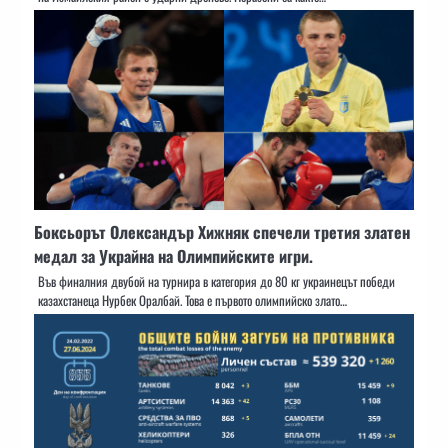
Боксьорът Олександър Хижняк спечели третия златен
медал за Украйна на Олимпийските игри.
Във финалния двубой на турнира в категория до 80 кг украинецът победи
казахстанеца Нурбек Оралбай. Това е първото олимпийско злато…