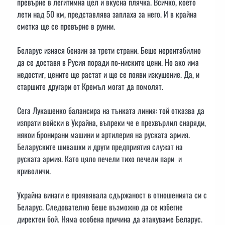
превърне в легитимна цел и вкусна плячка. Всичко, което
лети над 50 км, представлява заплаха за него. И в крайна
сметка ще се превърне в руини.
Беларус изнася бензин за трети страни. Беше нерентабилно
да се доставя в Русия поради по-ниските цени. Но ако има
недостиг, цените ще растат и ще се появи изкушение. Да, и
старшите другари от Кремъл могат да помолят.
Сега Лукашенко балансира на тънката линия: той отказва да
изпрати войски в Украйна, въпреки че е прехвърлил снаряди,
някои бронирани машини и артилерия на руската армия.
Беларуските шивашки и други предприятия служат на
руската армия. Като цяло печели тихо печели пари и
криволичи.
Украйна винаги е проявявала сдържаност в отношенията си с
Беларус. Следователно беше възможно да се избегне
директен бой. Няма особена причина да атакуваме Беларус.