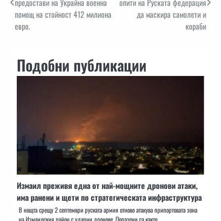
предостави на Украйна военна
опити на Руската федерация
помощ на стойност 412 милиона
да маскира самолети и
евро.
кораби
Подобни публикации
Измаил преживя една от най-мощните дронови атаки,
има ранени и щети по стратегическата инфраструктура
В нощта срещу 2 септември руската армия отново атакува припортовата зона
на Измаилския район с ударни дронове. Поразени са както…