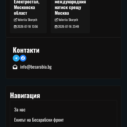
международния
Електростал,
натиск срещу
Московска
Москва
област
Valeriia Skorych
Valeriia Skorych
2026-07-16 23:49
2026-07-18 13:56
Контакти
Telegram
Facebook
info@besarabia.bg
Навигация
За нас
Екипът на Бесарабски фронт