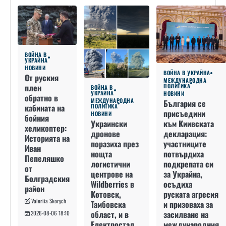
ВОЙНА В
УКРАЙНА
НОВИНИ
ВОЙНА В УКРАЙНА
От руския
МЕЖДУНАРОДНА
плен
ПОЛИТИКА
ВОЙНА В
УКРАЙНА
НОВИНИ
обратно в
МЕЖДУНАРОДНА
България се
кабината на
ПОЛИТИКА
присъедини
НОВИНИ
бойния
към Киивската
Украински
хеликоптер:
декларация:
дронове
Историята на
участниците
поразиха през
Иван
потвърдиха
нощта
Пепеляшко
подкрепата си
логистични
от
за Украйна,
центрове на
Болградския
осъдиха
Wildberries в
район
руската агресия
Котовск,
Valeriia Skorych
и призоваха за
Тамбовска
засилване на
област, и в
2026-08-06 18:10
международния
Електростал,