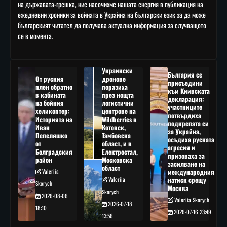
на държавата-грешка, ние насочихме нашата енергия в публикация на
ежедневни хроники за войната в Украйна на български език за да може
българският читател да получава актуална информация за случващото
се в момента.
Украински
България се
От руския
дронове
присъедини
плен обратно
поразиха
към Киивската
в кабината
през нощта
декларация:
на бойния
логистични
участниците
хеликоптер:
центрове на
потвърдиха
Историята на
Wildberries в
подкрепата си
Иван
Котовск,
за Украйна,
Пепеляшко
Тамбовска
осъдиха руската
от
област, и в
агресия и
Болградския
Електростал,
призоваха за
район
Московска
засилване на
област
Valeriia
международния
Valeriia
натиск срещу
Skorych
Москва
Skorych
2026-08-06
Valeriia Skorych
2026-07-18
18:10
2026-07-16 23:49
13:56