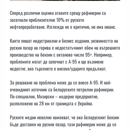
Според различни оценки атаките срещу рафинерии са
засегнали приблизително 10% от руското
нефтопреработване. Изглежда не е критично, но има нюанс.
Както пишат индустриални и бизнес издания, уязвимостта на
руския пазар на горива е недостатъчният обем на вътрешното
производство на бензин с октаново число 95+. Например,
проблемите могат да започнат с A-95 и ще възникне
недостиг, ако търсенето е високо/ударите продължат.
За решаване на проблема може да се внесе А-95. И най-
очевидният източник са беларуските петролни рафинерии.
По-специално, Мозирски – модерно предприятие,
разположено на 28 км от границата с Украйна.
Руските медии неволно намекват, че ако беларуският бензин
бъде доставен на руския пазар, тази рафинерия може да се