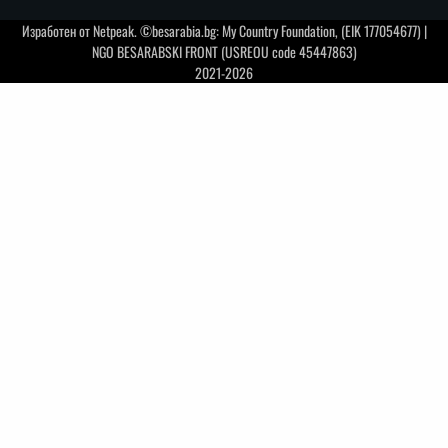
Изработен от
Netpeak
. ©besarabia.bg: My Country Foundation, (EIK 177054677) |
NGO BESARABSKI FRONT (USREOU code 45447863)
2021-2026