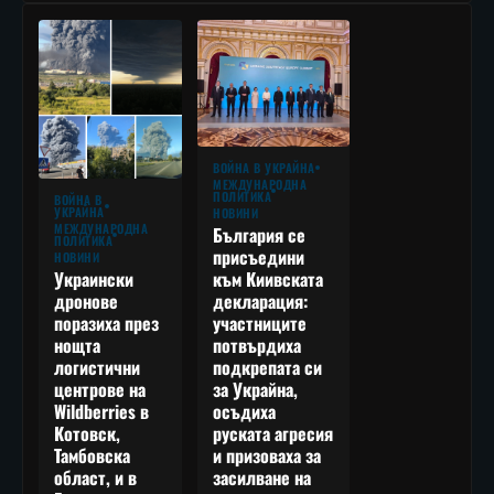
ВОЙНА В УКРАЙНА
МЕЖДУНАРОДНА
ПОЛИТИКА
ВОЙНА В
УКРАЙНА
НОВИНИ
МЕЖДУНАРОДНА
България се
ПОЛИТИКА
присъедини
НОВИНИ
към Киивската
Украински
декларация:
дронове
участниците
поразиха през
потвърдиха
нощта
подкрепата си
логистични
за Украйна,
центрове на
осъдиха
Wildberries в
руската агресия
Котовск,
и призоваха за
Тамбовска
засилване на
област, и в