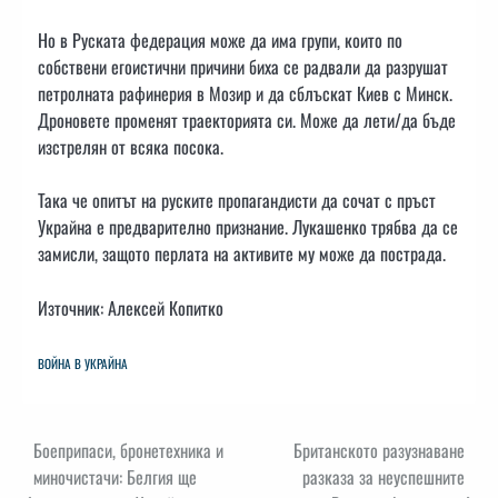
Но в Руската федерация може да има групи, които по
собствени егоистични причини биха се радвали да разрушат
петролната рафинерия в Мозир и да сблъскат Киев с Минск.
Дроновете променят траекторията си. Може да лети/да бъде
изстрелян от всяка посока.
Така че опитът на руските пропагандисти да сочат с пръст
Украйна е предварително признание. Лукашенко трябва да се
замисли, защото перлата на активите му може да пострада.
Източник: Алексей Копитко
ВОЙНА В УКРАЙНА
Навигация
Боеприпаси, бронетехника и
​​Британското разузнаване
миночистачи: Белгия ще
разказа за неуспешните