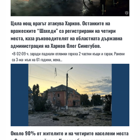
Цяла нощ врагът атакува Харков. Останките на
вражеските “Шахеди” са регистрирани на четири
места, каза ръководителят на областната държавна
администрация на Харков Олег Синегубов.
▪️В 02:09 ч. заради паднали отломки горяха 2 частни къщи и гараж. Ранени
са 3-ма: мъж на 61 години, жена…
Около 90% от жителите и на четирите населени места