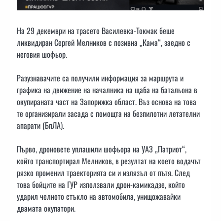
На 29 декември на трасето Василевка-Токмак беше
ликвидиран Сергей Мелников с позивна „Кама“, заедно с
неговия шофьор.
Разузнавачите са получили информация за маршрута и
графика на движение на началника на щаба на батальона в
окупираната част на Запорижка област. Въз основа на това
те организирали засада с помощта на безпилотни летателни
апарати (БпЛА).
Първо, дроновете уплашили шофьора на УАЗ „Патриот“,
който транспортирал Мелников, в резултат на което водачът
рязко променил траекторията си и излязъл от пътя. След
това бойците на ГУР използвали дрон-камикадзе, който
ударил челното стъкло на автомобила, унищожавайки
двамата окупатори.