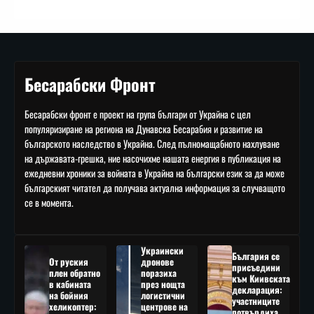
Бесарабски Фронт
Бесарабски фронт е проект на група българи от Украйна с цел
популяризиране на региона на Дунавска Бесарабия и развитие на
българското наследство в Украйна. След пълномащабното нахлуване
на държавата-грешка, ние насочихме нашата енергия в публикация на
ежедневни хроники за войната в Украйна на български език за да може
българският читател да получава актуална информация за случващото
се в момента.
Украински
България се
От руския
дронове
присъедини
плен обратно
поразиха
към Киивската
в кабината
през нощта
декларация:
на бойния
логистични
участниците
хеликоптер:
центрове на
потвърдиха