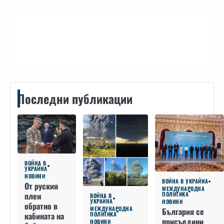
Контакти
Последни публикации
ВОЙНА В
УКРАЙНА
НОВИНИ
ВОЙНА В УКРАЙНА
От руския
МЕЖДУНАРОДНА
плен
ПОЛИТИКА
ВОЙНА В
УКРАЙНА
НОВИНИ
обратно в
МЕЖДУНАРОДНА
България се
кабината на
ПОЛИТИКА
присъедини
НОВИНИ