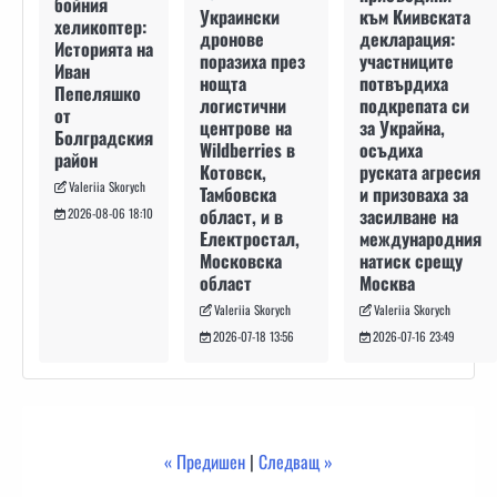
бойния
към Киивската
Украински
хеликоптер:
декларация:
дронове
Историята на
участниците
поразиха през
Иван
потвърдиха
нощта
Пепеляшко
подкрепата си
логистични
от
за Украйна,
центрове на
Болградския
осъдиха
Wildberries в
район
руската агресия
Котовск,
Valeriia Skorych
и призоваха за
Тамбовска
засилване на
област, и в
2026-08-06 18:10
международния
Електростал,
натиск срещу
Московска
Москва
област
Valeriia Skorych
Valeriia Skorych
2026-07-16 23:49
2026-07-18 13:56
« Предишен
|
Следващ »