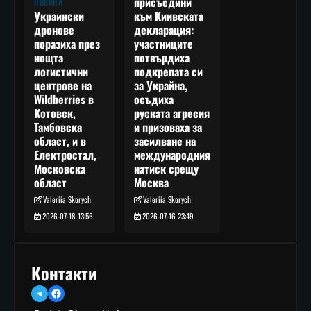
присъедини
НОВИНИ
към Киивската
Украински
декларация:
дронове
участниците
поразиха през
потвърдиха
нощта
подкрепата си
логистични
за Украйна,
центрове на
осъдиха
Wildberries в
руската агресия
Котовск,
и призоваха за
Тамбовска
засилване на
област, и в
международния
Електростал,
натиск срещу
Московска
Москва
област
Valeriia Skorych
Valeriia Skorych
2026-07-16 23:49
2026-07-18 13:56
Контакти
Telegram
Facebook