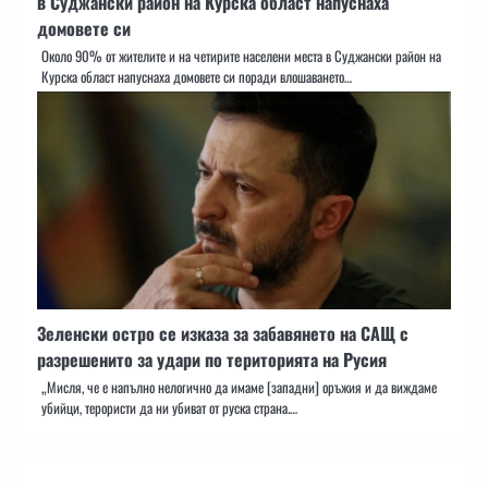
в Суджански район на Курска област напуснаха
домовете си
Около 90% от жителите и на четирите населени места в Суджански район на
Курска област напуснаха домовете си поради влошаването…
Зеленски остро се изказа за забавянето на САЩ с
разрешенито за удари по територията на Русия
„Мисля, че е напълно нелогично да имаме [западни] оръжия и да виждаме
убийци, терористи да ни убиват от руска страна.…