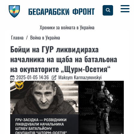
Skip
to
content
Хроники за войната в Украйна
Главна
Война в Украйна
Бойци на ГУР ликвидираха
началника на щаба на батальона
на окупаторите „Щурм-Осетия“
2025-01-05 14:36
Maksym Karmazynovskyi