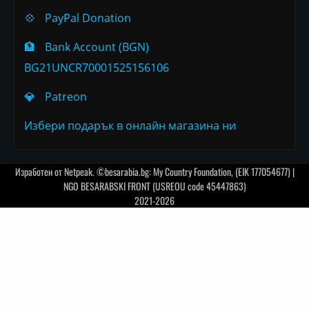
💠
PayPal Donation
🏦
Bank Account (BGN)
BG21UNCR70001525156106
💎
Patreon
Избери подарък в онлайн магазина ни
Изработен от
Netpeak
. ©besarabia.bg: My Country Foundation, (EIK 177054677) |
NGO BESARABSKI FRONT (USREOU code 45447863)
2021-2026