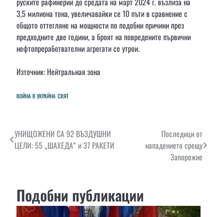
руските рафинерии до средата на март 2024 г. възлиза на
3,5 милиона тона, увеличавайки се 10 пъти в сравнение с
общото оттегляне на мощности по подобни причини през
предходните две години, а броят на повредените първични
нефтопреработвателни агрегати се утрои.
Източник: Нейтральная зона
ВОЙНА В УКРАЙНА
СВЯТ
Навигация
УНИЩОЖЕНИ СА 92 ВЪЗДУШНИ
Последици от
ЦЕЛИ: 55 „ШАХЕДА“ и 37 РАКЕТИ
нападението срещу
Запорожие
Подобни публикации