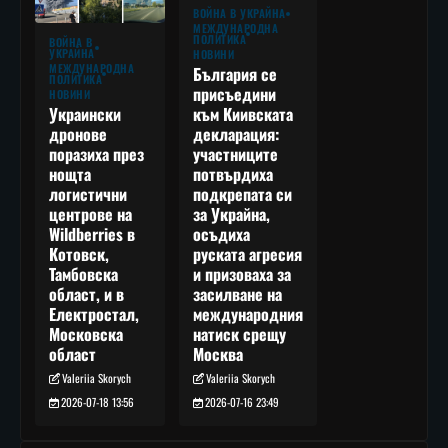
ВОЙНА В УКРАЙНА
МЕЖДУНАРОДНА
ПОЛИТИКА
ВОЙНА В
УКРАЙНА
НОВИНИ
МЕЖДУНАРОДНА
България се
ПОЛИТИКА
присъедини
НОВИНИ
към Киивската
Украински
декларация:
дронове
участниците
поразиха през
потвърдиха
нощта
подкрепата си
логистични
за Украйна,
центрове на
осъдиха
Wildberries в
руската агресия
Котовск,
и призоваха за
Тамбовска
засилване на
област, и в
международния
Електростал,
натиск срещу
Московска
Москва
област
Valeriia Skorych
Valeriia Skorych
2026-07-16 23:49
2026-07-18 13:56