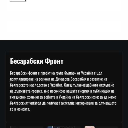
Бесарабски Фронт
Бесарабски фронт е проект на група българи от Украйна с цел
популяризиране на региона на Дунавска Бесарабия и развитие на
българското наследство в Украйна. След пълномащабното нахлуване
на държавата-грешка, ние насочихме нашата енергия в публикация на
ежедневни хроники за войната в Украйна на български език за да може
българският читател да получава актуална информация за случващото
се в момента.