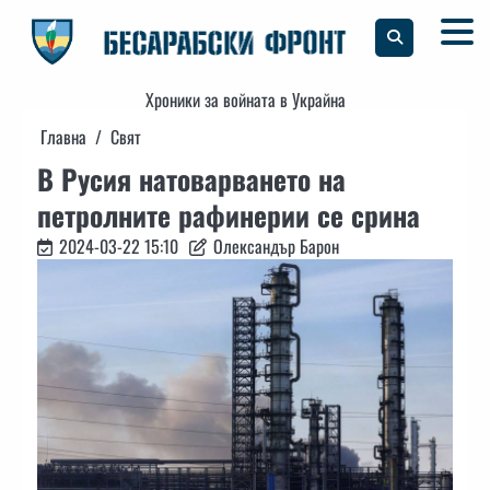
Skip
to
content
Хроники за войната в Украйна
Главна
Свят
В Русия натоварването на
петролните рафинерии се срина
2024-03-22 15:10
Олександър Барон