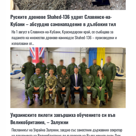
Руските дронове Shahed-136 удрят Славянск-на-
Кубани – абсурдно самонападение в дълбокия тил
На 1 август в Славянск-на-Кубани, Краснодарски край, се съобщава за
падането на множество дронове-камикадзе Shahed-136 – произведени и
използвани от…
Украинските пилоти завършиха обучението си във
Великобритания, – Залужни
Посланикът на Украйна Залужни, заедно със заместник-държавния секретар
на парламента на Великобритания по въпросите на Въоръжените сили Люк