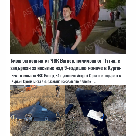
Бивш затворник от ЧВК Вагнер, помилван от Путин, е
задържан за насилие над 9-годишно момиче в Курган
Бивш наемник от ЧВК Вагнер, 34-годишният Андрей Фролов, е задържан в
Курган. Срещу мъжа е образувано наказателно дело по ч.…