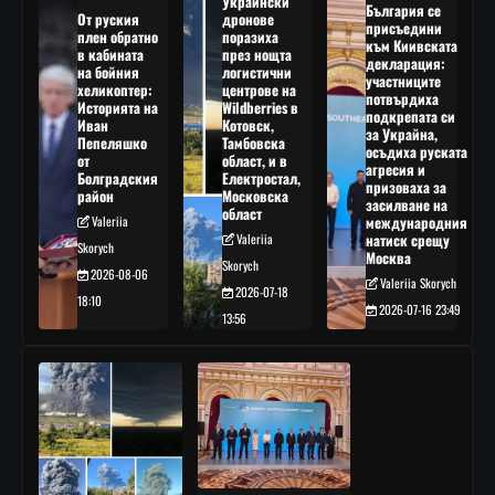
Украински
България се
От руския
дронове
присъедини
плен обратно
поразиха
към Киивската
в кабината
през нощта
декларация:
на бойния
логистични
участниците
хеликоптер:
центрове на
потвърдиха
Историята на
Wildberries в
подкрепата си
Иван
Котовск,
за Украйна,
Пепеляшко
Тамбовска
осъдиха руската
от
област, и в
агресия и
Болградския
Електростал,
призоваха за
район
Московска
засилване на
област
Valeriia
международния
Valeriia
натиск срещу
Skorych
Москва
Skorych
2026-08-06
Valeriia Skorych
2026-07-18
18:10
2026-07-16 23:49
13:56