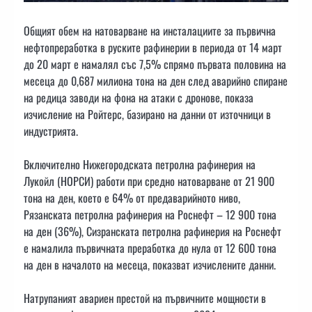
Общият обем на натоварване на инсталациите за първична
нефтопреработка в руските рафинерии в периода от 14 март
до 20 март е намалял със 7,5% спрямо първата половина на
месеца до 0,687 милиона тона на ден след аварийно спиране
на редица заводи на фона на атаки с дронове, показа
изчисление на Ройтерс, базирано на данни от източници в
индустрията.
Включително Нижегородската петролна рафинерия на
Лукойл (НОРСИ) работи при средно натоварване от 21 900
тона на ден, което е 64% от предаварийното ниво,
Рязанската петролна рафинерия на Роснефт – 12 900 тона
на ден (36%), Сизранската петролна рафинерия на Роснефт
е намалила първичната преработка до нула от 12 600 тона
на ден в началото на месеца, показват изчислените данни.
Натрупаният авариен престой на първичните мощности в