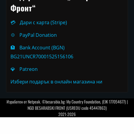
Фронт“
💳
Дари с карта (Stripe)
💠
PayPal Donation
🏦
Bank Account (BGN)
BG21UNCR70001525156106
💎
Patreon
Избери подарък в онлайн магазина ни
Изработен от
Netpeak
. ©besarabia.bg: My Country Foundation, (EIK 177054677) |
NGO BESARABSKI FRONT (USREOU code 45447863)
2021-2026