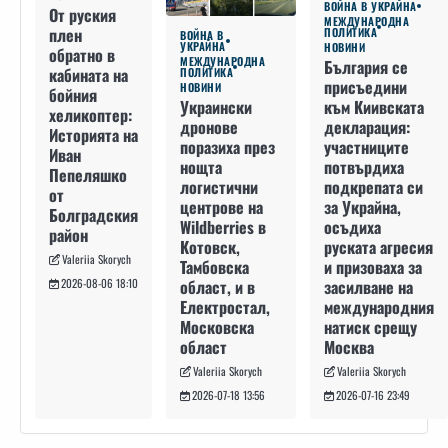
ВОЙНА В УКРАЙНА
От руския
МЕЖДУНАРОДНА
плен
ПОЛИТИКА
ВОЙНА В
УКРАЙНА
НОВИНИ
обратно в
МЕЖДУНАРОДНА
България се
кабината на
ПОЛИТИКА
присъедини
НОВИНИ
бойния
към Киивската
Украински
хеликоптер:
декларация:
дронове
Историята на
участниците
поразиха през
Иван
потвърдиха
нощта
Пепеляшко
подкрепата си
логистични
от
за Украйна,
центрове на
Болградския
осъдиха
Wildberries в
район
руската агресия
Котовск,
Valeriia Skorych
и призоваха за
Тамбовска
засилване на
област, и в
2026-08-06 18:10
международния
Електростал,
натиск срещу
Московска
Москва
област
Valeriia Skorych
Valeriia Skorych
2026-07-16 23:49
2026-07-18 13:56