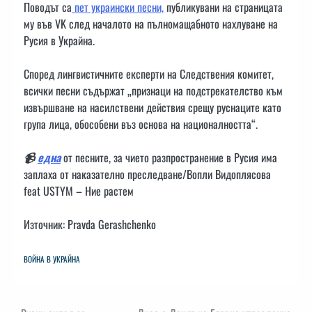
Поводът са
пет украински песни,
публикувани на страницата
му във VK след началото на пълномащабното нахлуване на
Русия в Украйна.
Според лингвистичните експерти на Следствения комитет,
всички песни съдържат „признаци на подстрекателство към
извършване на насилствени действия срещу руснаците като
група лица, обособени въз основа на националността“.
📹
една
от песните, за чието разпространение в Русия има
заплаха от наказателно преследване/Вопли Видоплясова
feat USTYM – Ние растем
Източник: Pravda Gerashchenko
ВОЙНА В УКРАЙНА