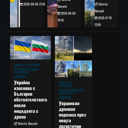
2026-08-08 21:10
Valeriia
Skorych
Skorych
2026-08-06
2026-07-18
18:10
13:56
ВОЙНА В УКРАЙНА
МЕЖДУНАРОДНА
ПОЛИТИКА
НОВИНИ
Украйна
ВОЙНА В
УКРАЙНА
изяснява с
МЕЖДУНАРОДНА
България
ПОЛИТИКА
НОВИНИ
обстоятелствата
Украински
около
дронове
инцидента с
поразиха през
дрона
нощта
Valeriia Skorych
логистични