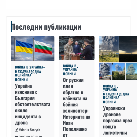
Последни публикации
ВОЙНА В
ВОЙНА В УКРАЙНА
УКРАЙНА
МЕЖДУНАРОДНА
НОВИНИ
ПОЛИТИКА
От руския
НОВИНИ
Украйна
плен
ВОЙНА В
УКРАЙНА
изяснява с
обратно в
МЕЖДУНАРОДНА
България
кабината на
ПОЛИТИКА
НОВИНИ
обстоятелствата
бойния
Украински
около
хеликоптер:
дронове
инцидента с
Историята на
поразиха през
дрона
Иван
нощта
Пепеляшко
Valeriia Skorych
логистични
от