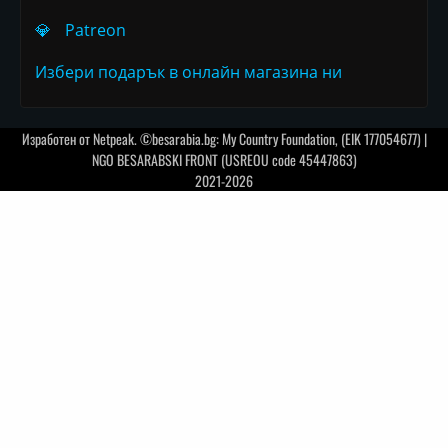
💎
Patreon
Избери подарък в онлайн магазина ни
Изработен от
Netpeak
. ©besarabia.bg: My Country Foundation, (EIK 177054677) |
NGO BESARABSKI FRONT (USREOU code 45447863)
2021-2026