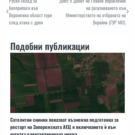
Навигация
Руски склад за
Днес е Денят на Главно управление
боеприпаси във
на разузнаването към
Воронежка област гори
Министерството на отбраната на
след атака с дрон
Украйна (ГУР МО).
Подобни публикации
Сателитни снимки показват възможна подготовка за
рестарт на Запорожската АЕЦ и включването ѝ към
руската електропреносна мрежа