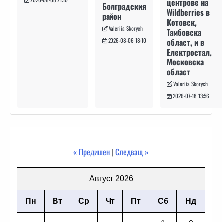
2026-08-08 21:10
центрове на
Болградския
Wildberries в
район
Котовск,
Valeriia Skorych
Тамбовска
област, и в
2026-08-06 18:10
Електростал,
Московска
област
Valeriia Skorych
2026-07-18 13:56
« Предишен
|
Следващ »
Август 2026
Пн
Вт
Ср
Чт
Пт
Сб
Нд