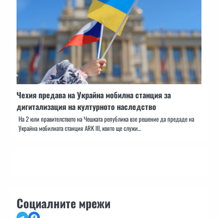
Чехия предава на Украйна мобилна станция за
дигитализация на културното наследство
На 2 юли правителството на Чешката република взе решение да предаде на
Украйна мобилната станция ARK III, която ще служи…
Социалните мрежи
Telegram
Facebook