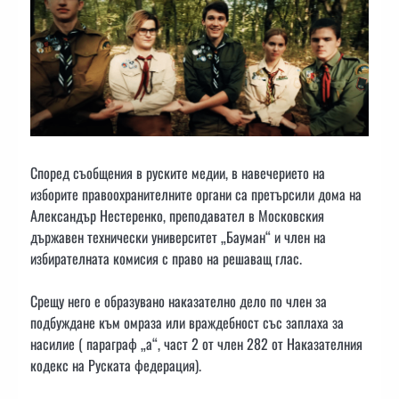
Според съобщения в руските медии, в навечерието на
изборите правоохранителните органи са претърсили дома на
Александър Нестеренко, преподавател в Московския
държавен технически университет „Бауман“ и член на
избирателната комисия с право на решаващ глас.
Срещу него е образувано наказателно дело по член за
подбуждане към омраза или враждебност със заплаха за
насилие ( параграф „а“, част 2 от член 282 от Наказателния
кодекс на Руската федерация).