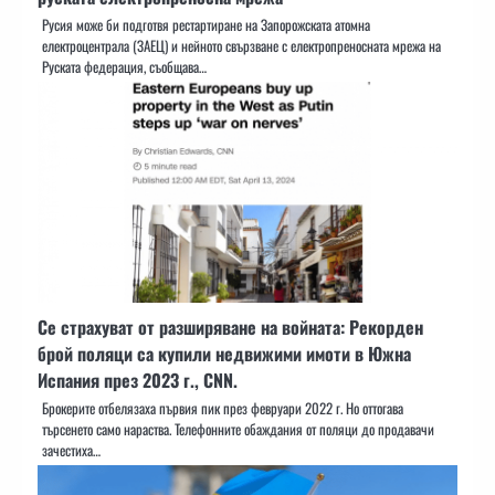
Русия може би подготвя рестартиране на Запорожската атомна
електроцентрала (ЗАЕЦ) и нейното свързване с електропреносната мрежа на
Руската федерация, съобщава…
Се страхуват от разширяване на войната: Рекорден
брой поляци са купили недвижими имоти в Южна
Испания през 2023 г., CNN.
Брокерите отбелязаха първия пик през февруари 2022 г. Но оттогава
търсенето само нараства. Телефонните обаждания от поляци до продавачи
зачестиха…