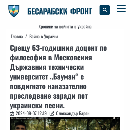
Skip
to
content
Хроники за войната в Украйна
Главна
Война в Украйна
Срещу 63-годишния доцент по
философия в Московския
Държавния технически
университет „Бауман“ е
повдигнато наказателно
преследване заради пет
украински песни.
2024-09-07 12:19
Олександър Барон