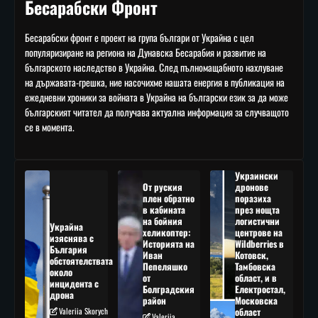
Бесарабски Фронт
Бесарабски фронт е проект на група българи от Украйна с цел
популяризиране на региона на Дунавска Бесарабия и развитие на
българското наследство в Украйна. След пълномащабното нахлуване
на държавата-грешка, ние насочихме нашата енергия в публикация на
ежедневни хроники за войната в Украйна на български език за да може
българският читател да получава актуална информация за случващото
се в момента.
Украински
От руския
дронове
плен обратно
поразиха
в кабината
през нощта
на бойния
логистични
Украйна
хеликоптер:
центрове на
изяснява с
Историята на
Wildberries в
България
Иван
Котовск,
обстоятелствата
Пепеляшко
Тамбовска
около
от
област, и в
инцидента с
Болградския
Електростал,
дрона
район
Московска
Valeriia Skorych
област
Valeriia