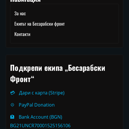
За нас
Екипът на Бесарабски фронт
Контакти
Подкрепи екипа „Бесарабски
Фронт“
💳
Дари с карта (Stripe)
💠
PayPal Donation
🏦
Bank Account (BGN)
BG21UNCR70001525156106