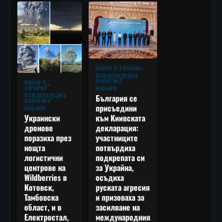
ВОЙНА В УКРАЙНА
МЕЖДУНАРОДНА
ПОЛИТИКА
ВОЙНА В
УКРАЙНА
НОВИНИ
МЕЖДУНАРОДНА
България се
ПОЛИТИКА
присъедини
НОВИНИ
към Киивската
Украински
декларация:
дронове
участниците
поразиха през
потвърдиха
нощта
подкрепата си
логистични
за Украйна,
центрове на
осъдиха
Wildberries в
руската агресия
Котовск,
и призоваха за
Тамбовска
засилване на
област, и в
международния
Електростал,