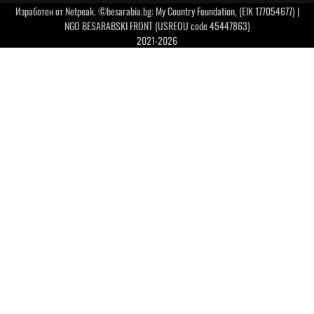
Изработен от
Netpeak
. ©besarabia.bg: My Country Foundation, (EIK 177054677) |
NGO BESARABSKI FRONT (USREOU code 45447863)
2021-2026