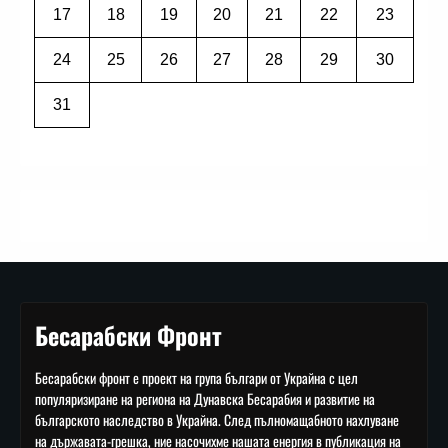
17
18
19
20
21
22
23
24
25
26
27
28
29
30
31
Бесарабски Фронт
Бесарабски фронт е проект на група българи от Украйна с цел
популяризиране на региона на Дунавска Бесарабия и развитие на
българското наследство в Украйна. След пълномащабното нахлуване
на държавата-грешка, ние насочихме нашата енергия в публикация на