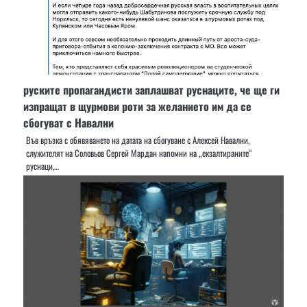
руските пропагандисти заплашват руснаците, че ще ги
изпращат в щурмови роти за желанието им да се
сбогуват с Навални
Във връзка с обявяването на датата на сбогуване с Алексей Навални,
служителят на Соловьов Сергей Мардан напомни на „екзалтираните“
руснаци,…