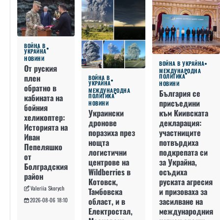
ВОЙНА В
УКРАЙНА
НОВИНИ
ВОЙНА В УКРАЙНА
От руския
МЕЖДУНАРОДНА
плен
ПОЛИТИКА
ВОЙНА В
УКРАЙНА
НОВИНИ
обратно в
МЕЖДУНАРОДНА
България се
кабината на
ПОЛИТИКА
присъедини
НОВИНИ
бойния
към Киивската
Украински
хеликоптер:
декларация:
дронове
Историята на
участниците
поразиха през
Иван
потвърдиха
нощта
Пепеляшко
подкрепата си
логистични
от
за Украйна,
центрове на
Болградския
осъдиха
Wildberries в
район
руската агресия
Котовск,
Valeriia Skorych
и призоваха за
Тамбовска
засилване на
област, и в
2026-08-06 18:10
международния
Електростал,