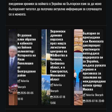
ежедневни хроники за войната в Украйна на български език за да може
българският читател да получава актуална информация за случващото
се в момента.
Украински
България се
От руския
дронове
присъедини
плен обратно
поразиха
към Киивската
в кабината
през нощта
декларация:
на бойния
логистични
участниците
хеликоптер:
центрове на
потвърдиха
Историята на
Wildberries в
подкрепата си
Иван
Котовск,
за Украйна,
Пепеляшко
Тамбовска
осъдиха руската
от
област, и в
агресия и
Болградския
Електростал,
призоваха за
район
Московска
засилване на
област
Valeriia
международния
Valeriia
натиск срещу
Skorych
Москва
Skorych
2026-08-06
Valeriia Skorych
2026-07-18
18:10
2026-07-16 23:49
13:56