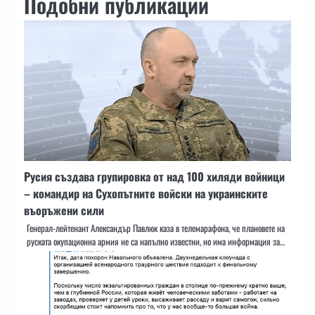
Подобни публикации
Русия създава групировка от над 100 хиляди войници
– командир на Сухопътните войски на украинските
въоръжени сили
Генерал-лейтенант Александър Павлюк каза в телемарафона, че плановете на
руската окупационна армия не са напълно известни, но има информация за…