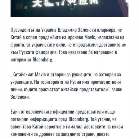
Президентът на Украйна Владимир Зеленски алармира, че
Китай е спрял продажбите на дронове Mavic, използвани на
фронта, за украинските сили, но е продължил доставките им
към Руската федерация. Това изказване бе направено в
интервю за Bloomberg.
„Китайският Mavic е отворен за руснаците, но затворен за
украинците. На територията на Русия има производствени
линии, където присъстват китайски представители“, заяви
Зеленски.
Един от европейските официални представители също
потвърди информацията пред Bloomberg. Той уточни, че
освен това Китай вероятно е намалил доставките на някои
компоненти за дронове за западните страни, докато