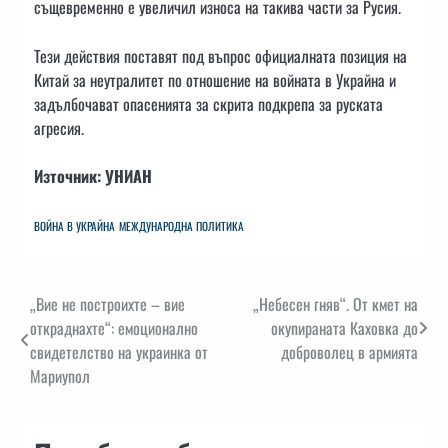
същевременно е увеличил износа на такива части за Русия.
Тези действия поставят под въпрос официалната позиция на
Китай за неутралитет по отношение на войната в Украйна и
задълбочават опасенията за скрита подкрепа за руската
агресия.
Източник: УНИАН
ВОЙНА В УКРАЙНА
МЕЖДУНАРОДНА ПОЛИТИКА
Навигация
„Вие не построихте – вие
„Небесен гняв“. От кмет на
откраднахте“: емоционално
окупираната Каховка до
свидетелство на украинка от
доброволец в армията
Мариупол