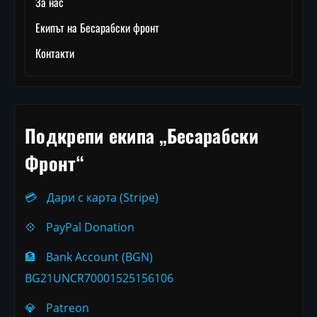
За нас
Екипът на Бесарабски фронт
Контакти
Подкрепи екипа „Бесарабски
Фронт“
💳
Дари с карта (Stripe)
💠
PayPal Donation
🏦
Bank Account (BGN)
BG21UNCR70001525156106
💎
Patreon