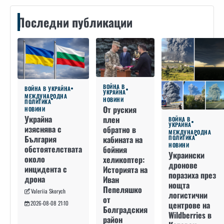
Последни публикации
ВОЙНА В
ВОЙНА В УКРАЙНА
УКРАЙНА
МЕЖДУНАРОДНА
НОВИНИ
ПОЛИТИКА
От руския
НОВИНИ
Украйна
плен
ВОЙНА В
УКРАЙНА
изяснява с
обратно в
МЕЖДУНАРОДНА
България
кабината на
ПОЛИТИКА
НОВИНИ
обстоятелствата
бойния
Украински
около
хеликоптер:
дронове
инцидента с
Историята на
поразиха през
дрона
Иван
нощта
Пепеляшко
Valeriia Skorych
логистични
от
2026-08-08 21:10
центрове на
Болградския
Wildberries в
район