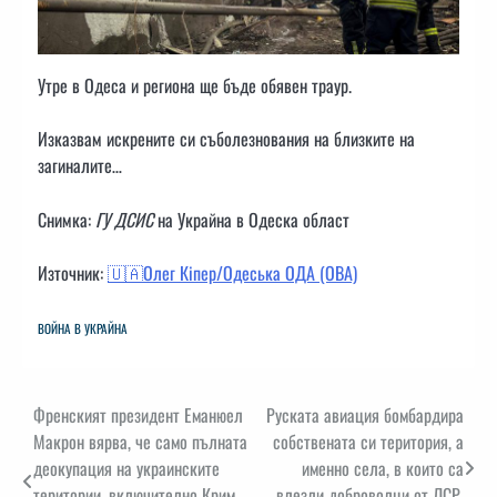
Утре в Одеса и региона ще бъде обявен траур.
Изказвам искрените си съболезнования на близките на
загиналите…
Снимка:
ГУ ДСИС
на Украйна в Одеска област
Източник:
🇺🇦Олег Кіпер/Одеська ОДА (ОВА)
ВОЙНА В УКРАЙНА
Навигация
Френският президент Еманюел
Руската авиация бомбардира
Макрон вярва, че само пълната
собствената си територия, а
деокупация на украинските
именно села, в които са
територии, включително Крим,
влезли доброволци от ЛСР,