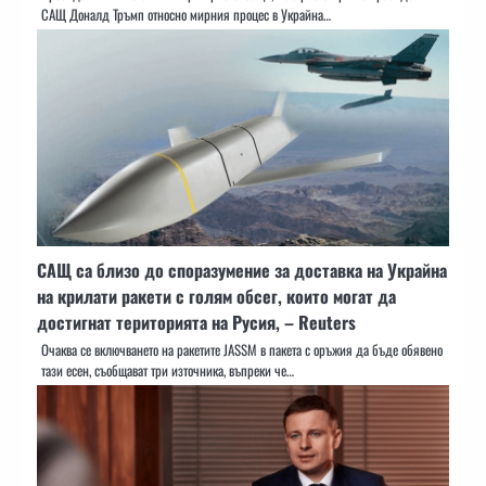
САЩ Доналд Тръмп относно мирния процес в Украйна…
САЩ са близо до споразумение за доставка на Украйна
на крилати ракети с голям обсег, които могат да
достигнат територията на Русия, – Reuters
Очаква се включването на ракетите JASSM в пакета с оръжия да бъде обявено
тази есен, съобщават три източника, въпреки че…