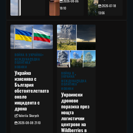
2026-08-06
2026-07-18
18:10
13:56
ВОЙНА В УКРАЙНА
МЕЖДУНАРОДНА
ПОЛИТИКА
НОВИНИ
Украйна
ВОЙНА В
УКРАЙНА
изяснява с
МЕЖДУНАРОДНА
България
ПОЛИТИКА
НОВИНИ
обстоятелствата
Украински
около
дронове
инцидента с
поразиха през
дрона
нощта
Valeriia Skorych
логистични
2026-08-08 21:10
центрове на
Wildberries в