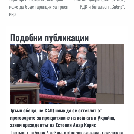
може да бъде гаранция за траен
РДК и батальон „Сибир“.
мир
Подобни публикации
Тръмп обеща, че САЩ няма да се оттеглят от
преговорите за прекратяване на войната в Украйна,
заяви президентът на Естония Алар Карис
Президентът на Естония Алар Карис съобщи, че е разговарял с президента на