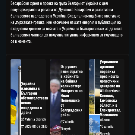
Бесарабски фронт е проект на група българи от Украйна с цел
популяризиране на региона на Дунавска Бесарабия и развитие на
българското наследство в Украйна. След пълномащабното нахлуване
на държавата-грешка, ние насочихме нашата енергия в публикация на
ежедневни хроники за войната в Украйна на български език за да може
българският читател да получава актуална информация за случващото
се в момента.
Украински
От руския
дронове
плен обратно
поразиха
в кабината
през нощта
на бойния
логистични
Украйна
хеликоптер:
центрове на
изяснява с
Историята на
Wildberries в
България
Иван
Котовск,
обстоятелствата
Пепеляшко
Тамбовска
около
от
област, и в
инцидента с
Болградския
Електростал,
дрона
район
Московска
Valeriia Skorych
област
Valeriia
2026-08-08 21:10
Valeriia
Skorych
Skorych