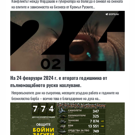
Конфликтът между Мордашов и губернатора на Вологда е символ на смяната
на елитите и зависимостта на бизнеса от Кремъл Руските…
На 24 февруари 2024 г. е втората годишнина от
пълномащабното руско нахлуване.
Непрекъснатите дни на съпротива, месеците усърдна работа и годините на
безмилостна борба – всичко това е благодарение на духа на…