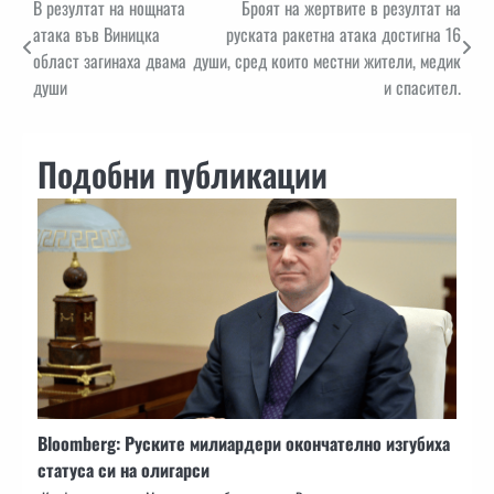
Навигация
В резултат на нощната
Броят на жертвите в резултат на
атака във Виницка
руската ракетна атака достигна 16
област загинаха двама
души, сред които местни жители, медик
души
и спасител.
Подобни публикации
Bloomberg: Руските милиардери окончателно изгубиха
статуса си на олигарси