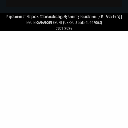
Изработен от
Netpeak
. ©besarabia.bg: My Country Foundation, (EIK 177054677) |
NGO BESARABSKI FRONT (USREOU code 45447863)
2021-2026