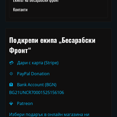
Екипът на Бесарабски фронт
Контакти
Подкрепи екипа „Бесарабски
Фронт“
💳
Дари с карта (Stripe)
💠
PayPal Donation
🏦
Bank Account (BGN)
BG21UNCR70001525156106
💎
Patreon
Избери подарък в онлайн магазина ни