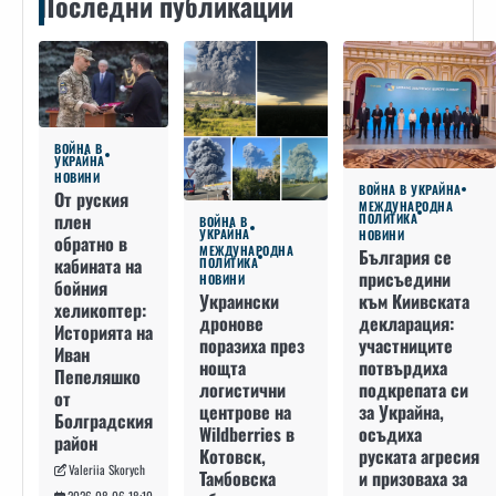
Последни публикации
ВОЙНА В
УКРАЙНА
НОВИНИ
ВОЙНА В УКРАЙНА
От руския
МЕЖДУНАРОДНА
плен
ПОЛИТИКА
ВОЙНА В
УКРАЙНА
НОВИНИ
обратно в
МЕЖДУНАРОДНА
България се
кабината на
ПОЛИТИКА
присъедини
НОВИНИ
бойния
към Киивската
Украински
хеликоптер:
декларация:
дронове
Историята на
участниците
поразиха през
Иван
потвърдиха
нощта
Пепеляшко
подкрепата си
логистични
от
за Украйна,
центрове на
Болградския
осъдиха
Wildberries в
район
руската агресия
Котовск,
Valeriia Skorych
и призоваха за
Тамбовска
2026-08-06 18:10