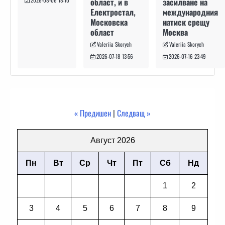
засилване на
област, и в
международния
Електростал,
натиск срещу
Московска
Москва
област
Valeriia Skorych
Valeriia Skorych
2026-07-16 23:49
2026-07-18 13:56
« Предишен
|
Следващ »
Август 2026
Пн
Вт
Ср
Чт
Пт
Сб
Нд
1
2
3
4
5
6
7
8
9