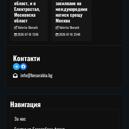
засилване на
област, и в
международния
Електростал,
натиск срещу
Московска
Москва
област
Valeriia Skorych
Valeriia Skorych
2026-07-16 23:49
2026-07-18 13:56
Контакти
Telegram
Facebook
info@besarabia.bg
Навигация
За нас