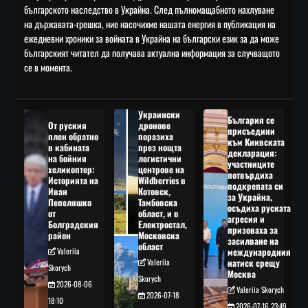
българското наследство в Украйна. След пълномащабното нахлуване
на държавата-грешка, ние насочихме нашата енергия в публикация на
ежедневни хроники за войната в Украйна на български език за да може
българският читател да получава актуална информация за случващото
се в момента.
Украински
България се
От руския
дронове
присъедини
плен обратно
поразиха
към Киивската
в кабината
през нощта
декларация:
на бойния
логистични
участниците
хеликоптер:
центрове на
потвърдиха
Историята на
Wildberries в
подкрепата си
Иван
Котовск,
за Украйна,
Пепеляшко
Тамбовска
осъдиха руската
от
област, и в
агресия и
Болградския
Електростал,
призоваха за
район
Московска
засилване на
област
Valeriia
международния
Valeriia
натиск срещу
Skorych
Москва
Skorych
2026-08-06
Valeriia Skorych
2026-07-18
18:10
2026-07-16 23:49