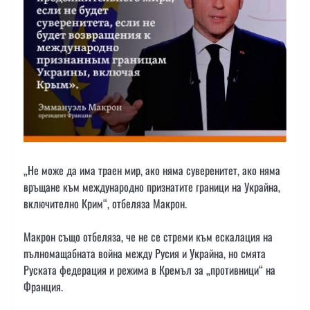
„Не може да има траен мир, ако няма суверенитет, ако няма
връщане към международно признатите граници на Украйна,
включително Крим“, отбеляза Макрон.
Макрон също отбеляза, че не се стреми към ескалация на
пълномащабната война между Русия и Украйна, но смята
Руската федерация и режима в Кремъл за „противници“ на
Франция.