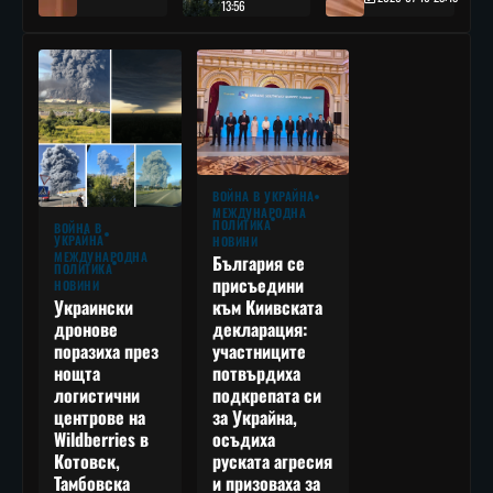
13:56
ВОЙНА В УКРАЙНА
МЕЖДУНАРОДНА
ПОЛИТИКА
ВОЙНА В
УКРАЙНА
НОВИНИ
МЕЖДУНАРОДНА
България се
ПОЛИТИКА
присъедини
НОВИНИ
към Киивската
Украински
декларация:
дронове
участниците
поразиха през
потвърдиха
нощта
подкрепата си
логистични
за Украйна,
центрове на
осъдиха
Wildberries в
руската агресия
Котовск,
и призоваха за
Тамбовска