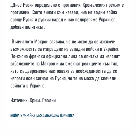
„Днес Русия определено е противник. Кремълският режим е
противник. Както винаги съм казвал, ние не водим война
срещу Русия и руския народ и ние подкрепяме Украйна“,
добави политикът.
ℹ️В миналото Макрон заявява, че не може да се изключи
възможността за изпращане на западни войски в Украйна.
По-късно френски официални лица се опитаха да изяснят
забележките на Макрон и да смекчат реакциите към тях,
като същевременно настояваха за необходимостта да се
изпрати ясен сигнал на Русия, че тя не може да спечели
войната в Украйна.
Източник: Крым. Реалии
ВОЙНА В УКРАЙНА
МЕЖДУНАРОДНА ПОЛИТИКА