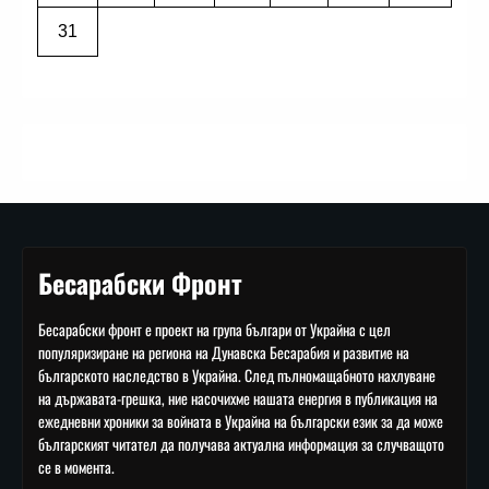
31
Бесарабски Фронт
Бесарабски фронт е проект на група българи от Украйна с цел
популяризиране на региона на Дунавска Бесарабия и развитие на
българското наследство в Украйна. След пълномащабното нахлуване
на държавата-грешка, ние насочихме нашата енергия в публикация на
ежедневни хроники за войната в Украйна на български език за да може
българският читател да получава актуална информация за случващото
се в момента.