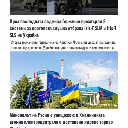
През последната седмица Германия прехвърли 2
системи за противовъздушна отбрана Iris-T SLM и Iris-T
SLS на Украйна
Според германския генерал-майор Кристиан Фройдинг до края на годината
страната ще достави на Украйна още две противовъздушни системи, както и…
Монополът на Русия е унищожен: в Хмелницката
атомна електроцентрала е доставено ядрено гориво