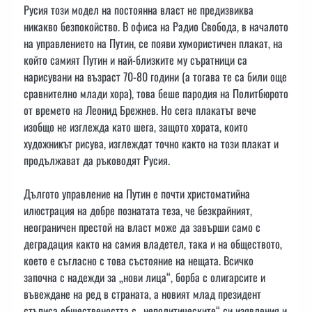
Русия този модел на постоянна власт не предизвиква
никакво безпокойство. В офиса на Радио Свобода, в началото
на управлението на Путин, се появи хумористичен плакат, на
който самият Путин и най-близките му съратници са
нарисувани на възраст 70-80 години (а тогава те са били още
сравнително млади хора), това беше пародия на Политбюрото
от времето на Леонид Брежнев. Но сега плакатът вече
изобщо не изглежда като шега, защото хората, които
художникът рисува, изглеждат точно както на този плакат и
продължават да ръководят Русия.
Дългото управление на Путин е почти христоматийна
илюстрация на добре познатата теза, че безкрайният,
неограничен престой на власт може да завърши само с
деградация както на самия владетел, така и на обществото,
което е съгласно с това състояние на нещата. Всичко
започна с надежди за „нови лица“, борба с олигарсите и
въвеждане на ред в страната, а новият млад президент
стъписа обществеността с „неполитическите“ си изявления и