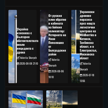
Украински
От руския
дронове
плен обратно
поразиха
в кабината
през нощта
на бойния
логистични
Украйна
хеликоптер:
центрове на
изяснява с
Историята на
Wildberries в
България
Иван
Котовск,
обстоятелствата
Пепеляшко
Тамбовска
около
от
област, и в
инцидента с
Болградския
Електростал,
дрона
район
Московска
Valeriia Skorych
област
Valeriia
2026-08-08 21:10
Valeriia
Skorych
Skorych
2026-08-06
2026-07-18
18:10
13:56