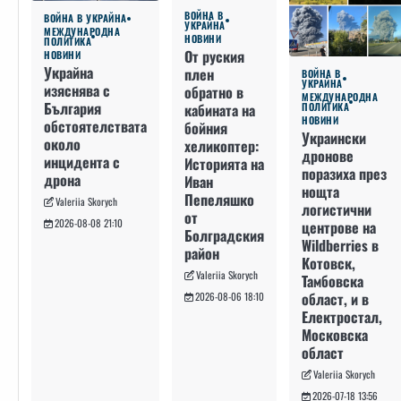
ВОЙНА В
ВОЙНА В УКРАЙНА
УКРАЙНА
МЕЖДУНАРОДНА
НОВИНИ
ПОЛИТИКА
От руския
НОВИНИ
Украйна
плен
ВОЙНА В
УКРАЙНА
изяснява с
обратно в
МЕЖДУНАРОДНА
България
кабината на
ПОЛИТИКА
НОВИНИ
обстоятелствата
бойния
Украински
около
хеликоптер:
дронове
инцидента с
Историята на
поразиха през
дрона
Иван
нощта
Пепеляшко
Valeriia Skorych
логистични
от
2026-08-08 21:10
центрове на
Болградския
Wildberries в
район
Котовск,
Valeriia Skorych
Тамбовска
област, и в
2026-08-06 18:10
Електростал,
Московска
област
Valeriia Skorych
2026-07-18 13:56