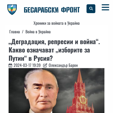
Skip
to
content
Хроники за войната в Украйна
Главна
Война в Украйна
„Деградация, репресии и война“.
Какво означават „изборите за
Путин“ в Русия?
2024-03-17 19:39
Олександър Барон