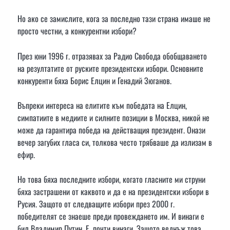
Но ако се замислите, кога за последно тази страна имаше не
просто честни, а конкурентни избори?
През юни 1996 г. отразявах за Радио Свобода обобщаването
на резултатите от руските президентски избори. Основните
конкуренти бяха Борис Елцин и Генадий Зюганов.
Въпреки интереса на елитите към победата на Елцин,
симпатиите в медиите и силните позиции в Москва, никой не
може да гарантира победа на действащия президент. Онази
вечер загубих гласа си, толкова често трябваше да излизам в
ефир.
Но това бяха последните избори, когато гласните ми струни
бяха застрашени от каквото и да е на президентски избори в
Русия. Защото от следващите избори през 2000 г.
победителят се знаеше преди провеждането им. И винаги е
бил Владимир Путин. Е, почти винаги. Защото веднъж това