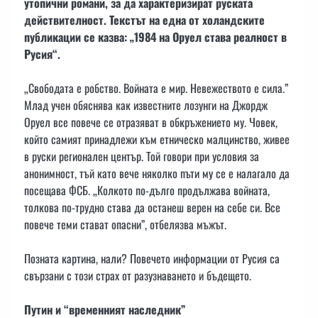
утопични романи, за да характеризират руската
действителност. Текстът на една от холандските
публикации се казва: „1984 на Оруел става реалност в
Русия“.
„Свободата е робство. Войната е мир. Невежеството е сила.”
Млад учен обяснява как известните лозунги на Джордж
Оруел все повече се отразяват в обкръжението му. Човек,
който самият принадлежи към етническо малцинство, живее
в руски регионален център. Той говори при условия за
анонимност, тъй като вече няколко пъти му се е налагало да
посещава ФСБ. „Колкото по-дълго продължава войната,
толкова по-трудно става да останеш верен на себе си. Все
повече теми стават опасни”, отбелязва мъжът.
Позната картина, нали? Повечето информации от Русия са
свързани с този страх от разузнаването и бъдещето.
Путин и “временният наследник”