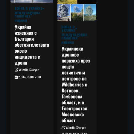
ВОЙНА В УКРАЙНА
МЕЖДУНАРОДНА
ПОЛИТИКА
НОВИНИ
Украйна
ВОЙНА В
УКРАЙНА
изяснява с
МЕЖДУНАРОДНА
България
ПОЛИТИКА
НОВИНИ
обстоятелствата
Украински
около
дронове
инцидента с
поразиха през
дрона
нощта
Valeriia Skorych
логистични
2026-08-08 21:10
центрове на
Wildberries в
Котовск,
Тамбовска
област, и в
Електростал,
Московска
област
Valeriia Skorych