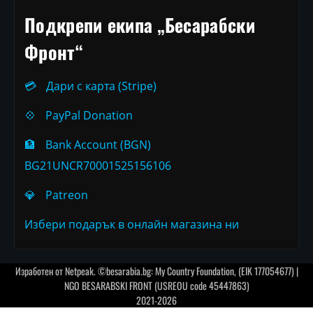
Подкрепи екипа „Бесарабски
Фронт“
💳
Дари с карта (Stripe)
💠
PayPal Donation
🏦
Bank Account (BGN)
BG21UNCR70001525156106
💎
Patreon
Избери подарък в онлайн магазина ни
Изработен от
Netpeak
. ©besarabia.bg: My Country Foundation, (EIK 177054677) |
NGO BESARABSKI FRONT (USREOU code 45447863)
2021-2026