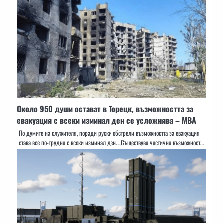
Около 950 души остават в Торецк, възможността за
евакуация с всеки изминал ден се усложнява – МВА
По думите на служителя, поради руски обстрели възможността за евакуация
става все по-трудна с всеки изминал ден. „Съществува частична възможност…