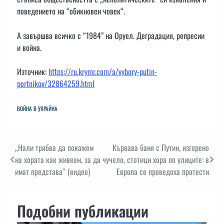
поведението на “обикновен човек“.
А завършва всичко с “1984” на Оруел. Деградация, репресии
и война.
Източник:
https://ru.krymr.com/a/vybory-putin-
portnikov/32864259.html
ВОЙНА В УКРАЙНА
Навигация
„Нали трябва да покажем
Кървава баня с Путин, изгорено
на хората как живеем, за да
чучело, стотици хора по улиците: в
имат представа“ (видео)
Европа се проведоха протести
Подобни публикации