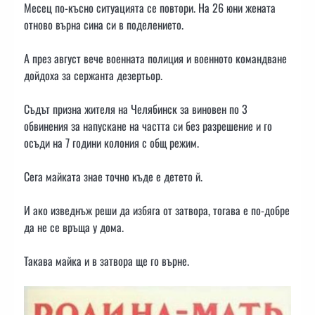
Месец по-късно ситуацията се повтори. На 26 юни жената
отново върна сина си в поделението.
А през август вече военната полиция и военното командване
дойдоха за сержанта дезертьор.
Съдът призна жителя на Челябинск за виновен по 3
обвинения за напускане на частта си без разрешение и го
осъди на 7 години колония с общ режим.
Сега майката знае точно къде е детето й.
И ако изведнъж реши да избяга от затвора, тогава е по-добре
да не се връща у дома.
Такава майка и в затвора ще го върне.