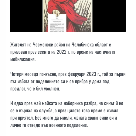
Жителят на Чесменски район на Челябинска област е
призован през есента на 2022 г. по време на частичната
мобилизация.
Четири месеца по-късно, през февруари 2023 г., той за първи
път избяга от поделението си и се прибра у дома под
предлог, че е бил уволнен.
И едва през май майката на наборника разбра, че синът й не
се е върнал на служба, а през цялото това време е живял
при приятел. Без много да мисли, жената хвана сини си и
лично го отведе във военното поделение.