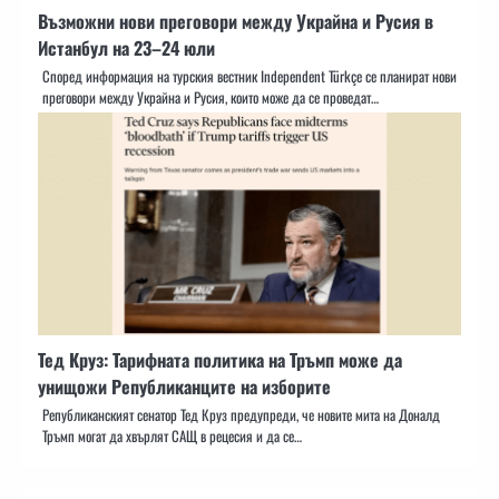
Възможни нови преговори между Украйна и Русия в
Истанбул на 23–24 юли
Според информация на турския вестник Independent Türkçe се планират нови
преговори между Украйна и Русия, които може да се проведат…
Тед Круз: Тарифната политика на Тръмп може да
унищожи Републиканците на изборите
Републиканският сенатор Тед Круз предупреди, че новите мита на Доналд
Тръмп могат да хвърлят САЩ в рецесия и да се…