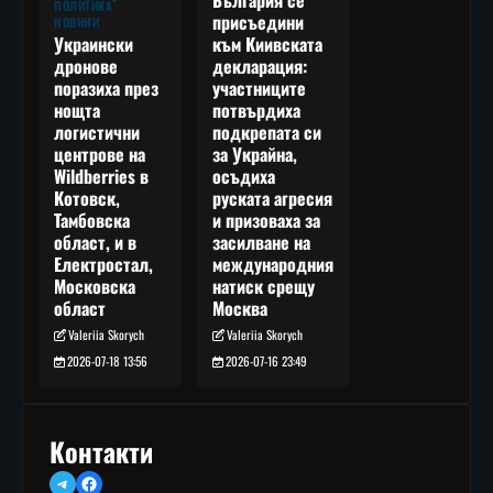
България се
ПОЛИТИКА
присъедини
НОВИНИ
към Киивската
Украински
декларация:
дронове
участниците
поразиха през
потвърдиха
нощта
подкрепата си
логистични
за Украйна,
центрове на
осъдиха
Wildberries в
руската агресия
Котовск,
и призоваха за
Тамбовска
засилване на
област, и в
международния
Електростал,
натиск срещу
Московска
Москва
област
Valeriia Skorych
Valeriia Skorych
2026-07-16 23:49
2026-07-18 13:56
Контакти
Telegram
Facebook