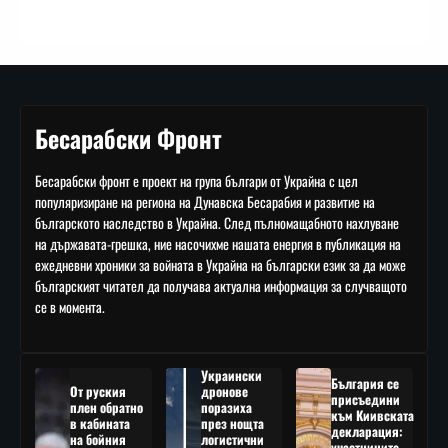
Бесарабски Фронт
Бесарабски фронт е проект на група българи от Украйна с цел
популяризиране на региона на Дунавска Бесарабия и развитие на
българското наследство в Украйна. След пълномащабното нахлуване
на държавата-грешка, ние насочихме нашата енергия в публикация на
ежедневни хроники за войната в Украйна на български език за да може
българският читател да получава актуална информация за случващото
се в момента.
Украински
България се
От руския
дронове
присъедини
плен обратно
поразиха
към Киивската
в кабината
през нощта
декларация:
на бойния
логистични
участниците