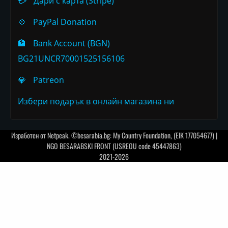
💳
Дари с карта (Stripe)
💠
PayPal Donation
🏦
Bank Account (BGN)
BG21UNCR70001525156106
💎
Patreon
Избери подарък в онлайн магазина ни
Изработен от
Netpeak
. ©besarabia.bg: My Country Foundation, (EIK 177054677) |
NGO BESARABSKI FRONT (USREOU code 45447863)
2021-2026