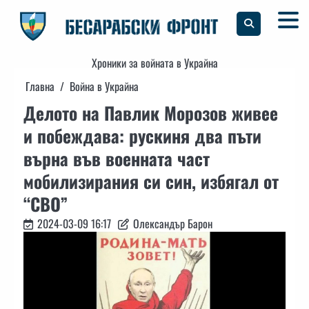
Skip
to
content
Хроники за войната в Украйна
Главна
Война в Украйна
Делото на Павлик Морозов живее
и побеждава: рускиня два пъти
върна във военната част
мобилизирания си син, избягал от
“СВО”
2024-03-09 16:17
Олександър Барон