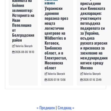
кабината на
присъедини
НОВИНИ
бойния
към Киивската
Украински
хеликоптер:
декларация:
дронове
Историята на
участниците
поразиха през
Иван
потвърдиха
нощта
Пепеляшко
подкрепата си
логистични
от
за Украйна,
центрове на
Болградския
осъдиха
Wildberries в
район
руската агресия
Котовск,
Valeriia Skorych
и призоваха за
Тамбовска
засилване на
област, и в
2026-08-06 18:10
международния
Електростал,
натиск срещу
Московска
Москва
област
Valeriia Skorych
Valeriia Skorych
2026-07-16 23:49
2026-07-18 13:56
« Предишен
|
Следващ »